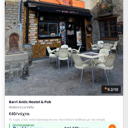
9.2/10
Barri Antic Hostel & Pub
Andorra La Vella
€40/νύχτα
Οι τιμές είναι κατά προσέγγιση και ποικίλλουν ανάλογα με την εποχή
ΠΡΟΤΕΙΝΌΜΕΝΟ
Από €40