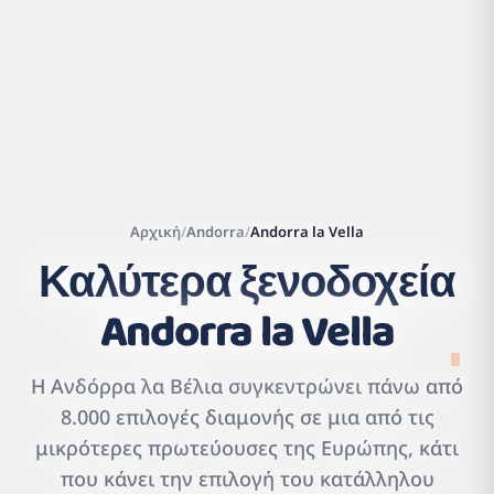
Αρχική
/
Andorra
/
Andorra la Vella
Καλύτερα ξενοδοχεία
Andorra la Vella
Leaflet
|
©
OpenStreetMap
contributors | ©
Η Ανδόρρα λα Βέλια συγκεντρώνει πάνω από
CARTO
8.000 επιλογές διαμονής σε μια από τις
μικρότερες πρωτεύουσες της Ευρώπης, κάτι
που κάνει την επιλογή του κατάλληλου