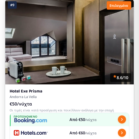
#9
Επιλεγμένο
8.6/10
Hotel Exe Prisma
Andorra La Vella
€50/νύχτα
Οι τιμές είναι κατά προσέγγιση και ποικίλλουν ανάλογα με την εποχή
ΠΡΟΤΕΙΝΌΜΕΝΟ
Από €50
/νύχτα
Από €60
/νύχτα