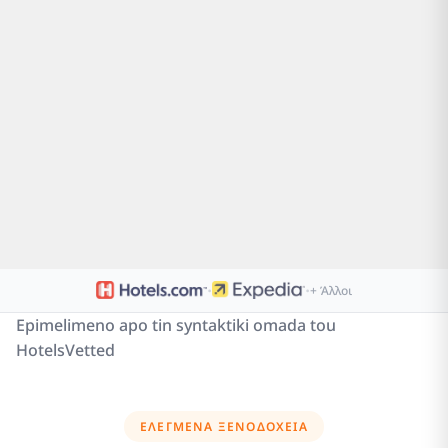
·
·
+ Άλλοι
Epimelimeno apo tin syntaktiki omada tou
HotelsVetted
ΕΛΕΓΜΈΝΑ ΞΕΝΟΔΟΧΕΊΑ