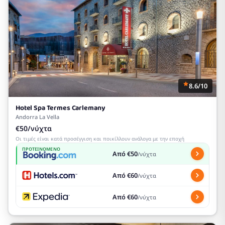
8.6/10
Hotel Spa Termes Carlemany
Andorra La Vella
€50/νύχτα
Οι τιμές είναι κατά προσέγγιση και ποικίλλουν ανάλογα με την εποχή
ΠΡΟΤΕΙΝΌΜΕΝΟ
Από €50
/νύχτα
Από €60
/νύχτα
Από €60
/νύχτα