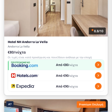
8.8/10
Hotel NH Andorra La Vella
Andorra La Vella
€80/νύχτα
Οι τιμές είναι κατά προσέγγιση και ποικίλλουν ανάλογα με την εποχή
ΠΡΟΤΕΙΝΌΜΕΝΟ
Από €80
/νύχτα
Από €90
/νύχτα
Από €90
/νύχτα
#7
Premium Επιλογή