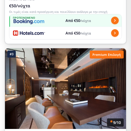
€50/νύχτα
Οι τιμές είναι κατά προσέγγιση και ποικίλλουν ανάλογα με την εποχή
ΠΡΟΤΕΙΝΌΜΕΝΟ
Από €50
/νύχτα
Από €50
/νύχτα
#3
Premium Επιλογή
9/10