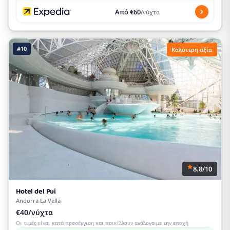
Από €60
/νύχτα
#10
Καλύτερη αξία
8.8/10
Hotel del Pui
Andorra La Vella
€40/νύχτα
Οι τιμές είναι κατά προσέγγιση και ποικίλλουν ανάλογα με την εποχή