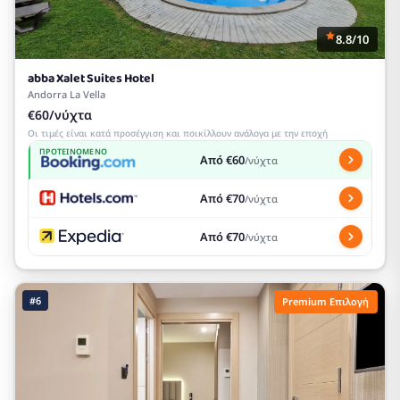
8.8/10
abba Xalet Suites Hotel
Andorra La Vella
€60/νύχτα
Οι τιμές είναι κατά προσέγγιση και ποικίλλουν ανάλογα με την εποχή
ΠΡΟΤΕΙΝΌΜΕΝΟ
Από €60
/νύχτα
Από €70
/νύχτα
Από €70
/νύχτα
#6
Premium Επιλογή