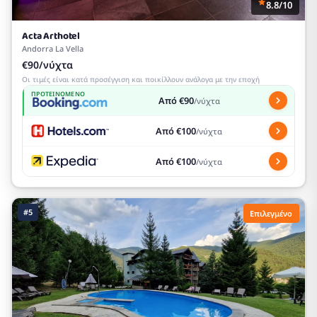
8.8/10
Acta Arthotel
Andorra La Vella
€90/νύχτα
Οι τιμές είναι κατά προσέγγιση και ποικίλλουν ανάλογα με την εποχή
ΠΡΟΤΕΙΝΌΜΕΝΟ
Από €90
/νύχτα
Από €100
/νύχτα
Από €100
/νύχτα
#5
Επιλεγμένο