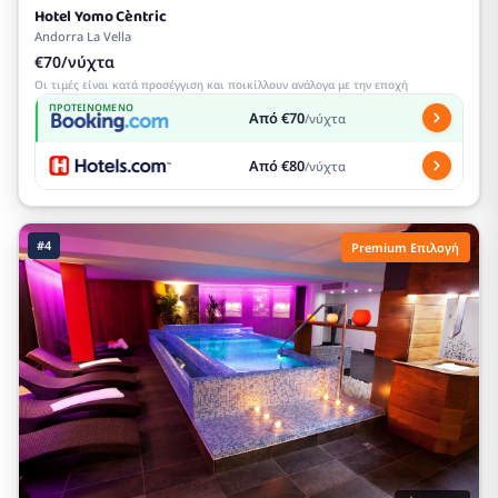
Hotel Yomo Cèntric
Andorra La Vella
€70/νύχτα
Οι τιμές είναι κατά προσέγγιση και ποικίλλουν ανάλογα με την εποχή
ΠΡΟΤΕΙΝΌΜΕΝΟ
Από €70
/νύχτα
Από €80
/νύχτα
#4
Premium Επιλογή