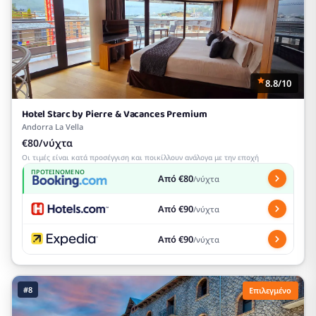
8.8/10
Hotel Starc by Pierre & Vacances Premium
Andorra La Vella
€80/νύχτα
Οι τιμές είναι κατά προσέγγιση και ποικίλλουν ανάλογα με την εποχή
ΠΡΟΤΕΙΝΌΜΕΝΟ
Από €80
/νύχτα
Από €90
/νύχτα
Από €90
/νύχτα
#8
Επιλεγμένο