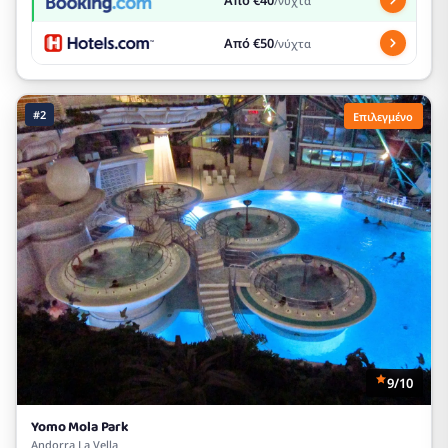
/νύχτα
Από €50
/νύχτα
#2
Επιλεγμένο
9/10
Yomo Mola Park
Andorra La Vella