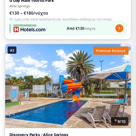
G'Day Mate Tourist Park
Alice Springs
€130 – €180/νύχτα
Οι τιμές είναι κατά προσέγγιση και ποικίλλουν ανάλογα με την εποχή
ΠΡΟΤΕΙΝΌΜΕΝΟ
Από €130
/νύχτα
#3
Premium Επιλογή
9/10
Discovery Parks - Alice Springs