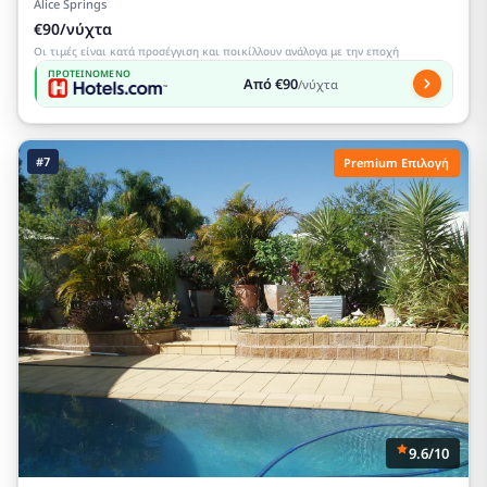
Alice Springs
€90/νύχτα
Οι τιμές είναι κατά προσέγγιση και ποικίλλουν ανάλογα με την εποχή
ΠΡΟΤΕΙΝΌΜΕΝΟ
Από €90
/νύχτα
#7
Premium Επιλογή
9.6/10