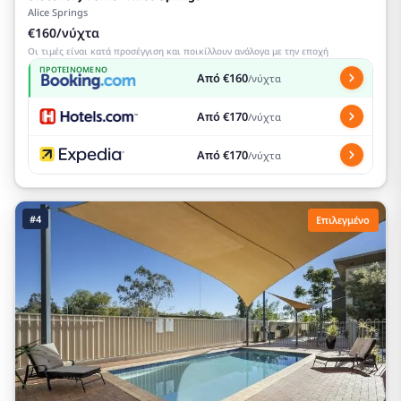
Alice Springs
€160/νύχτα
Οι τιμές είναι κατά προσέγγιση και ποικίλλουν ανάλογα με την εποχή
ΠΡΟΤΕΙΝΌΜΕΝΟ
Από €160
/νύχτα
Από €170
/νύχτα
Από €170
/νύχτα
#4
Επιλεγμένο