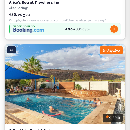
Alice's Secret Travellers Inn
Alice Springs
€50/νύχτα
Οι τιμές είναι κατά προσέγγιση και ποικίλλουν ανάλογα με την εποχή
ΠΡΟΤΕΙΝΌΜΕΝΟ
Από €50
/νύχτα
#2
Επιλεγμένο
9.2/10