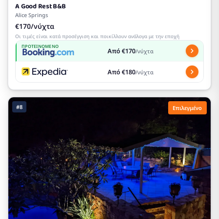
A Good Rest B&B
Alice Springs
€170/νύχτα
Οι τιμές είναι κατά προσέγγιση και ποικίλλουν ανάλογα με την εποχή
ΠΡΟΤΕΙΝΌΜΕΝΟ
Από €170
/νύχτα
Από €180
/νύχτα
#8
Επιλεγμένο