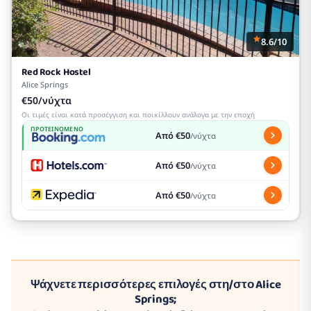
8.6/10
Red Rock Hostel
Alice Springs
€50/νύχτα
Οι τιμές είναι κατά προσέγγιση και ποικίλλουν ανάλογα με την εποχή
ΠΡΟΤΕΙΝΌΜΕΝΟ
Από €50
/νύχτα
Από €50
/νύχτα
Από €50
/νύχτα
Ψάχνετε περισσότερες επιλογές στη/στο Alice
Springs;