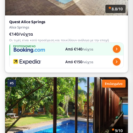
8.8/10
Quest Alice Springs
Alice Springs
€140/νύχτα
Οι τιμές είναι κατά προσέγγιση και ποικίλλουν ανάλογα με την εποχή
ΠΡΟΤΕΙΝΌΜΕΝΟ
Από €140
/νύχτα
Από €150
/νύχτα
#5
Επιλεγμένο
9/10