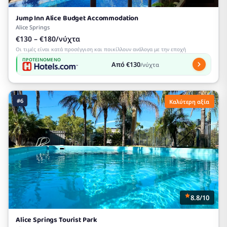
Jump Inn Alice Budget Accommodation
Alice Springs
€130 – €180/νύχτα
Οι τιμές είναι κατά προσέγγιση και ποικίλλουν ανάλογα με την εποχή
ΠΡΟΤΕΙΝΌΜΕΝΟ
Από €130
/νύχτα
#6
Καλύτερη αξία
8.8/10
Alice Springs Tourist Park