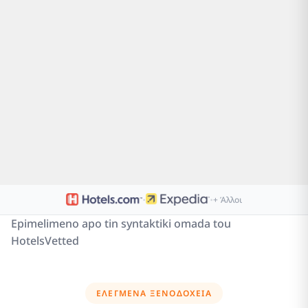
·
·
+ Άλλοι
Epimelimeno apo tin syntaktiki omada tou
HotelsVetted
ΕΛΕΓΜΈΝΑ ΞΕΝΟΔΟΧΕΊΑ