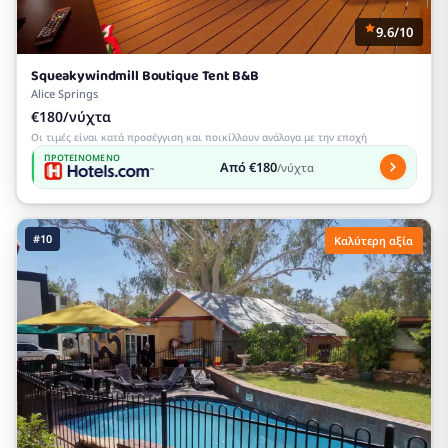
9.6/10
Squeakywindmill Boutique Tent B&B
Alice Springs
€180/νύχτα
Οι τιμές είναι κατά προσέγγιση και ποικίλλουν ανάλογα με την εποχή
ΠΡΟΤΕΙΝΌΜΕΝΟ
Από €180
/νύχτα
#10
Καλύτερη αξία