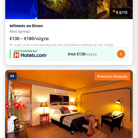
9.6/10
Wilmots on Dixon
Alice Springs
€130 – €180/νύχτα
Οι τιμές είναι κατά προσέγγιση και ποικίλλουν ανάλογα με την εποχή
ΠΡΟΤΕΙΝΌΜΕΝΟ
Από €130
/νύχτα
#9
Premium Επιλογή