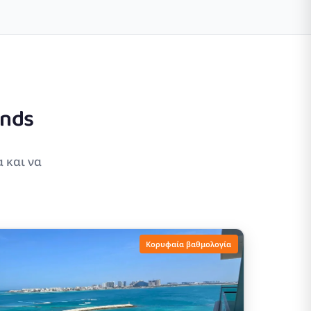
ands
α και να
Κορυφαία βαθμολογία