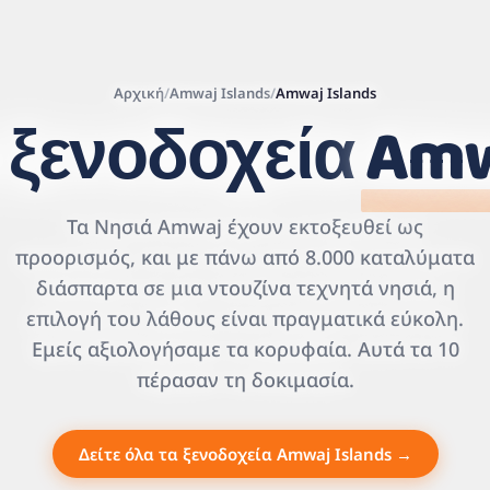
Αρχική
/
Amwaj Islands
/
Amwaj Islands
 ξενοδοχεία
Amw
Leaflet
|
©
OpenStreetMap
Τα Νησιά Amwaj έχουν εκτοξευθεί ως
contributors | ©
CARTO
προορισμός, και με πάνω από 8.000 καταλύματα
διάσπαρτα σε μια ντουζίνα τεχνητά νησιά, η
επιλογή του λάθους είναι πραγματικά εύκολη.
Εμείς αξιολογήσαμε τα κορυφαία. Αυτά τα 10
πέρασαν τη δοκιμασία.
Δείτε όλα τα ξενοδοχεία Amwaj Islands →