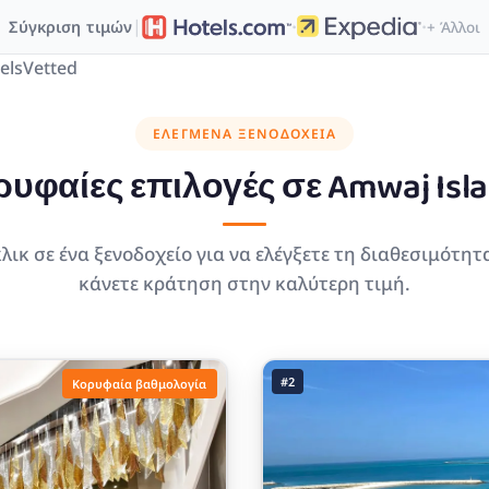
·
·
|
Σύγκριση τιμών
+ Άλλοι
elsVetted
ΕΛΕΓΜΈΝΑ ΞΕΝΟΔΟΧΕΊΑ
ρυφαίες επιλογές σε
Amwaj Isl
λικ σε ένα ξενοδοχείο για να ελέγξετε τη διαθεσιμότητ
κάνετε κράτηση στην καλύτερη τιμή.
#2
Κορυφαία βαθμολογία