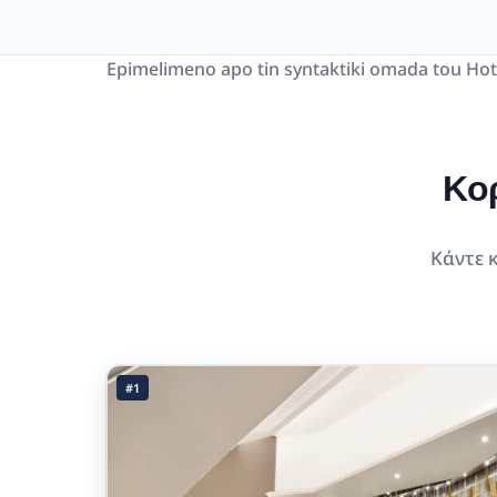
Epimelimeno apo tin syntaktiki omada tou Hot
Κο
Κάντε κ
#1