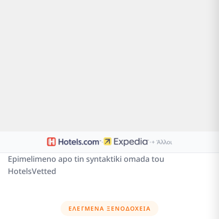
·
·
+ Άλλοι
Epimelimeno apo tin syntaktiki omada tou
HotelsVetted
ΕΛΕΓΜΈΝΑ ΞΕΝΟΔΟΧΕΊΑ