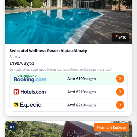
9/10
Swissotel Wellness Resort Alatau Almaty
Almaty
€190/νύχτα
Οι τιμές είναι κατά προσέγγιση και ποικίλλουν ανάλογα με την εποχή
ΠΡΟΤΕΙΝΌΜΕΝΟ
Από €190
/νύχτα
Από €210
/νύχτα
Από €210
/νύχτα
#7
Premium Επιλογή