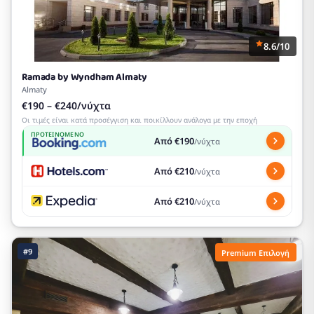
8.6/10
Ramada by Wyndham Almaty
Almaty
€190 – €240/νύχτα
Οι τιμές είναι κατά προσέγγιση και ποικίλλουν ανάλογα με την εποχή
ΠΡΟΤΕΙΝΌΜΕΝΟ
Από €190
/νύχτα
Από €210
/νύχτα
Από €210
/νύχτα
#9
Premium Επιλογή