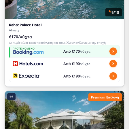
9/10
Rahat Palace Hotel
Almaty
€170/νύχτα
Οι τιμές είναι κατά προσέγγιση και ποικίλλουν ανάλογα με την εποχή
ΠΡΟΤΕΙΝΌΜΕΝΟ
Από €170
/νύχτα
Από €190
/νύχτα
Από €190
/νύχτα
#6
Premium Επιλογή