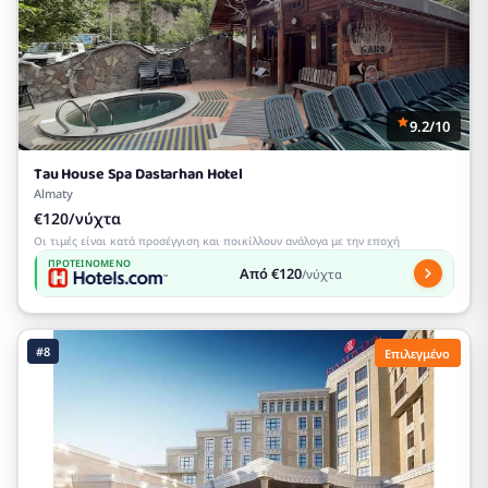
9.2/10
Tau House Spa Dastarhan Hotel
Almaty
€120/νύχτα
Οι τιμές είναι κατά προσέγγιση και ποικίλλουν ανάλογα με την εποχή
ΠΡΟΤΕΙΝΌΜΕΝΟ
Από €120
/νύχτα
#8
Επιλεγμένο