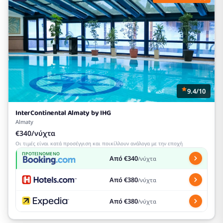
9.4/10
InterContinental Almaty by IHG
Almaty
€340/νύχτα
Οι τιμές είναι κατά προσέγγιση και ποικίλλουν ανάλογα με την εποχή
ΠΡΟΤΕΙΝΌΜΕΝΟ
Από €340
/νύχτα
Από €380
/νύχτα
Από €380
/νύχτα