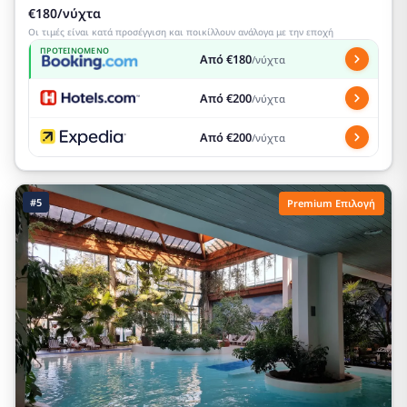
€180/νύχτα
Οι τιμές είναι κατά προσέγγιση και ποικίλλουν ανάλογα με την εποχή
ΠΡΟΤΕΙΝΌΜΕΝΟ
Από €180
/νύχτα
Από €200
/νύχτα
Από €200
/νύχτα
#5
Premium Επιλογή