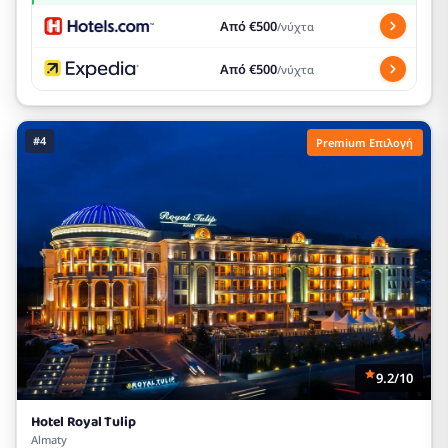
Από €500
/νύχτα
Από €500
/νύχτα
#4
Premium Επιλογή
9.2/10
Hotel Royal Tulip
Almaty