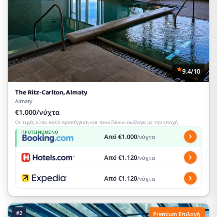
9.4/10
The Ritz-Carlton, Almaty
Almaty
€1.000/νύχτα
Οι τιμές είναι κατά προσέγγιση και ποικίλλουν ανάλογα με την εποχή
ΠΡΟΤΕΙΝΌΜΕΝΟ
Από €1.000
/νύχτα
Από €1.120
/νύχτα
Από €1.120
/νύχτα
#2
Premium Επιλογή