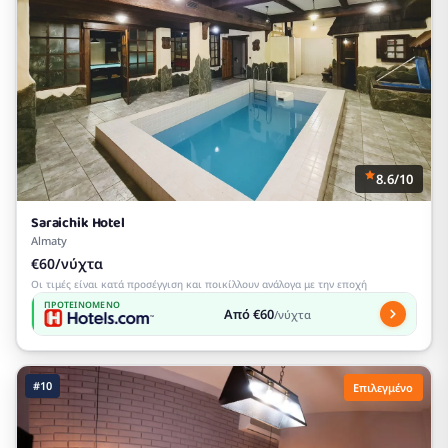
8.6/10
Saraichik Hotel
Almaty
€60/νύχτα
Οι τιμές είναι κατά προσέγγιση και ποικίλλουν ανάλογα με την εποχή
ΠΡΟΤΕΙΝΌΜΕΝΟ
Από €60
/νύχτα
#10
Επιλεγμένο