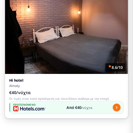
8.6/10
Hi hotel
Almaty
€40/νύχτα
Οι τιμές είναι κατά προσέγγιση και ποικίλλουν ανάλογα με την εποχή
ΠΡΟΤΕΙΝΌΜΕΝΟ
Από €40
/νύχτα