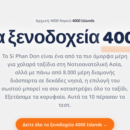
Αρχική
/
4000 Νησιά
/
4000 Islands
 ξενοδοχεία
400
Leaflet
|
©
Το Si Phan Don είναι ένα από τα πιο όμορφα μέρη
OpenStreetMap
contributors | ©
για χαλαρά ταξίδια στη Νοτιοανατολική Ασία,
CARTO
αλλά με πάνω από 8.000 μέρη διαμονής
διάσπαρτα σε δεκάδες νησιά, η επιλογή του
σωστού μπορεί να σου καταστρέψει όλο το ταξίδι.
Εξετάσαμε τα κορυφαία. Αυτά τα 10 πέρασαν το
τεστ.
Δείτε όλα τα ξενοδοχεία 4000 Islands →