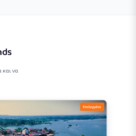
nds
α και να
Επιλεγμένο