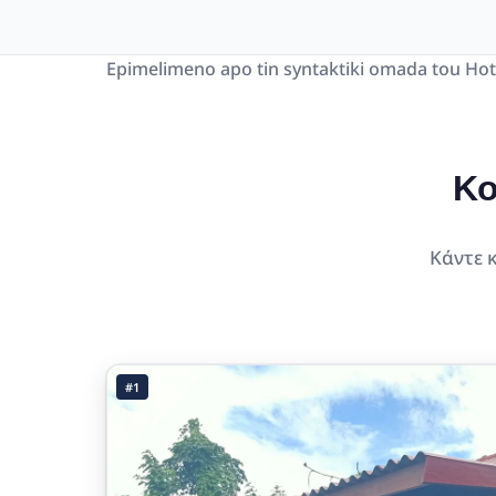
Epimelimeno apo tin syntaktiki omada tou Hot
Κο
Κάντε κ
#1