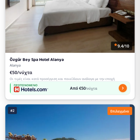
9.4/10
Özgür Bey Spa Hotel Alanya
Alanya
€50/νύχτα
Οι τιμές είναι κατά προσέγγιση και ποικίλλουν ανάλογα με την εποχή
ΠΡΟΤΕΙΝΌΜΕΝΟ
Από €50
/νύχτα
#2
Επιλεγμένο