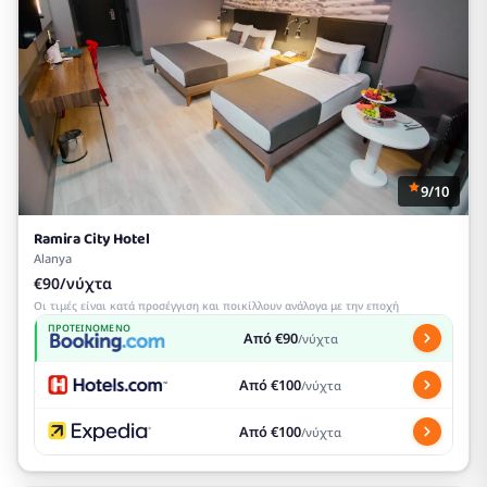
9/10
Ramira City Hotel
Alanya
€90/νύχτα
Οι τιμές είναι κατά προσέγγιση και ποικίλλουν ανάλογα με την εποχή
ΠΡΟΤΕΙΝΌΜΕΝΟ
Από €90
/νύχτα
Από €100
/νύχτα
Από €100
/νύχτα