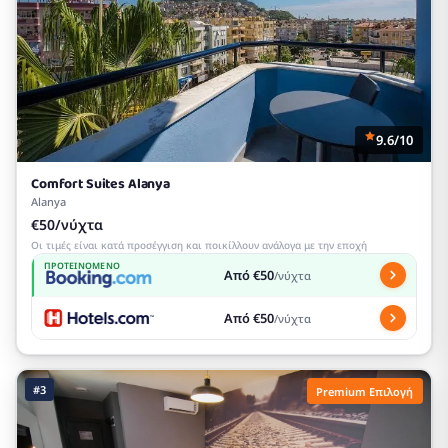
9.6/10
Comfort Suites Alanya
Alanya
€50/νύχτα
Οι τιμές είναι κατά προσέγγιση και ποικίλλουν ανάλογα με την εποχή
ΠΡΟΤΕΙΝΌΜΕΝΟ
Από €50
/νύχτα
Από €50
/νύχτα
#3
Premium Επιλογή