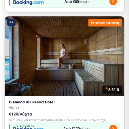
Από €60
/νύχτα
#7
Premium Επιλογή
8.6/10
Diamond Hill Resort Hotel
Alanya
€120/νύχτα
Οι τιμές είναι κατά προσέγγιση και ποικίλλουν ανάλογα με την εποχή
ΠΡΟΤΕΙΝΌΜΕΝΟ
Από €120
/νύχτα