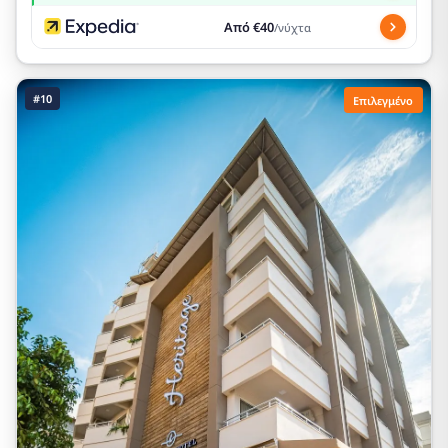
Από €40
/νύχτα
#10
Επιλεγμένο