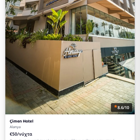
8.6/10
Çimen Hotel
Alanya
€50/νύχτα