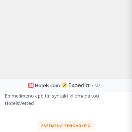
·
·
+ Άλλοι
Epimelimeno apo tin syntaktiki omada tou
HotelsVetted
ΕΛΕΓΜΈΝΑ ΞΕΝΟΔΟΧΕΊΑ