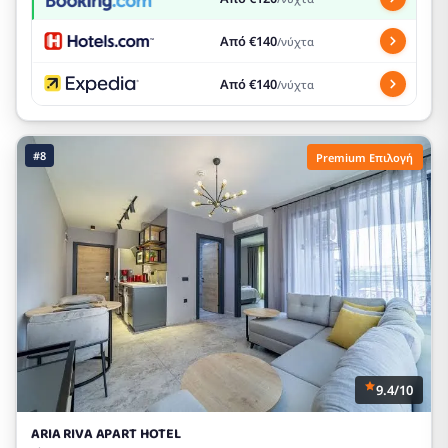
Από €140
/νύχτα
Από €140
/νύχτα
#8
Premium Επιλογή
9.4/10
ARIA RIVA APART HOTEL