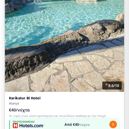
8.6/10
Karikatur Bi Hotel
Alanya
€40/νύχτα
Οι τιμές είναι κατά προσέγγιση και ποικίλλουν ανάλογα με την εποχή
ΠΡΟΤΕΙΝΌΜΕΝΟ
Από €40
/νύχτα