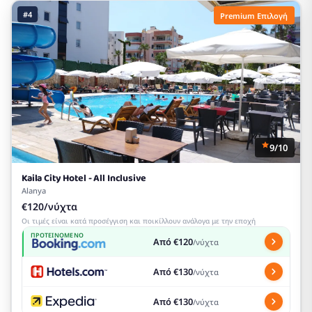
#4
Premium Επιλογή
9/10
Kaila City Hotel - All Inclusive
Alanya
€120/νύχτα
Οι τιμές είναι κατά προσέγγιση και ποικίλλουν ανάλογα με την εποχή
ΠΡΟΤΕΙΝΌΜΕΝΟ
Από €120
/νύχτα
Από €130
/νύχτα
Από €130
/νύχτα