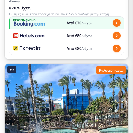
Alanya
€70/νύχτα
Οι τιμές είναι κατά προσέγγιση και ποικίλλουν ανάλογα με την εποχή
ΠΡΟΤΕΙΝΌΜΕΝΟ
Από €70
/νύχτα
Από €80
/νύχτα
Από €80
/νύχτα
#9
Καλύτερη αξία