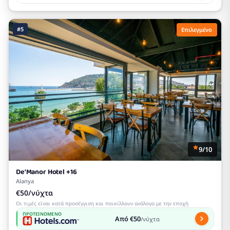
#5
Επιλεγμένο
9/10
De'Manor Hotel +16
Alanya
€50/νύχτα
Οι τιμές είναι κατά προσέγγιση και ποικίλλουν ανάλογα με την εποχή
ΠΡΟΤΕΙΝΌΜΕΝΟ
Από €50
/νύχτα