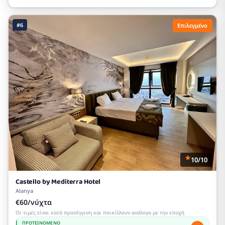
#6
Επιλεγμένο
10/10
Castello by Mediterra Hotel
Alanya
€60/νύχτα
Οι τιμές είναι κατά προσέγγιση και ποικίλλουν ανάλογα με την εποχή
ΠΡΟΤΕΙΝΌΜΕΝΟ