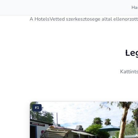
Has
A HotelsVetted szerkesztosege altal ellenorzott
Leg
Kattint
#1