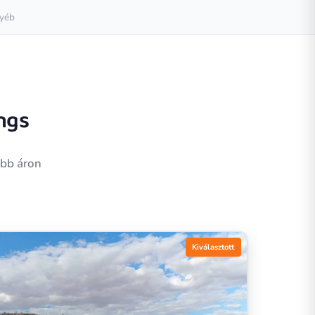
yéb
ings
obb áron
Kiválasztott