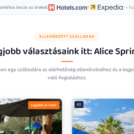
·
·
|
onlítsa össze az árakat
+ Eg
ELLENŐRZÖTT SZÁLLODÁK
jobb választásaink itt:
Alice Spr
son egy szállodára az elérhetőség ellenőrzéséhez és a legj
való foglaláshoz.
#2
Legjobb ár-érték