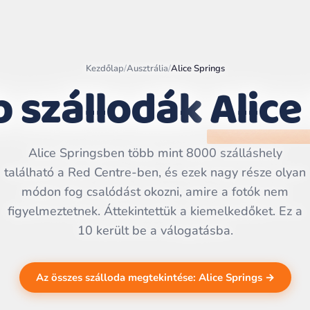
Kezdőlap
/
Ausztrália
/
Alice Springs
b szállodák
Alice
Leaflet
|
©
OpenStreetMap
contributors | ©
Alice Springsben több mint 8000 szálláshely
CARTO
található a Red Centre-ben, és ezek nagy része olyan
módon fog csalódást okozni, amire a fotók nem
figyelmeztetnek. Áttekintettük a kiemelkedőket. Ez a
10 került be a válogatásba.
Az összes szálloda megtekintése: Alice Springs →