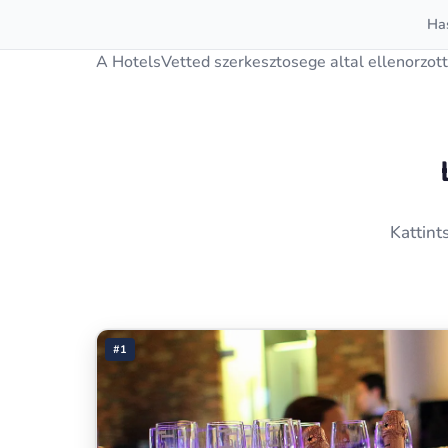
Has
A HotelsVetted szerkesztosege altal ellenorzott
Kattint
#1