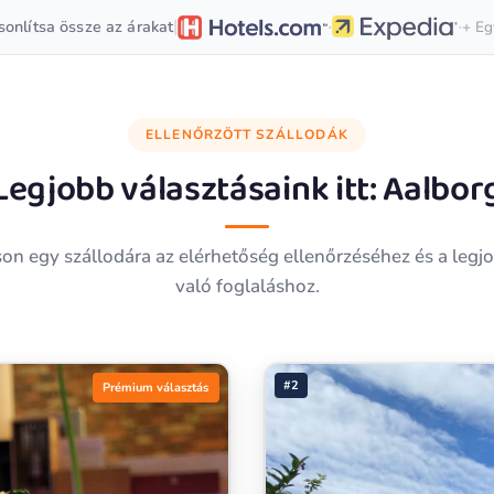
·
·
|
onlítsa össze az árakat
+ Eg
ELLENŐRZÖTT SZÁLLODÁK
Legjobb választásaink itt:
Aalbor
son egy szállodára az elérhetőség ellenőrzéséhez és a legj
való foglaláshoz.
#2
Prémium választás