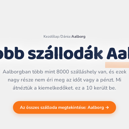
Kezdőlap
/
Dánia
/
Aalborg
obb szállodák
Aa
Leaflet
|
©
OpenStreetMap
contributors | ©
CARTO
Aalborgban több mint 8000 szálláshely van, és ezek
nagy része nem éri meg az időt vagy a pénzt. Mi
átnéztük a kiemelkedőket. ez a 10 került be.
Az összes szálloda megtekintése: Aalborg →