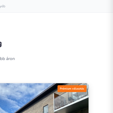
yéb
g
obb áron
Prémium választás