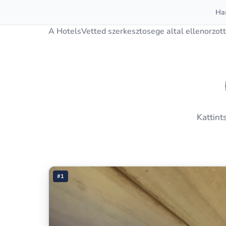
Has
A HotelsVetted szerkesztosege altal ellenorzott
Kattint
#1