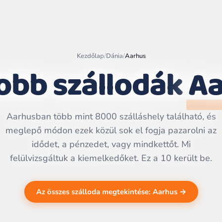
Kezdőlap
/
Dánia
/
Aarhus
obb szállodák
Aa
Leaflet
|
©
OpenStreetMap
contributors | ©
CARTO
Aarhusban több mint 8000 szálláshely található, és
meglepő módon ezek közül sok el fogja pazarolni az
idődet, a pénzedet, vagy mindkettőt. Mi
felülvizsgáltuk a kiemelkedőket. Ez a 10 került be.
Az összes szálloda megtekintése: Aarhus →