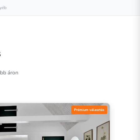
yéb
s
obb áron
Prémium választás