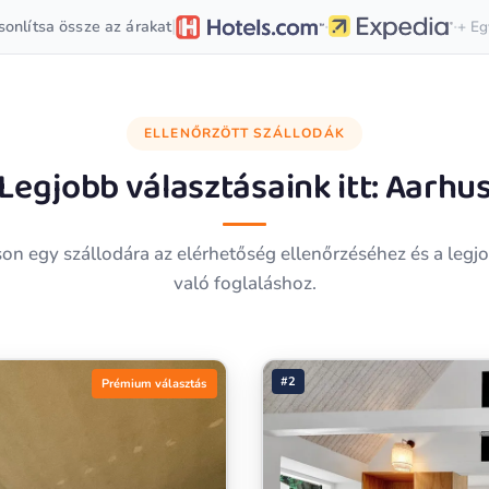
·
·
|
onlítsa össze az árakat
+ Eg
ELLENŐRZÖTT SZÁLLODÁK
Legjobb választásaink itt:
Aarhu
son egy szállodára az elérhetőség ellenőrzéséhez és a legj
való foglaláshoz.
#2
Prémium választás