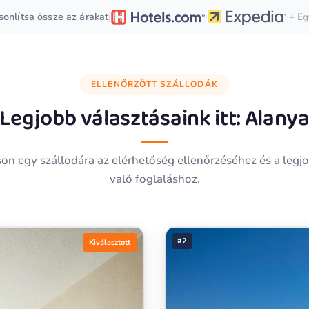
·
·
|
onlítsa össze az árakat
+ Eg
ELLENŐRZÖTT SZÁLLODÁK
Legjobb választásaink itt:
Alany
son egy szállodára az elérhetőség ellenőrzéséhez és a legj
való foglaláshoz.
#2
Kiválasztott