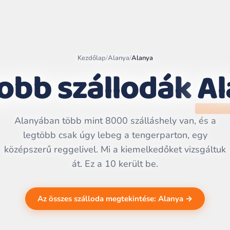
Kezdőlap
/
Alanya
/
Alanya
obb szállodák
Al
Leaflet
|
©
OpenStreetMap
contributors | ©
CARTO
Alanyában több mint 8000 szálláshely van, és a
legtöbb csak úgy lebeg a tengerparton, egy
középszerű reggelivel. Mi a kiemelkedőket vizsgáltuk
át. Ez a 10 került be.
Az összes szálloda megtekintése: Alanya →