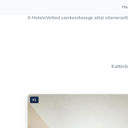
Has
A HotelsVetted szerkesztosege altal ellenorzott
Kattint
#1