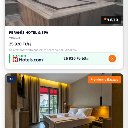
9.6/10
PERAMİS HOTEL & SPA
Antalya
25 920 Ft/éj
Az árak hozzávetőlegesek és szezonálisan változnak
AJÁNLOTT
25 920 Ft-tól
/éj
#3
Prémium választás