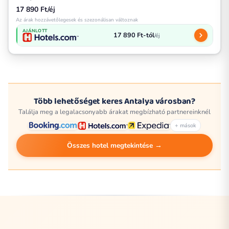
17 890 Ft/éj
Az árak hozzávetőlegesek és szezonálisan változnak
AJÁNLOTT
17 890 Ft-tól
/éj
Több lehetőséget keres Antalya városban?
Találja meg a legalacsonyabb árakat megbízható partnereinknél
+ mások
Összes hotel megtekintése →