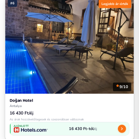
#6
Legjobb ár-érték
9/10
Doğan Hotel
Antalya
16 430 Ft/éj
Az árak hozzávetőlegesek és szezonálisan változnak
AJÁNLOTT
16 430 Ft-tól
/éj