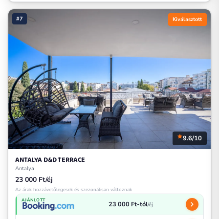
#7
Kiválasztott
9.6/10
ANTALYA D&D TERRACE
Antalya
23 000 Ft/éj
Az árak hozzávetőlegesek és szezonálisan változnak
AJÁNLOTT
23 000 Ft-tól
/éj