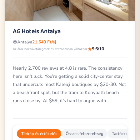
AG Hotels Antalya
Antalya
21 540 Ft/éj
9.6/10
Az árak hozzávetőlegesek és szezonálisan változnak
Nearly 2,700 reviews at 4.8 is rare. The consistency
here isn't luck. You're getting a solid city-center stay
that undercuts most Kaleiçi boutiques by $20-30. Not
a beachfront spot, but the tram to Konyaaltı beach
runs close by. At $59, it's hard to argue with.
Térkép és értékelés
Összes felszereltség
Tartózkodási in