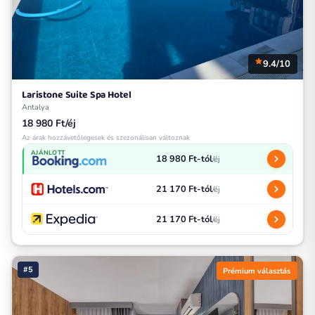
9.4/10
Laristone Suite Spa Hotel
Antalya
18 980 Ft/éj
Az árak hozzávetőlegesek és szezonálisan változnak
AJÁNLOTT
18 980 Ft-tól
/éj
21 170 Ft-tól
/éj
21 170 Ft-tól
/éj
#5
Prémium választás