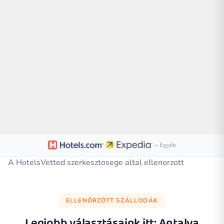
·
·
+ Egyéb
A HotelsVetted szerkesztosege altal ellenorzott
ELLENŐRZÖTT SZÁLLODÁK
Legjobb választásaink itt:
Antalya