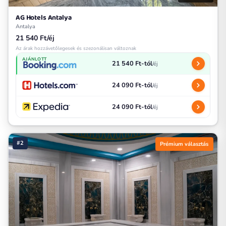
AG Hotels Antalya
Antalya
21 540 Ft/éj
Az árak hozzávetőlegesek és szezonálisan változnak
AJÁNLOTT
21 540 Ft-tól
/éj
24 090 Ft-tól
/éj
24 090 Ft-tól
/éj
#2
Prémium választás