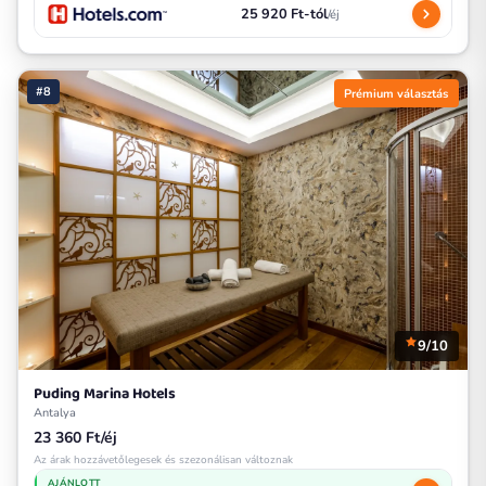
25 920 Ft-tól
/éj
#8
Prémium választás
9/10
Puding Marina Hotels
Antalya
23 360 Ft/éj
Az árak hozzávetőlegesek és szezonálisan változnak
AJÁNLOTT