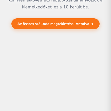
könnyen elkövethető hiba. Áttanulmányoztuk a
kiemelkedőket, ez a 10 került be.
Az összes szálloda megtekintése: Antalya →