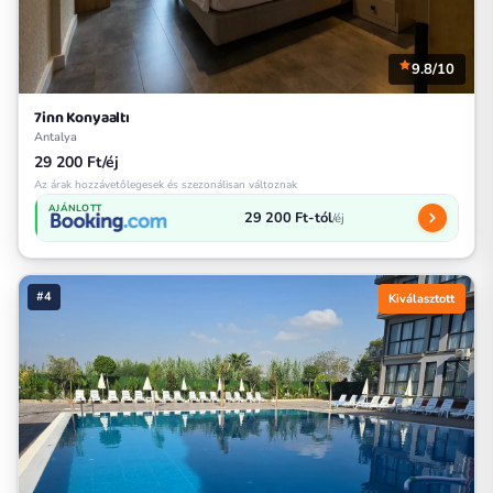
9.8/10
7inn Konyaaltı
Antalya
29 200 Ft/éj
Az árak hozzávetőlegesek és szezonálisan változnak
AJÁNLOTT
29 200 Ft-tól
/éj
#4
Kiválasztott