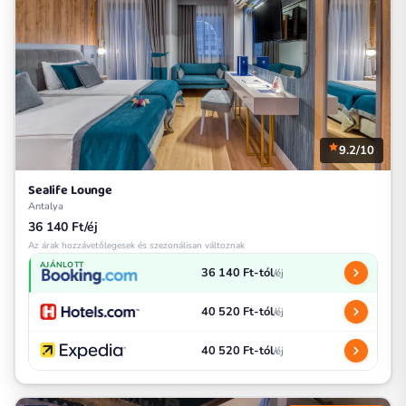
9.2/10
Sealife Lounge
Antalya
36 140 Ft/éj
Az árak hozzávetőlegesek és szezonálisan változnak
AJÁNLOTT
36 140 Ft-tól
/éj
40 520 Ft-tól
/éj
40 520 Ft-tól
/éj