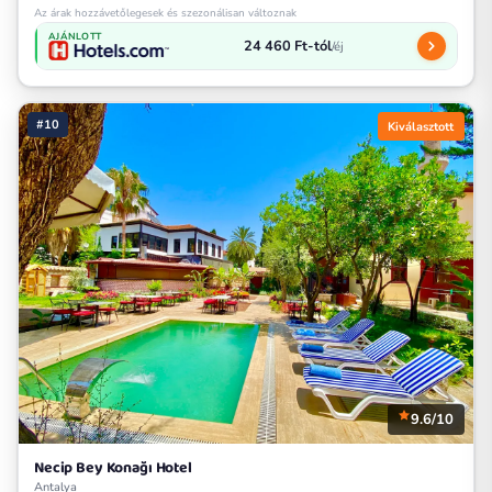
Az árak hozzávetőlegesek és szezonálisan változnak
AJÁNLOTT
24 460 Ft-tól
/éj
#10
Kiválasztott
9.6/10
Necip Bey Konağı Hotel
Antalya