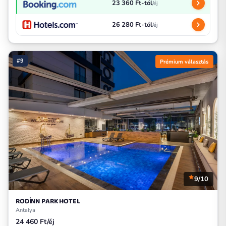
23 360 Ft-tól
/éj
26 280 Ft-tól
/éj
#9
Prémium választás
9/10
RODİNN PARK HOTEL
Antalya
24 460 Ft/éj