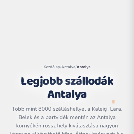
Kezdőlap
/
Antalya
/
Antalya
Legjobb szállodák
Antalya
Leaflet
|
©
OpenStreetMap
contributors | ©
CARTO
Több mint 8000 szálláshellyel a Kaleiçi, Lara,
Belek és a partvidék mentén az Antalya
környékén rossz hely kiválasztása nagyon