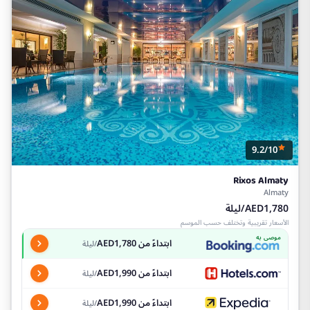
9.2/10
Rixos Almaty
Almaty
AED1,780/ليلة
الأسعار تقريبية وتختلف حسب الموسم
موصى به
ابتداءً من AED1,780
/ليلة
ابتداءً من AED1,990
/ليلة
ابتداءً من AED1,990
/ليلة