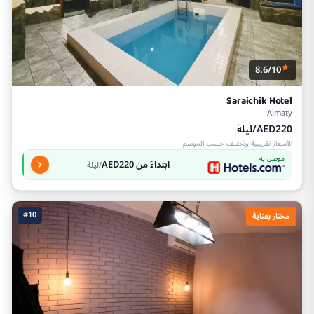
8.6/10
Saraichik Hotel
Almaty
AED220/ليلة
الأسعار تقريبية وتختلف حسب الموسم
موصى به
ابتداءً من AED220
/ليلة
#10
مختار بعناية