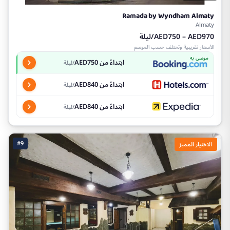
Ramada by Wyndham Almaty
Almaty
AED750 – AED970/ليلة
الأسعار تقريبية وتختلف حسب الموسم
موصى به
ابتداءً من AED750
/ليلة
ابتداءً من AED840
/ليلة
ابتداءً من AED840
/ليلة
#9
الاختيار المميز