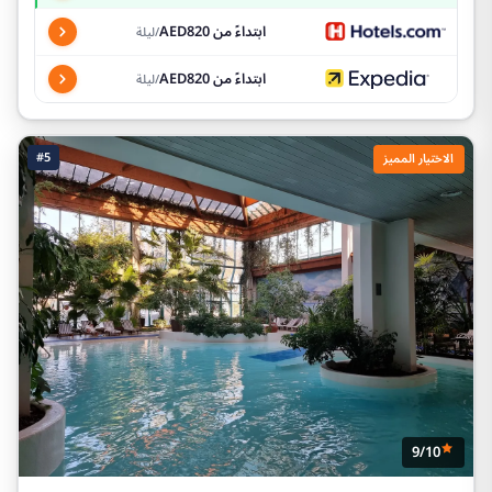
ابتداءً من AED820
/ليلة
ابتداءً من AED820
/ليلة
#5
الاختيار المميز
9/10