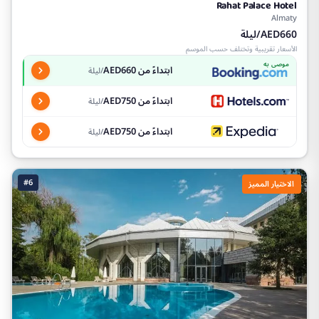
Rahat Palace Hotel
Almaty
AED660/ليلة
الأسعار تقريبية وتختلف حسب الموسم
موصى به
ابتداءً من AED660
/ليلة
ابتداءً من AED750
/ليلة
ابتداءً من AED750
/ليلة
#6
الاختيار المميز