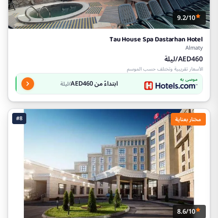
9.2/10
Tau House Spa Dastarhan Hotel
Almaty
AED460/ليلة
الأسعار تقريبية وتختلف حسب الموسم
موصى به
ابتداءً من AED460
/ليلة
#8
مختار بعناية
8.6/10