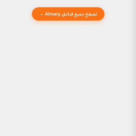
تصفح جميع فنادق Almaty →