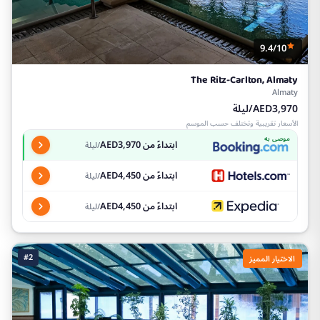
9.4/10
The Ritz-Carlton, Almaty
Almaty
AED3,970/ليلة
الأسعار تقريبية وتختلف حسب الموسم
موصى به
ابتداءً من AED3,970
/ليلة
ابتداءً من AED4,450
/ليلة
ابتداءً من AED4,450
/ليلة
#2
الاختيار المميز