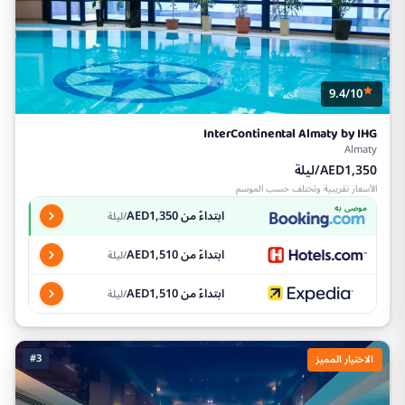
9.4/10
InterContinental Almaty by IHG
Almaty
AED1,350/ليلة
الأسعار تقريبية وتختلف حسب الموسم
موصى به
ابتداءً من AED1,350
/ليلة
ابتداءً من AED1,510
/ليلة
ابتداءً من AED1,510
/ليلة
#3
الاختيار المميز