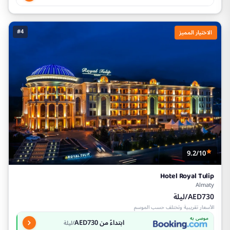
#4
الاختيار المميز
9.2/10
Hotel Royal Tulip
Almaty
AED730/ليلة
الأسعار تقريبية وتختلف حسب الموسم
موصى به
ابتداءً من AED730
/ليلة