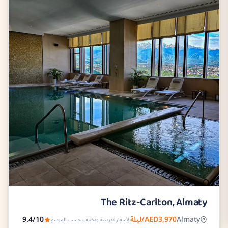
The Ritz-Carlton, Almaty
Almaty
AED3,970/ليلة
9.4/10
الأسعار تقريبية وتختلف حسب الموسم