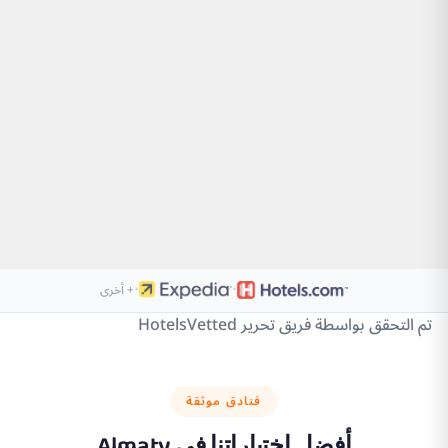
·
·
+ أخرى
تم التحقق بواسطة فريق تحرير HotelsVetted
فنادق موثقة
أفضل اختياراتنا في
Almaty