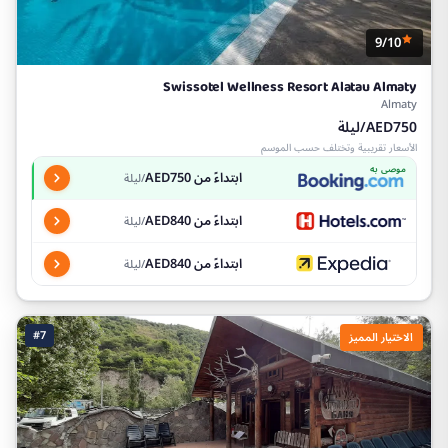
9/10
Swissotel Wellness Resort Alatau Almaty
Almaty
AED750/ليلة
الأسعار تقريبية وتختلف حسب الموسم
موصى به
ابتداءً من AED750
/ليلة
ابتداءً من AED840
/ليلة
ابتداءً من AED840
/ليلة
#7
الاختيار المميز