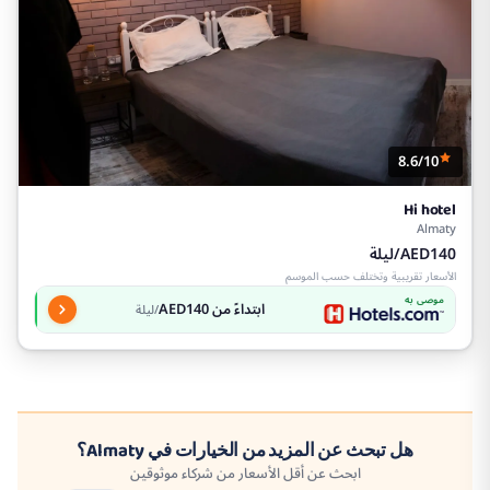
8.6/10
Hi hotel
Almaty
AED140/ليلة
الأسعار تقريبية وتختلف حسب الموسم
موصى به
ابتداءً من AED140
/ليلة
هل تبحث عن المزيد من الخيارات في Almaty؟
ابحث عن أقل الأسعار من شركاء موثوقين