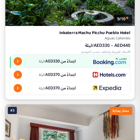
9/10
Inkaterra Machu Picchu Pueblo Hotel
Aguas Calientes
AED330 – AED440/ليلة
الأسعار تقريبية وتختلف حسب الموسم
موصى به
ابتداءً من AED330
/ليلة
ابتداءً من AED370
/ليلة
ابتداءً من AED370
/ليلة
#3
مختار بعناية