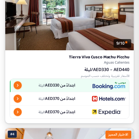
9/10
Tierra Viva Cusco Machu Picchu
Aguas Calientes
AED330 – AED440/ليلة
الأسعار تقريبية وتختلف حسب الموسم
موصى به
ابتداءً من AED330
/ليلة
ابتداءً من AED370
/ليلة
ابتداءً من AED370
/ليلة
#4
الاختيار المميز