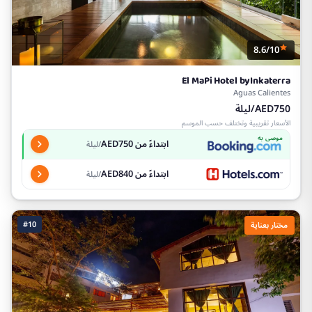
8.6/10
El MaPi Hotel byInkaterra
Aguas Calientes
AED750/ليلة
الأسعار تقريبية وتختلف حسب الموسم
موصى به
ابتداءً من AED750
/ليلة
ابتداءً من AED840
/ليلة
#10
مختار بعناية