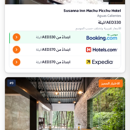
Susanna Inn Machu Picchu Hotel
Aguas Calientes
AED330/ليلة
الأسعار تقريبية وتختلف حسب الموسم
موصى به
ابتداءً من AED330
/ليلة
ابتداءً من AED370
/ليلة
ابتداءً من AED370
/ليلة
#9
الاختيار المميز