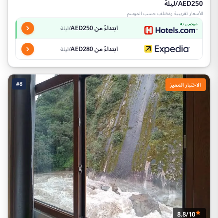
AED250/ليلة
الأسعار تقريبية وتختلف حسب الموسم
موصى به
ابتداءً من AED250
/ليلة
ابتداءً من AED280
/ليلة
#8
الاختيار المميز
8.8/10