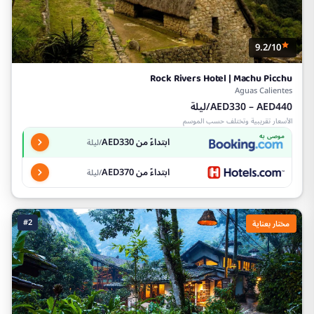
9.2/10
Rock Rivers Hotel | Machu Picchu
Aguas Calientes
AED330 – AED440/ليلة
الأسعار تقريبية وتختلف حسب الموسم
موصى به
ابتداءً من AED330
/ليلة
ابتداءً من AED370
/ليلة
#2
مختار بعناية