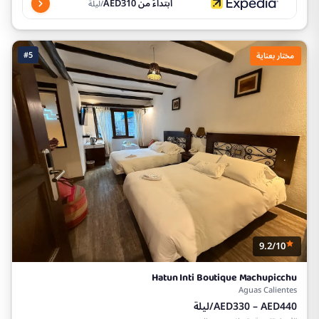
ابتداءً من AED310
/ليلة
#5
مختار بعناية
9.2/10
Hatun Inti Boutique Machupicchu
Aguas Calientes
AED330 – AED440/ليلة