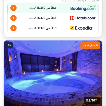
الأسعار تقريبية وتختلف حسب الموسم
موصى به
ابتداءً من AED330
/ليلة
ابتداءً من AED370
/ليلة
ابتداءً من AED370
/ليلة
#6
الاختيار المميز
8.8/10