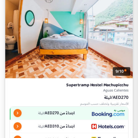
9/10
Supertramp Hostel Machupicchu
Aguas Calientes
AED270/ليلة
الأسعار تقريبية وتختلف حسب الموسم
موصى به
ابتداءً من AED270
/ليلة
ابتداءً من AED310
/ليلة