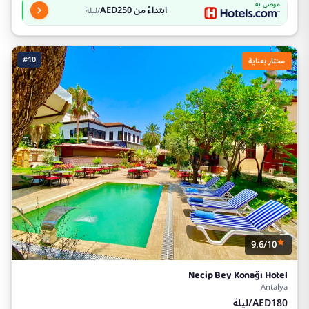
موصى به
ابتداءً من AED250
/ليلة
#10
مختار بعناية
9.6/10
Necip Bey Konağı Hotel
Antalya
AED180/ليلة