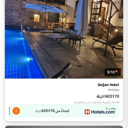
9/10
Doğan Hotel
Antalya
AED170/ليلة
الأسعار تقريبية وتختلف حسب الموسم
موصى به
ابتداءً من AED170
/ليلة