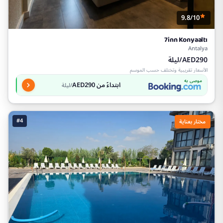
9.8/10
7inn Konyaaltı
Antalya
AED290/ليلة
الأسعار تقريبية وتختلف حسب الموسم
موصى به
ابتداءً من AED290
/ليلة
#4
مختار بعناية