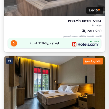
9.6/10
PERAMİS HOTEL & SPA
Antalya
AED260/ليلة
الأسعار تقريبية وتختلف حسب الموسم
موصى به
ابتداءً من AED260
/ليلة
#3
الاختيار المميز