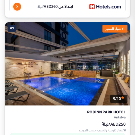
ابتداءً من AED260
/ليلة
#9
الاختيار المميز
9/10
RODİNN PARK HOTEL
Antalya
AED250/ليلة
الأسعار تقريبية وتختلف حسب الموسم