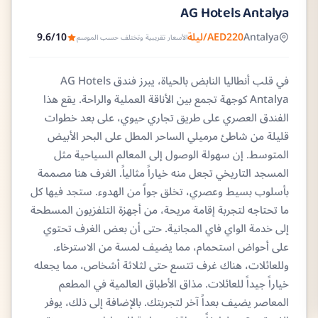
AG Hotels Antalya
Antalya
AED220/ليلة
9.6/10
الأسعار تقريبية وتختلف حسب الموسم
في قلب أنطاليا النابض بالحياة، يبرز فندق AG Hotels
Antalya كوجهة تجمع بين الأناقة العملية والراحة. يقع هذا
الفندق العصري على طريق تجاري حيوي، على بعد خطوات
قليلة من شاطئ مرميلي الساحر المطل على البحر الأبيض
المتوسط. إن سهولة الوصول إلى المعالم السياحية مثل
المسجد التاريخي تجعل منه خياراً مثالياً. الغرف هنا مصممة
بأسلوب بسيط وعصري، تخلق جواً من الهدوء. ستجد فيها كل
ما تحتاجه لتجربة إقامة مريحة، من أجهزة التلفزيون المسطحة
إلى خدمة الواي فاي المجانية. حتى أن بعض الغرف تحتوي
على أحواض استحمام، مما يضيف لمسة من الاسترخاء.
وللعائلات، هناك غرف تتسع حتى لثلاثة أشخاص، مما يجعله
خياراً جيداً للعائلات. مذاق الأطباق العالمية في المطعم
المعاصر يضيف بعداً آخر لتجربتك. بالإضافة إلى ذلك، يوفر