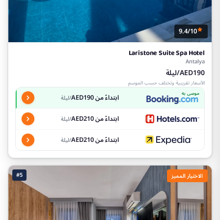
9.4/10
Laristone Suite Spa Hotel
Antalya
AED190/ليلة
الأسعار تقريبية وتختلف حسب الموسم
موصى به
ابتداءً من AED190
/ليلة
ابتداءً من AED210
/ليلة
ابتداءً من AED210
/ليلة
#5
الاختيار المميز