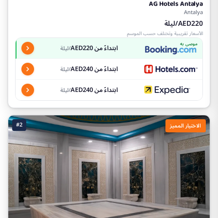
AG Hotels Antalya
Antalya
AED220/ليلة
الأسعار تقريبية وتختلف حسب الموسم
موصى به
ابتداءً من AED220
/ليلة
ابتداءً من AED240
/ليلة
ابتداءً من AED240
/ليلة
#2
الاختيار المميز