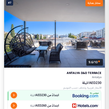
#7
مختار بعناية
9.6/10
ANTALYA D&D TERRACE
Antalya
AED230/ليلة
الأسعار تقريبية وتختلف حسب الموسم
موصى به
ابتداءً من AED230
/ليلة
ابتداءً من AED260
/ليلة