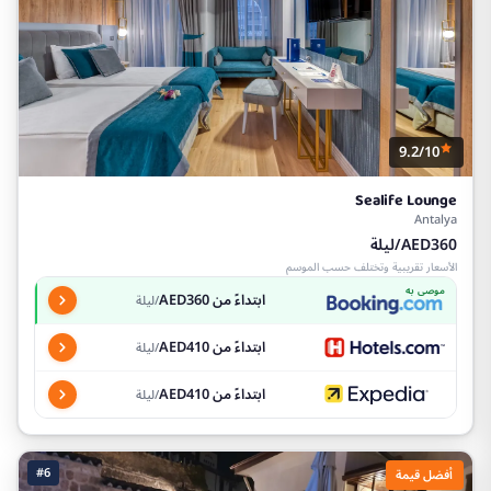
9.2/10
Sealife Lounge
Antalya
AED360/ليلة
الأسعار تقريبية وتختلف حسب الموسم
موصى به
ابتداءً من AED360
/ليلة
ابتداءً من AED410
/ليلة
ابتداءً من AED410
/ليلة
#6
أفضل قيمة