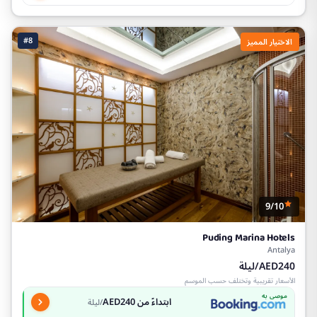
#8
الاختيار المميز
9/10
Puding Marina Hotels
Antalya
AED240/ليلة
الأسعار تقريبية وتختلف حسب الموسم
موصى به
ابتداءً من AED240
/ليلة