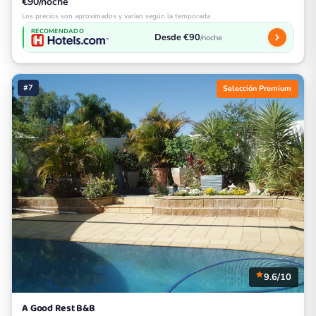
€90/noche
Los precios son aproximados y varían según la temporada
RECOMENDADO
Desde €90
/noche
#7
Selección Premium
9.6/10
A Good Rest B&B