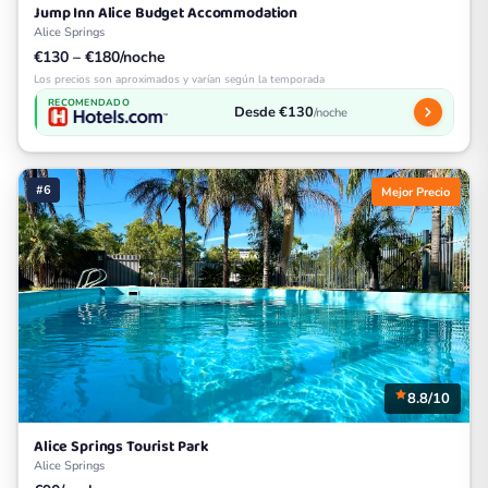
Jump Inn Alice Budget Accommodation
Alice Springs
€130 – €180/noche
Los precios son aproximados y varían según la temporada
RECOMENDADO
Desde €130
/noche
#6
Mejor Precio
8.8/10
Alice Springs Tourist Park
Alice Springs