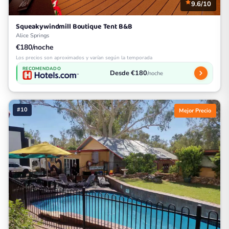
9.6/10
Squeakywindmill Boutique Tent B&B
Alice Springs
€180/noche
Los precios son aproximados y varían según la temporada
RECOMENDADO
Desde €180
/noche
#10
Mejor Precio