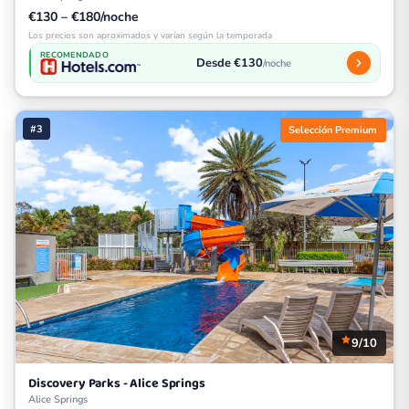
€130 – €180/noche
Los precios son aproximados y varían según la temporada
RECOMENDADO
Desde €130
/noche
#3
Selección Premium
9/10
Discovery Parks - Alice Springs
Alice Springs