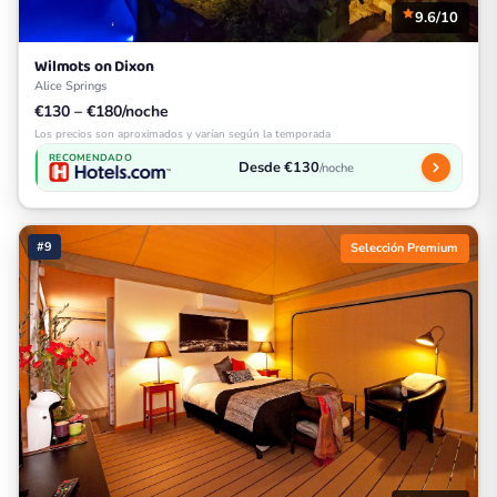
9.6/10
Wilmots on Dixon
Alice Springs
€130 – €180/noche
Los precios son aproximados y varían según la temporada
RECOMENDADO
Desde €130
/noche
#9
Selección Premium