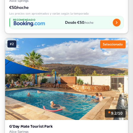
Alice Springs
€50/noche
Los precios son aproximados y varían según la temporada
RECOMENDADO
Desde €50
/noche
#2
Seleccionado
9.2/10
G'Day Mate Tourist Park
Alice Springs