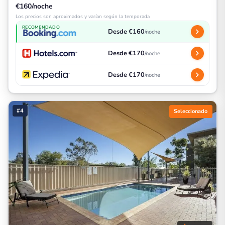
€160/noche
Los precios son aproximados y varían según la temporada
RECOMENDADO
Desde €160
/noche
Desde €170
/noche
Desde €170
/noche
#4
Seleccionado