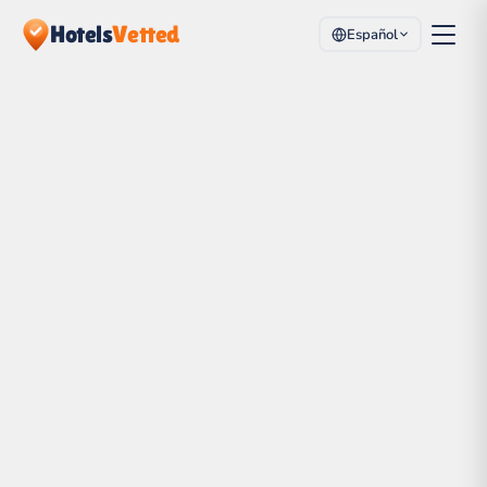
Hotels
Vetted
Español