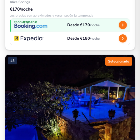
Alice Springs
€170/noche
Los precios son aproximados y varían según la temporada
RECOMENDADO
Desde €170
/noche
Desde €180
/noche
#8
Seleccionado