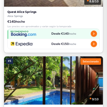
8.8/10
Quest Alice Springs
Alice Springs
€140/noche
Los precios son aproximados y varían según la temporada
RECOMENDADO
Desde €140
/noche
Desde €150
/noche
#5
Seleccionado
9/10