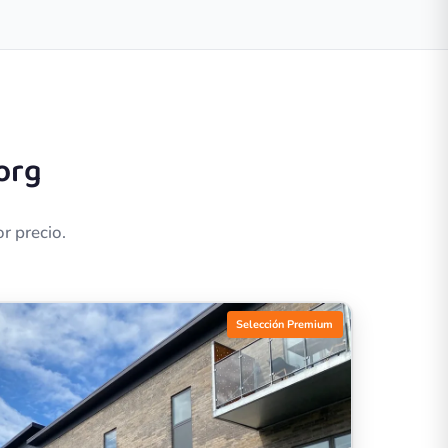
org
r precio.
Selección Premium