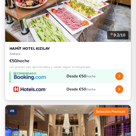
9.2/10
HAMİT HOTEL KIZILAY
Ankara
€50/noche
Los precios son aproximados y varían según la temporada
RECOMENDADO
Desde €50
/noche
Desde €50
/noche
#8
Selección Premium