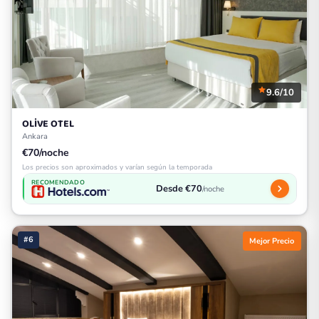
9.6/10
OLİVE OTEL
Ankara
€70/noche
Los precios son aproximados y varían según la temporada
RECOMENDADO
Desde €70
/noche
#6
Mejor Precio