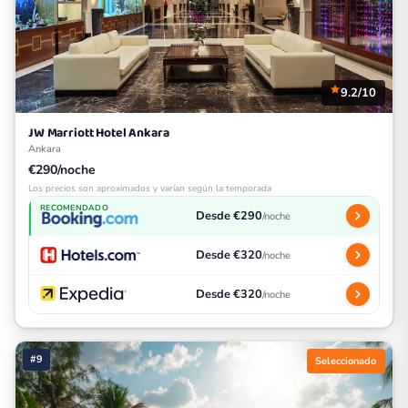
9.2/10
JW Marriott Hotel Ankara
Ankara
€290/noche
Los precios son aproximados y varían según la temporada
RECOMENDADO
Desde €290
/noche
Desde €320
/noche
Desde €320
/noche
#9
Seleccionado