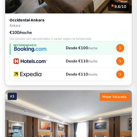
9.6/10
Occidental Ankara
Ankara
€100/noche
Los precios son aproximados y varían según la temporada
RECOMENDADO
Desde €100
/noche
Desde €110
/noche
Desde €110
/noche
#3
Mejor Valorado