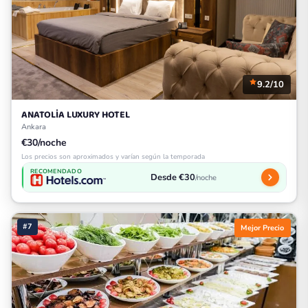
9.2/10
ANATOLİA LUXURY HOTEL
Ankara
€30/noche
Los precios son aproximados y varían según la temporada
RECOMENDADO
Desde €30
/noche
#7
Mejor Precio