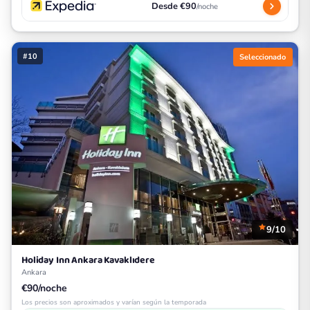
Desde €90
/noche
#10
Seleccionado
9/10
Holiday Inn Ankara Kavaklıdere
Ankara
€90/noche
Los precios son aproximados y varían según la temporada