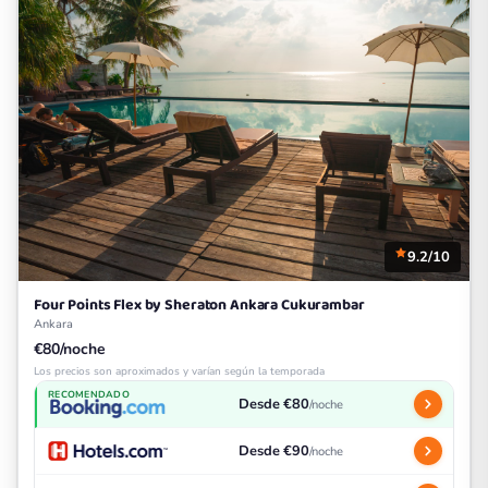
9.2/10
Four Points Flex by Sheraton Ankara Cukurambar
Ankara
€80/noche
Los precios son aproximados y varían según la temporada
RECOMENDADO
Desde €80
/noche
Desde €90
/noche