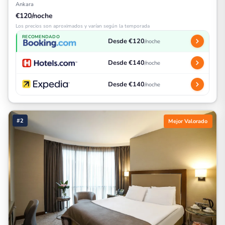
Ankara
€120/noche
Los precios son aproximados y varían según la temporada
RECOMENDADO
Desde €120
/noche
Desde €140
/noche
Desde €140
/noche
#2
Mejor Valorado