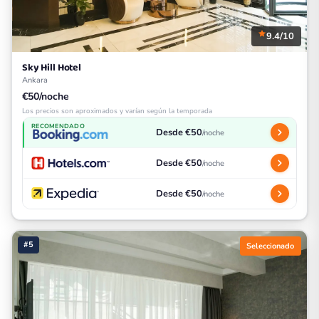
9.4/10
Sky Hill Hotel
Ankara
€50/noche
Los precios son aproximados y varían según la temporada
RECOMENDADO
Desde €50
/noche
Desde €50
/noche
Desde €50
/noche
#5
Seleccionado