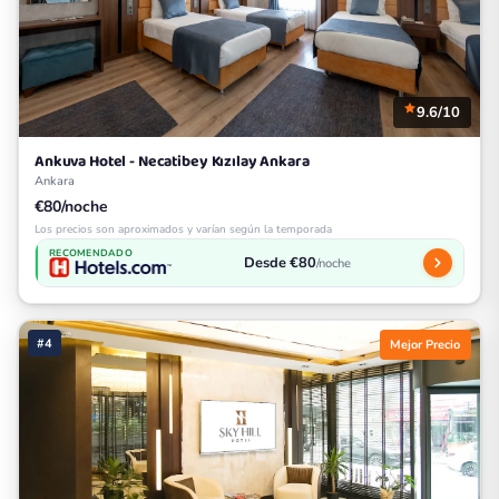
9.6/10
Ankuva Hotel - Necatibey Kızılay Ankara
Ankara
€80/noche
Los precios son aproximados y varían según la temporada
RECOMENDADO
Desde €80
/noche
#4
Mejor Precio