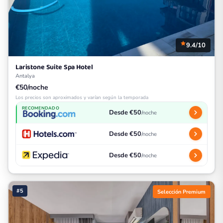
9.4/10
Laristone Suite Spa Hotel
Antalya
€50/noche
Los precios son aproximados y varían según la temporada
RECOMENDADO
Desde €50
/noche
Desde €50
/noche
Desde €50
/noche
#5
Selección Premium