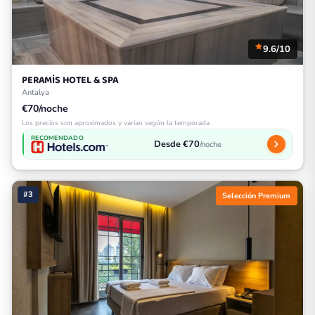
9.6/10
PERAMİS HOTEL & SPA
Antalya
€70/noche
Los precios son aproximados y varían según la temporada
RECOMENDADO
Desde €70
/noche
#3
Selección Premium