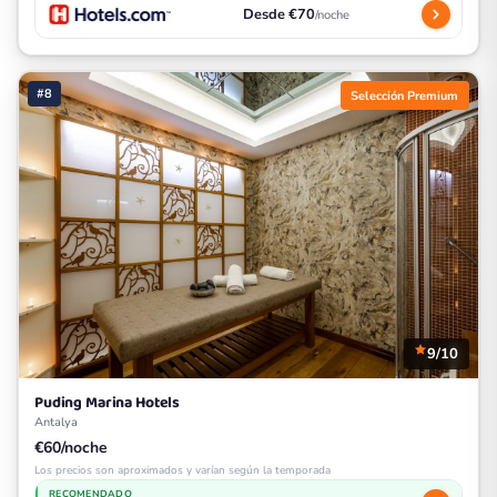
Desde €70
/noche
#8
Selección Premium
9/10
Puding Marina Hotels
Antalya
€60/noche
Los precios son aproximados y varían según la temporada
RECOMENDADO