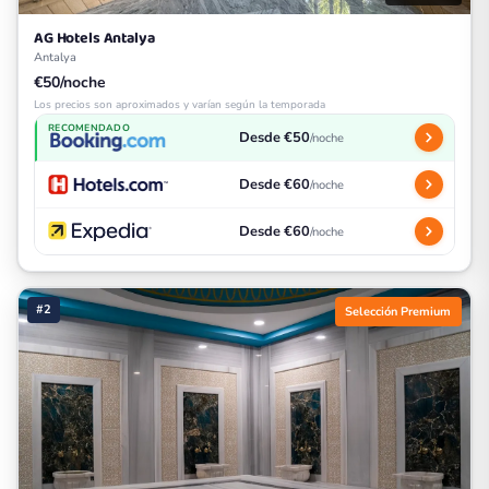
AG Hotels Antalya
Antalya
€50/noche
Los precios son aproximados y varían según la temporada
RECOMENDADO
Desde €50
/noche
Desde €60
/noche
Desde €60
/noche
#2
Selección Premium