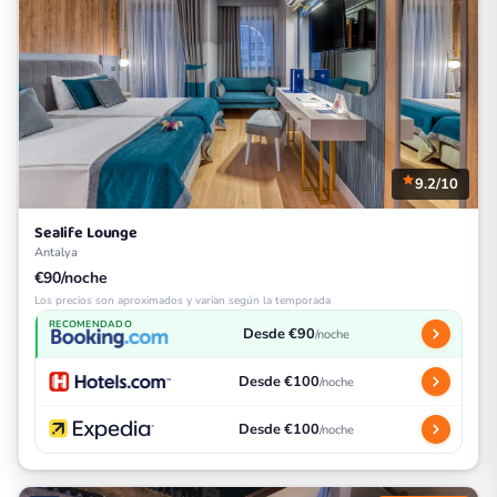
9.2/10
Sealife Lounge
Antalya
€90/noche
Los precios son aproximados y varían según la temporada
RECOMENDADO
Desde €90
/noche
Desde €100
/noche
Desde €100
/noche