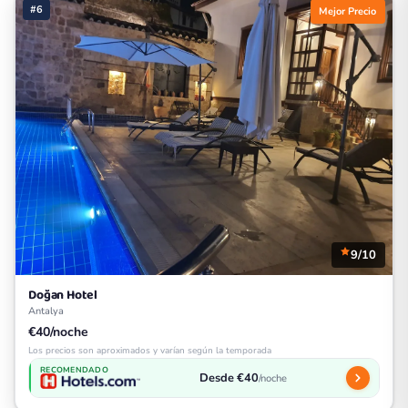
#6
Mejor Precio
9/10
Doğan Hotel
Antalya
€40/noche
Los precios son aproximados y varían según la temporada
RECOMENDADO
Desde €40
/noche