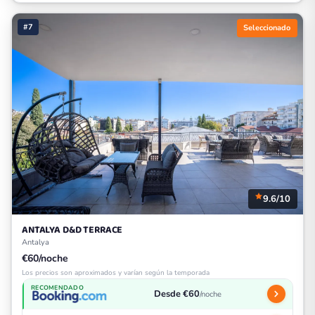
#7
Seleccionado
9.6/10
ANTALYA D&D TERRACE
Antalya
€60/noche
Los precios son aproximados y varían según la temporada
RECOMENDADO
Desde €60
/noche