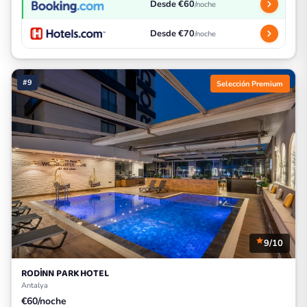
Desde €60
/noche
Desde €70
/noche
#9
Selección Premium
9/10
RODİNN PARK HOTEL
Antalya
€60/noche