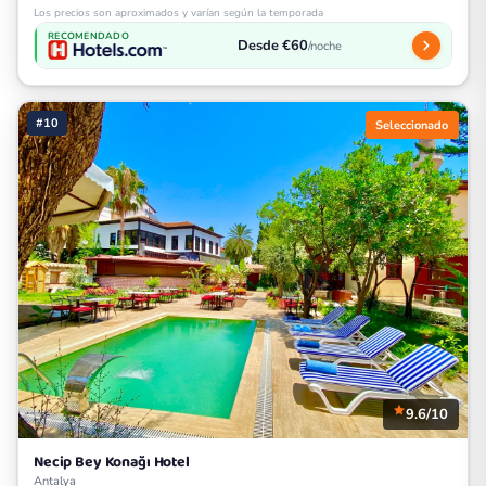
Los precios son aproximados y varían según la temporada
RECOMENDADO
Desde €60
/noche
#10
Seleccionado
9.6/10
Necip Bey Konağı Hotel
Antalya