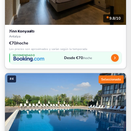
9.8/10
7inn Konyaaltı
Antalya
€70/noche
Los precios son aproximados y varían según la temporada
RECOMENDADO
Desde €70
/noche
#4
Seleccionado