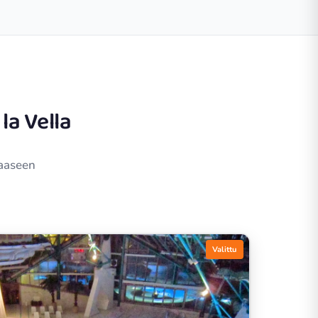
la Vella
haaseen
Valittu