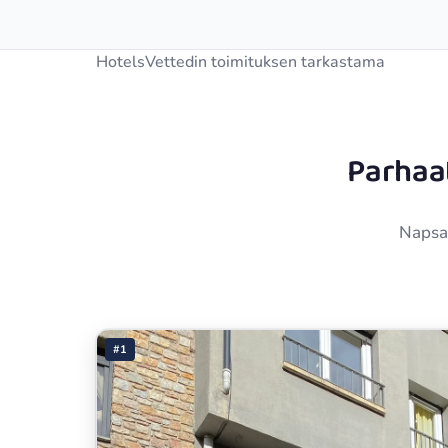
HotelsVettedin toimituksen tarkastama
Parhaa
Napsau
#1