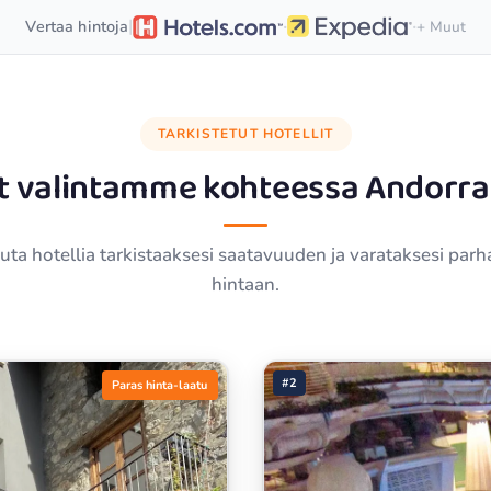
·
·
|
Vertaa hintoja
+ Muut
TARKISTETUT HOTELLIT
t valintamme kohteessa
Andorra 
ta hotellia tarkistaaksesi saatavuuden ja varataksesi par
hintaan.
#2
Paras hinta-laatu