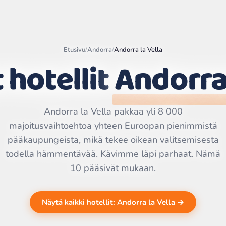
Etusivu
/
Andorra
/
Andorra la Vella
 hotellit
Andorra 
Leaflet
|
©
OpenStreetMap
contributors | ©
Andorra la Vella pakkaa yli 8 000
CARTO
majoitusvaihtoehtoa yhteen Euroopan pienimmistä
pääkaupungeista, mikä tekee oikean valitsemisesta
todella hämmentävää. Kävimme läpi parhaat. Nämä
10 pääsivät mukaan.
Näytä kaikki hotellit: Andorra la Vella →