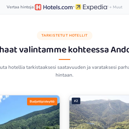
·
·
|
Vertaa hintoja
+ Muut
TARKISTETUT HOTELLIT
haat valintamme kohteessa
And
ta hotellia tarkistaaksesi saatavuuden ja varataksesi par
hintaan.
#2
Budjettipisteyttö