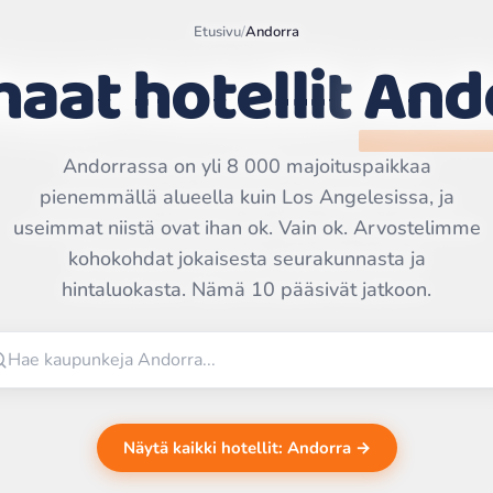
Etusivu
/
Andorra
haat hotellit
And
Andorrassa on yli 8 000 majoituspaikkaa
pienemmällä alueella kuin Los Angelesissa, ja
Leaflet
|
©
OpenStreetMap
useimmat niistä ovat ihan ok. Vain ok. Arvostelimme
contributors | ©
CARTO
kohokohdat jokaisesta seurakunnasta ja
hintaluokasta. Nämä 10 pääsivät jatkoon.
Näytä kaikki hotellit: Andorra →