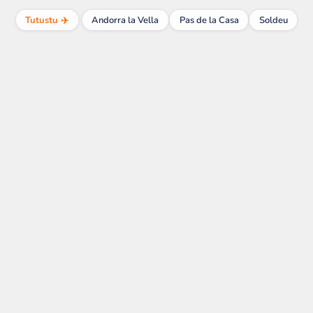
Tutustu ✈️
Andorra la Vella
Pas de la Casa
Soldeu