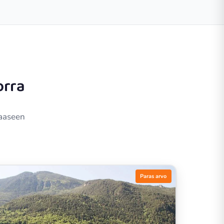
orra
haaseen
Paras arvo