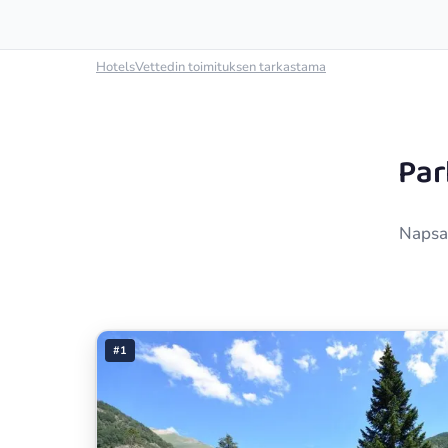
HotelsVettedin toimituksen tarkastama
Par
Napsau
#1