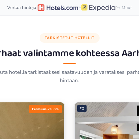
·
·
|
Vertaa hintoja
+ Muut
TARKISTETUT HOTELLIT
rhaat valintamme kohteessa
Aar
ta hotellia tarkistaaksesi saatavuuden ja varataksesi par
hintaan.
#2
Premium-valinta