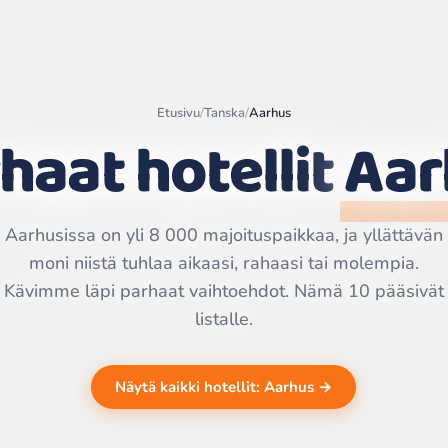
Etusivu
/
Tanska
/
Aarhus
haat hotellit
Aar
Leaflet
|
©
OpenStreetMap
contributors | ©
CARTO
Aarhusissa on yli 8 000 majoituspaikkaa, ja yllättävän
moni niistä tuhlaa aikaasi, rahaasi tai molempia.
Kävimme läpi parhaat vaihtoehdot. Nämä 10 pääsivät
listalle.
Näytä kaikki hotellit: Aarhus →