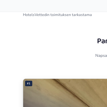
HotelsVettedin toimituksen tarkastama
Pa
Napsau
#1