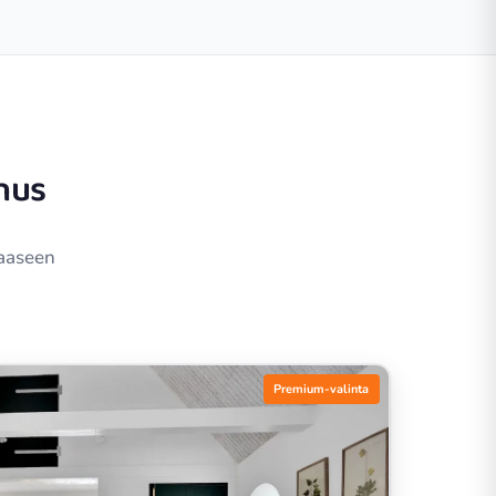
hus
haaseen
Premium-valinta