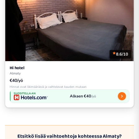
8.6/10
Hi hotel
Almaty
€40/yö
Hinnat ovat likimääräisiä ja vaihtelevat kauden mukaan
SUOSITELLAAN
Alkaen €40
/yö
Etsitkö lisää vaihtoehtoja kohteessa Almaty?