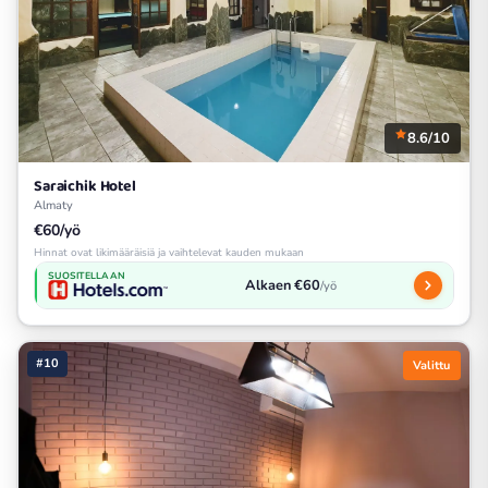
8.6/10
Saraichik Hotel
Almaty
€60/yö
Hinnat ovat likimääräisiä ja vaihtelevat kauden mukaan
SUOSITELLAAN
Alkaen €60
/yö
#10
Valittu