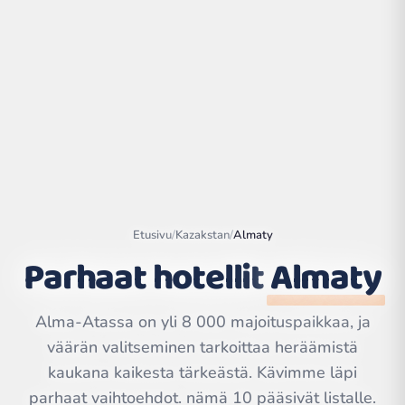
Etusivu
/
Kazakstan
/
Almaty
Parhaat hotellit
Almaty
Leaflet
|
©
OpenStreetMap
contributors | ©
Alma-Atassa on yli 8 000 majoituspaikkaa, ja
CARTO
väärän valitseminen tarkoittaa heräämistä
kaukana kaikesta tärkeästä. Kävimme läpi
parhaat vaihtoehdot. nämä 10 pääsivät listalle.