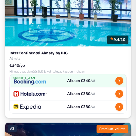
9.4/10
InterContinental Almaty by IHG
Almaty
€340/yö
Hinnat ovat likimääräisiä ja vaihtelevat kauden mukaan
SUOSITELLAAN
Alkaen €340
/yö
Alkaen €380
/yö
Alkaen €380
/yö
#3
Premium-valinta