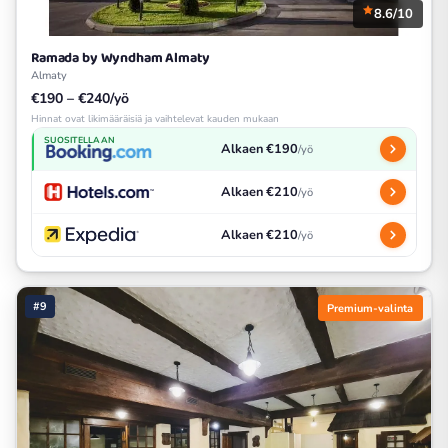
8.6/10
Ramada by Wyndham Almaty
Almaty
€190 – €240/yö
Hinnat ovat likimääräisiä ja vaihtelevat kauden mukaan
SUOSITELLAAN
Alkaen €190
/yö
Alkaen €210
/yö
Alkaen €210
/yö
#9
Premium-valinta