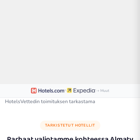
·
·
+ Muut
HotelsVettedin toimituksen tarkastama
TARKISTETUT HOTELLIT
Parhaat valintamme kohteessa
Almaty