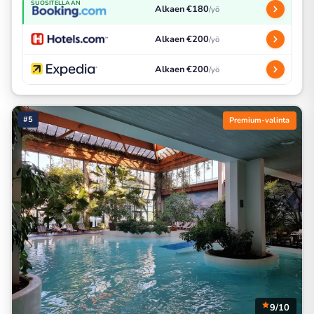
SUOSITELLAAN
Alkaen €180
/yö
Alkaen €200
/yö
Alkaen €200
/yö
#5
Premium-valinta
9/10