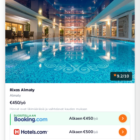
9.2/10
Rixos Almaty
Almaty
€450/yö
Hinnat ovat likimääräisiä ja vaihtelevat kauden mukaan
SUOSITELLAAN
Alkaen €450
/yö
Alkaen €500
/yö