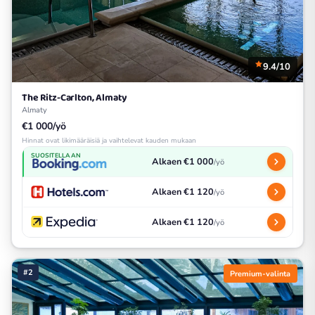
9.4/10
The Ritz-Carlton, Almaty
Almaty
€1 000/yö
Hinnat ovat likimääräisiä ja vaihtelevat kauden mukaan
SUOSITELLAAN
Alkaen €1 000
/yö
Alkaen €1 120
/yö
Alkaen €1 120
/yö
#2
Premium-valinta