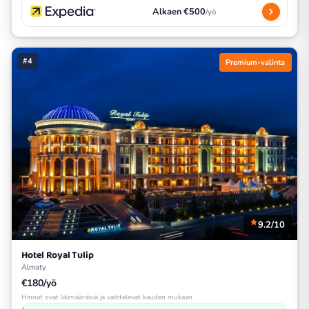
Alkaen €500
/yö
#4
Premium-valinta
9.2/10
Hotel Royal Tulip
Almaty
€180/yö
Hinnat ovat likimääräisiä ja vaihtelevat kauden mukaan