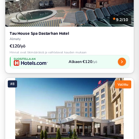
9.2/10
Tau House Spa Dastarhan Hotel
Almaty
€120/yö
Hinnat ovat likimääräisiä ja vaihtelevat kauden mukaan
SUOSITELLAAN
Alkaen €120
/yö
#8
Valittu