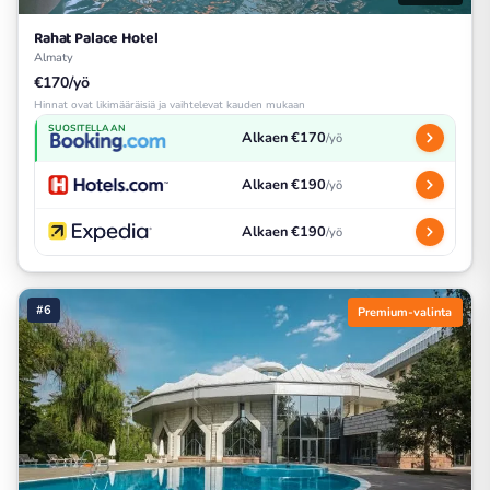
Rahat Palace Hotel
Almaty
€170/yö
Hinnat ovat likimääräisiä ja vaihtelevat kauden mukaan
SUOSITELLAAN
Alkaen €170
/yö
Alkaen €190
/yö
Alkaen €190
/yö
#6
Premium-valinta