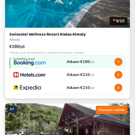
9/10
Swissotel Wellness Resort Alatau Almaty
Almaty
€190/yö
Hinnat ovat likimääräisiä ja vaihtelevat kauden mukaan
SUOSITELLAAN
Alkaen €190
/yö
Alkaen €210
/yö
Alkaen €210
/yö
#7
Premium-valinta