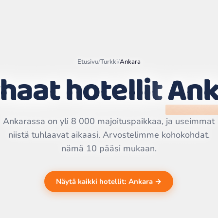
Etusivu
/
Turkki
/
Ankara
haat hotellit
Ank
Leaflet
|
©
OpenStreetMap
contributors | ©
CARTO
Ankarassa on yli 8 000 majoituspaikkaa, ja useimmat
niistä tuhlaavat aikaasi. Arvostelimme kohokohdat.
nämä 10 pääsi mukaan.
Näytä kaikki hotellit: Ankara →