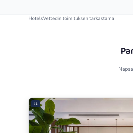
HotelsVettedin toimituksen tarkastama
Pa
Napsau
#1