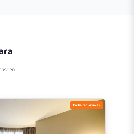
ara
haaseen
Parhaiten arvioitu