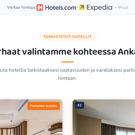
·
·
|
Vertaa hintoja
+ Muut
TARKISTETUT HOTELLIT
rhaat valintamme kohteessa
Ank
ta hotellia tarkistaaksesi saatavuuden ja varataksesi par
hintaan.
#2
Parhaiten arvioitu