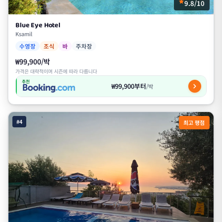
9.8/10
Blue Eye Hotel
Ksamil
수영장
조식
바
주차장
₩99,900/박
가격은 대략적이며 시즌에 따라 다릅니다
추천
₩99,900부터
/박
#4
최고 평점