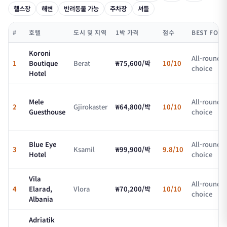
헬스장
해변
반려동물 가능
주차장
셔틀
#
호텔
도시 및 지역
1박 가격
점수
BEST FOR
Koroni
All-round
1
Boutique
Berat
₩75,600/박
10/10
choice
Hotel
Mele
All-round
2
Gjirokaster
₩64,800/박
10/10
Guesthouse
choice
Blue Eye
All-round
3
Ksamil
₩99,900/박
9.8/10
Hotel
choice
Vila
All-round
4
Elarad,
Vlora
₩70,200/박
10/10
choice
Albania
Adriatik