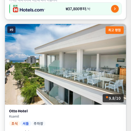
추천
₩37,800부터
/박
#9
최고 평점
9.8/10
Otto Hotel
Ksamil
조식
셔틀
주차장