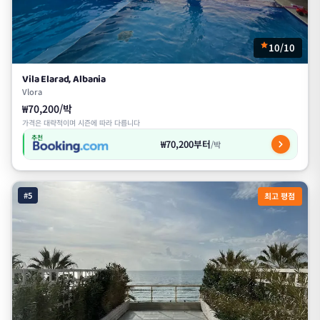
10/10
Vila Elarad, Albania
Vlora
₩70,200/박
가격은 대략적이며 시즌에 따라 다릅니다
추천
₩70,200부터
/박
#5
최고 평점