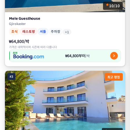
10/10
Mele Guesthouse
Gjirokaster
조식
레스토랑
셔틀
주차장
+1
₩64,800/박
가격은 대략적이며 시즌에 따라 다릅니다
추천
₩64,800부터
/박
#3
최고 평점