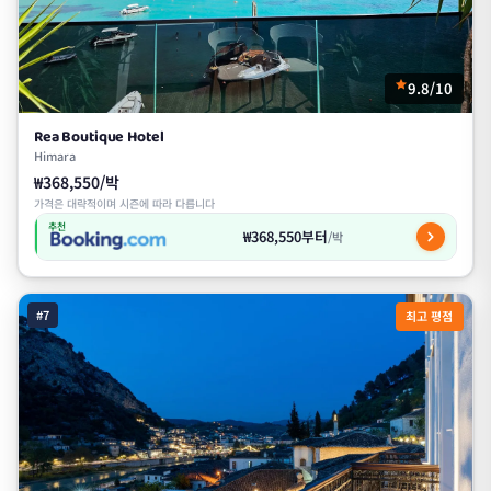
9.8/10
Rea Boutique Hotel
Himara
₩368,550/박
가격은 대략적이며 시즌에 따라 다릅니다
추천
₩368,550부터
/박
#7
최고 평점