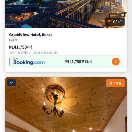
10/10
GrandView Hotel, Berat
Berat
₩141,750/박
가격은 대략적이며 시즌에 따라 다릅니다
추천
₩141,750부터
/박
#8
최고 평점