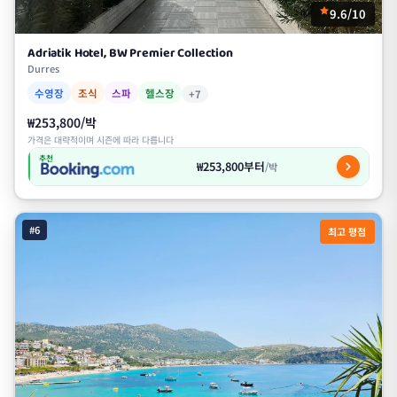
9.6/10
Adriatik Hotel, BW Premier Collection
Durres
수영장
조식
스파
헬스장
+7
₩253,800/박
가격은 대략적이며 시즌에 따라 다릅니다
추천
₩253,800부터
/박
#6
최고 평점