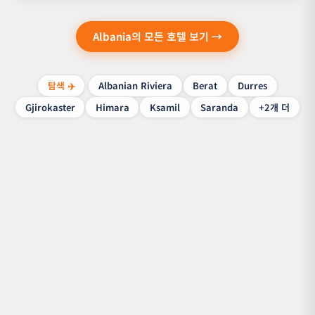
Albania의 모든 호텔 보기 →
탐색 ✈️
Albanian Riviera
Berat
Durres
Gjirokaster
Himara
Ksamil
Saranda
+2개 더