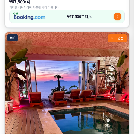
₩67,500/박
가격은 대략적이며 시즌에 따라 다릅니다
추천
₩67,500부터
/박
#10
최고 평점