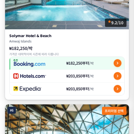
9.2/10
Solymar Hotel & Beach
Amwaj Islands
₩182,250/박
가격은 대략적이며 시즌에 따라 다릅니다
추천
₩182,250부터
/박
₩203,850부터
/박
₩203,850부터
/박
#6
프리미엄 선택