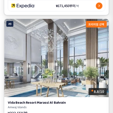
₩171,450부터
/박
#9
프리미엄 선택
8.8/10
Vida Beach Resort Marassi Al Bahrain
Amwaj Islands