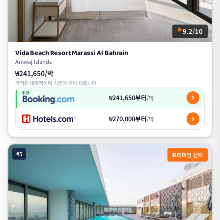
9.2/10
Vida Beach Resort Marassi Al Bahrain
Amwaj Islands
₩241,650/박
가격은 대략적이며 시즌에 따라 다릅니다
추천
₩241,650부터
/박
₩270,000부터
/박
#5
프리미엄 선택