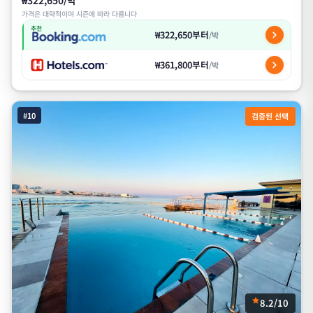
₩322,650/박
가격은 대략적이며 시즌에 따라 다릅니다
추천
₩322,650부터
/박
₩361,800부터
/박
#10
검증된 선택
8.2/10