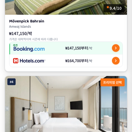
9.4/10
Mövenpick Bahrain
Amwaj Islands
₩147,150/박
가격은 대략적이며 시즌에 따라 다릅니다
추천
₩147,150부터
/박
₩164,700부터
/박
#4
프리미엄 선택