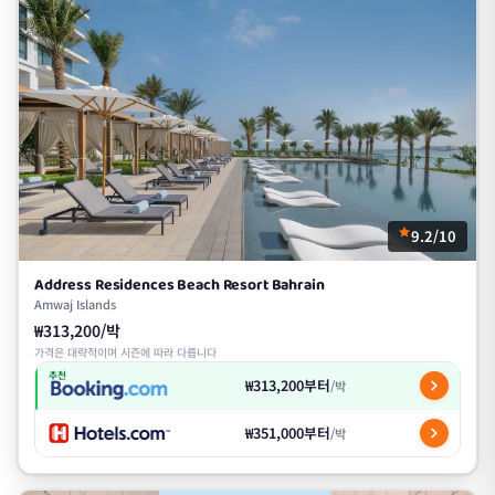
9.2/10
Address Residences Beach Resort Bahrain
Amwaj Islands
₩313,200/박
가격은 대략적이며 시즌에 따라 다릅니다
추천
₩313,200부터
/박
₩351,000부터
/박