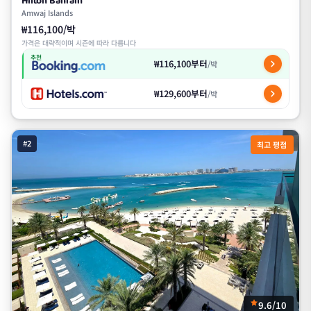
Hilton Bahrain
Amwaj Islands
₩116,100/박
가격은 대략적이며 시즌에 따라 다릅니다
추천
₩116,100부터
/박
₩129,600부터
/박
#2
최고 평점
9.6/10