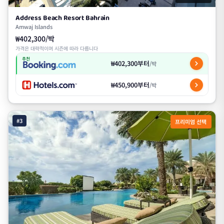
Address Beach Resort Bahrain
Amwaj Islands
₩402,300/박
가격은 대략적이며 시즌에 따라 다릅니다
추천
₩402,300부터
/박
₩450,900부터
/박
#3
프리미엄 선택