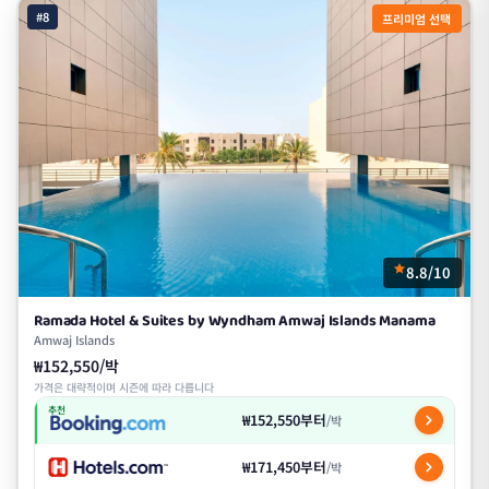
#8
프리미엄 선택
8.8/10
Ramada Hotel & Suites by Wyndham Amwaj Islands Manama
Amwaj Islands
₩152,550/박
가격은 대략적이며 시즌에 따라 다릅니다
추천
₩152,550부터
/박
₩171,450부터
/박