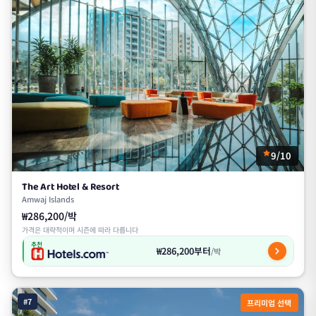
9/10
The Art Hotel & Resort
Amwaj Islands
₩286,200/박
가격은 대략적이며 시즌에 따라 다릅니다
추천
₩286,200부터
/박
#7
프리미엄 선택