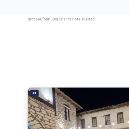
ตรวจสอบโดยทีมบรรณาธิการ HotelsVetted
#1