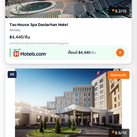
9.2/10
Tau House Spa Dastarhan Hotel
Almaty
฿4,440/คืน
ราคาเป็นราคาโดยประมาณและแตกต่างตามฤดูกาล
แนะนำ
ตั้งแต่ ฿4,440
/คืน
#8
คัดสรรแล้ว
8.6/10