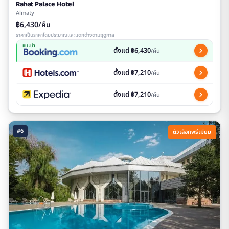
Rahat Palace Hotel
Almaty
฿6,430/คืน
ราคาเป็นราคาโดยประมาณและแตกต่างตามฤดูกาล
แนะนำ
ตั้งแต่ ฿6,430
/คืน
ตั้งแต่ ฿7,210
/คืน
ตั้งแต่ ฿7,210
/คืน
#6
ตัวเลือกพรีเมียม