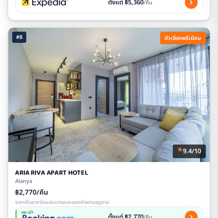
ตั้งแต่ ฿5,360
/คืน
#8
ตัวเลือกพรีเมียม
9.4/10
ARIA RIVA APART HOTEL
Alanya
฿2,770/คืน
ราคาเป็นราคาโดยประมาณและแตกต่างตามฤดูกาล
แนะนำ
ตั้งแต่ ฿2,770
/คืน