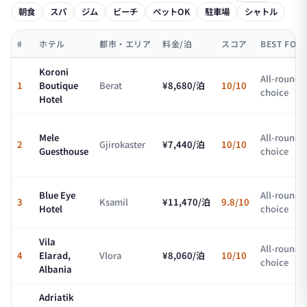
朝食
スパ
ジム
ビーチ
ペットOK
駐車場
シャトル
#
ホテル
都市・エリア
料金/泊
スコア
BEST FOR
Koroni
All-round
1
Boutique
Berat
¥8,680/泊
10/10
choice
Hotel
Mele
All-round
2
Gjirokaster
¥7,440/泊
10/10
Guesthouse
choice
Blue Eye
All-round
3
Ksamil
¥11,470/泊
9.8/10
Hotel
choice
Vila
All-round
4
Elarad,
Vlora
¥8,060/泊
10/10
choice
Albania
Adriatik