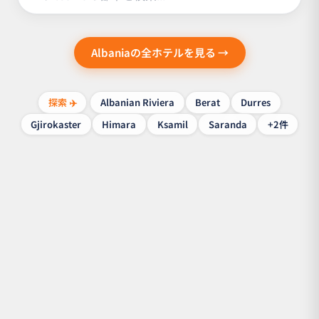
Albaniaの全ホテルを見る →
探索 ✈️
Albanian Riviera
Berat
Durres
Gjirokaster
Himara
Ksamil
Saranda
+2件