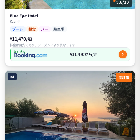
9.8/10
Blue Eye Hotel
Ksamil
プール
朝食
バー
駐車場
¥11,470/泊
料金は目安であり、シーズンにより異なります
おすすめ
¥11,470から
/泊
#4
高評価