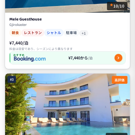
10/10
Mele Guesthouse
Gjirokaster
朝食
レストラン
シャトル
駐車場
+1
¥7,440/泊
料金は目安であり、シーズンにより異なります
おすすめ
¥7,440から
/泊
#3
高評価