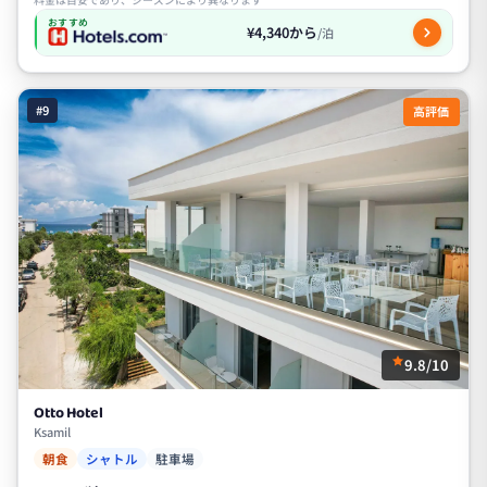
おすすめ
¥4,340から
/泊
#9
高評価
9.8/10
Otto Hotel
Ksamil
朝食
シャトル
駐車場