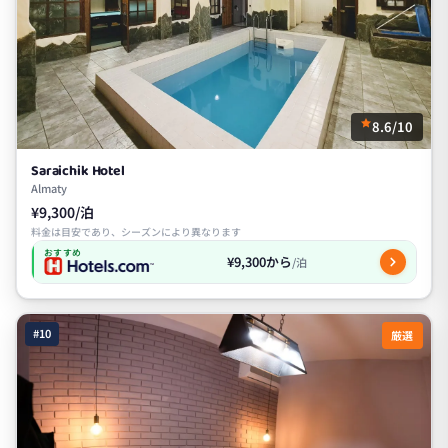
8.6/10
Saraichik Hotel
Almaty
¥9,300/泊
料金は目安であり、シーズンにより異なります
おすすめ
¥9,300から
/泊
#10
厳選