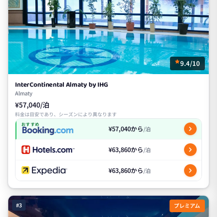
9.4/10
InterContinental Almaty by IHG
Almaty
¥57,040/泊
料金は目安であり、シーズンにより異なります
おすすめ
¥57,040から
/泊
¥63,860から
/泊
¥63,860から
/泊
#3
プレミアム