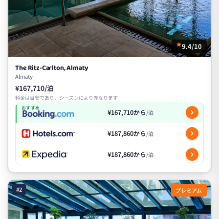
9.4/10
The Ritz-Carlton, Almaty
Almaty
¥167,710/泊
料金は目安であり、シーズンにより異なります
おすすめ
¥167,710から
/泊
¥187,860から
/泊
¥187,860から
/泊
#2
プレミアム