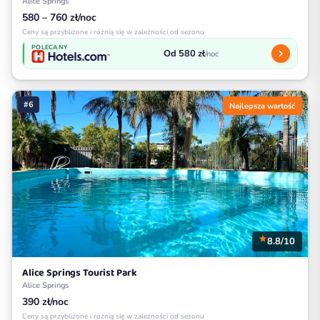
Alice Springs
580 – 760 zł/noc
Ceny są przybliżone i różnią się w zależności od sezonu
POLECANY
Od 580 zł
/noc
#6
Najlepsza wartość
8.8/10
Alice Springs Tourist Park
Alice Springs
390 zł/noc
Ceny są przybliżone i różnią się w zależności od sezonu