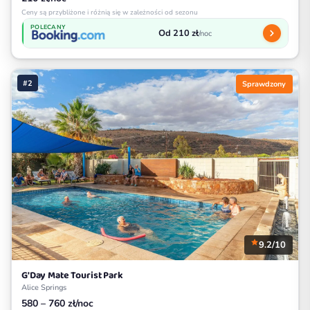
Ceny są przybliżone i różnią się w zależności od sezonu
POLECANY
Od 210 zł
/noc
#2
Sprawdzony
9.2/10
G'Day Mate Tourist Park
Alice Springs
580 – 760 zł/noc