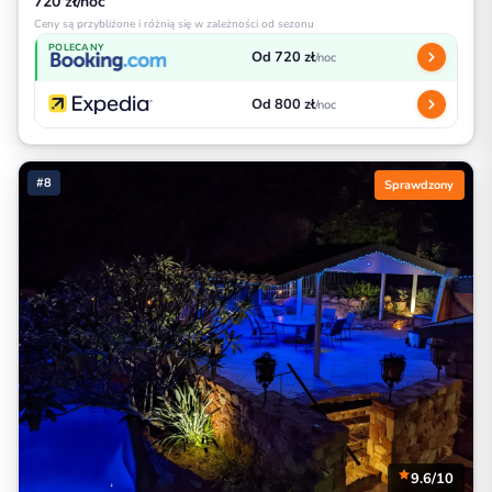
720 zł/noc
Ceny są przybliżone i różnią się w zależności od sezonu
POLECANY
Od 720 zł
/noc
Od 800 zł
/noc
#8
Sprawdzony
9.6/10