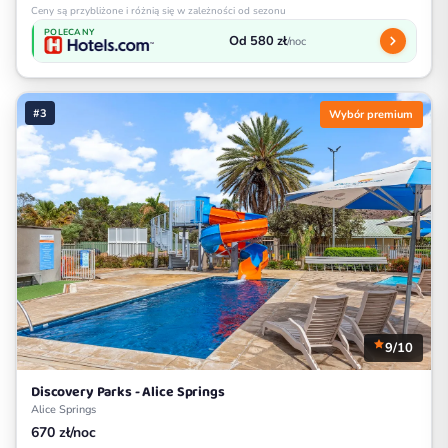
Ceny są przybliżone i różnią się w zależności od sezonu
POLECANY
Od 580 zł
/noc
#3
Wybór premium
9/10
Discovery Parks - Alice Springs
Alice Springs
670 zł/noc