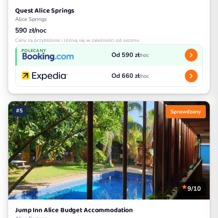
Quest Alice Springs
Alice Springs
590 zł/noc
Ceny są przybliżone i różnią się w zależności od sezonu
POLECANY
Od 590 zł
/noc
Od 660 zł
/noc
#5
Sprawdzony
9/10
Jump Inn Alice Budget Accommodation