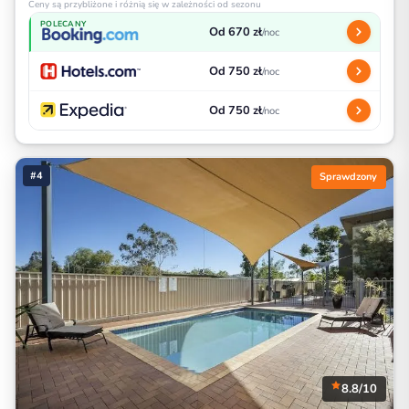
Ceny są przybliżone i różnią się w zależności od sezonu
POLECANY
Od 670 zł
/noc
Od 750 zł
/noc
Od 750 zł
/noc
#4
Sprawdzony
8.8/10