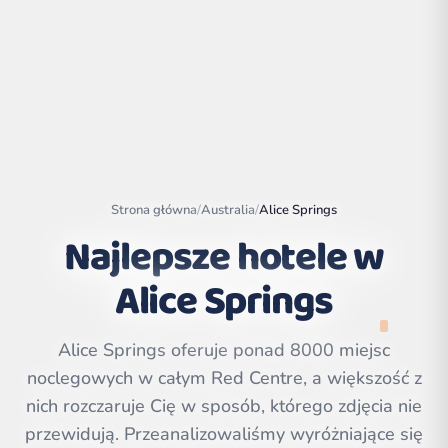
Strona główna
/
Australia
/
Alice Springs
Najlepsze hotele w
Alice Springs
Leaflet
|
©
OpenStreetMap
contributors | ©
Alice Springs oferuje ponad 8000 miejsc
CARTO
noclegowych w całym Red Centre, a większość z
nich rozczaruje Cię w sposób, którego zdjęcia nie
przewidują. Przeanalizowaliśmy wyróżniające się