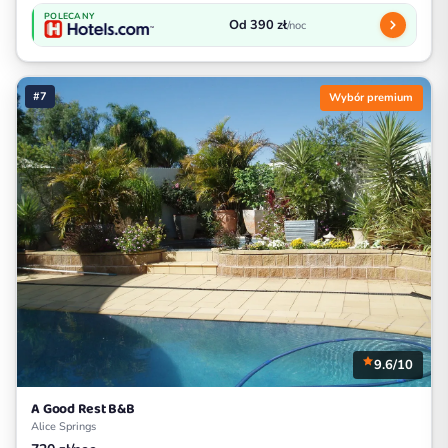
POLECANY
Od 390 zł
/noc
#7
Wybór premium
9.6/10
A Good Rest B&B
Alice Springs