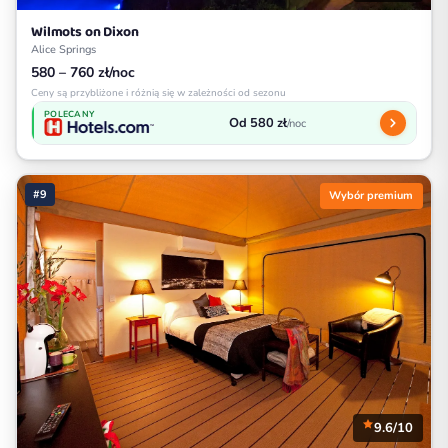
Wilmots on Dixon
Alice Springs
580 – 760 zł/noc
Ceny są przybliżone i różnią się w zależności od sezonu
POLECANY
Od 580 zł
/noc
#9
Wybór premium
9.6/10