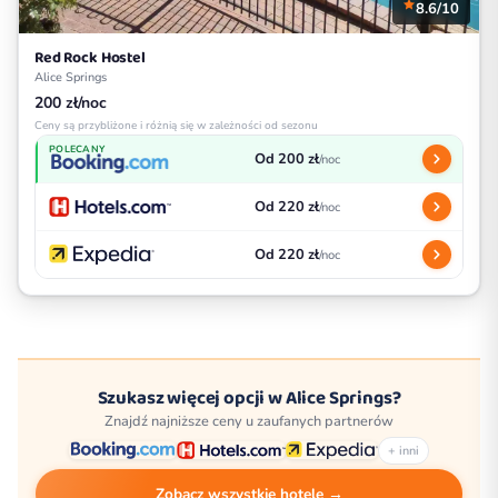
8.6/10
Red Rock Hostel
Alice Springs
200 zł/noc
Ceny są przybliżone i różnią się w zależności od sezonu
POLECANY
Od 200 zł
/noc
Od 220 zł
/noc
Od 220 zł
/noc
Szukasz więcej opcji w Alice Springs?
Znajdź najniższe ceny u zaufanych partnerów
+ inni
Zobacz wszystkie hotele →