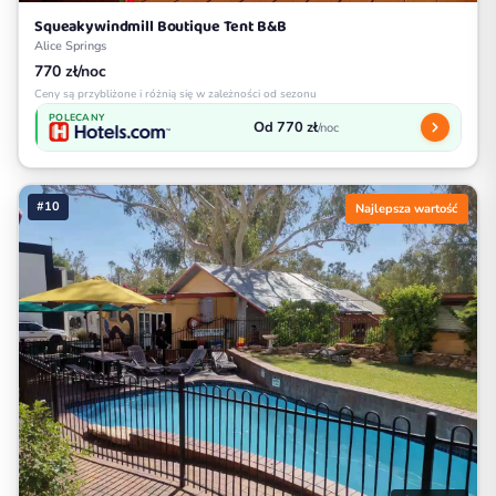
Squeakywindmill Boutique Tent B&B
Alice Springs
770 zł/noc
Ceny są przybliżone i różnią się w zależności od sezonu
POLECANY
Od 770 zł
/noc
#10
Najlepsza wartość