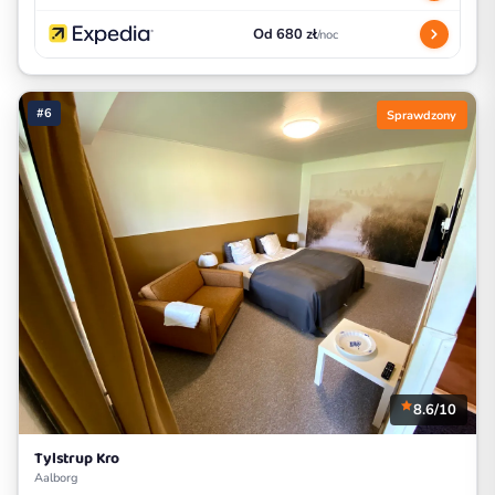
Od 680 zł
/noc
#6
Sprawdzony
8.6/10
Tylstrup Kro
Aalborg