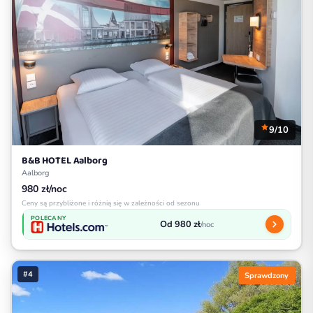
9/10
B&B HOTEL Aalborg
Aalborg
980 zł/noc
Ceny są przybliżone i różnią się w zależności od sezonu
POLECANY
Od 980 zł
/noc
#4
Sprawdzony