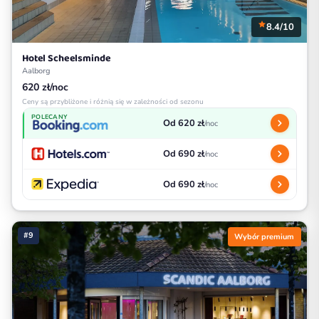
8.4/10
Hotel Scheelsminde
Aalborg
620 zł/noc
Ceny są przybliżone i różnią się w zależności od sezonu
POLECANY
Od 620 zł
/noc
Od 690 zł
/noc
Od 690 zł
/noc
#9
Wybór premium