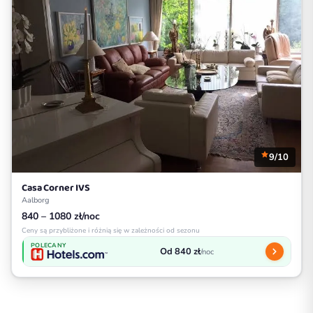
9/10
Casa Corner IVS
Aalborg
840 – 1080 zł/noc
Ceny są przybliżone i różnią się w zależności od sezonu
POLECANY
Od 840 zł
/noc