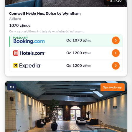
8.4/10
Comwell Hvide Hus, Dolce by Wyndham
Aalborg
1070 zł/noc
Ceny są przybliżone i różnią się w zależności od sezonu
POLECANY
Od 1070 zł
/noc
Od 1200 zł
/noc
Od 1200 zł
/noc
#8
Sprawdzony