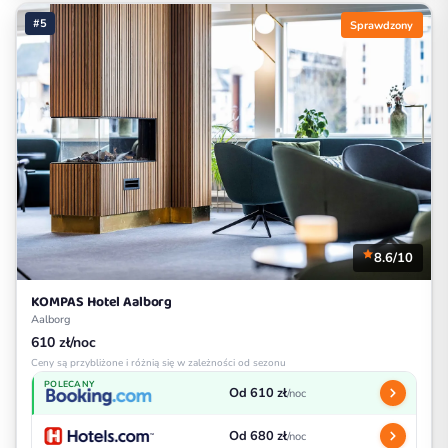
#5
Sprawdzony
8.6/10
KOMPAS Hotel Aalborg
Aalborg
610 zł/noc
Ceny są przybliżone i różnią się w zależności od sezonu
POLECANY
Od 610 zł
/noc
Od 680 zł
/noc