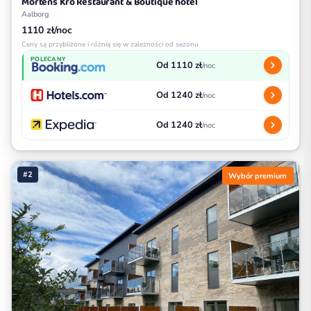
Mortens Kro Restaurant & Boutique hotel
Aalborg
1110 zł/noc
Ceny są przybliżone i różnią się w zależności od sezonu
POLECANY
Od 1110 zł
/noc
Od 1240 zł
/noc
Od 1240 zł
/noc
#2
Wybór premium