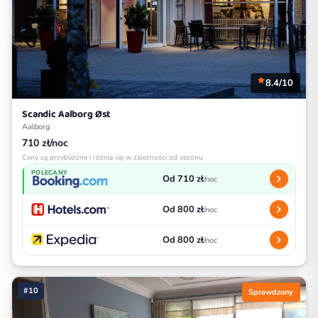
8.4/10
Scandic Aalborg Øst
Aalborg
710 zł/noc
Ceny są przybliżone i różnią się w zależności od sezonu
POLECANY
Od 710 zł
/noc
Od 800 zł
/noc
Od 800 zł
/noc
#10
Sprawdzony