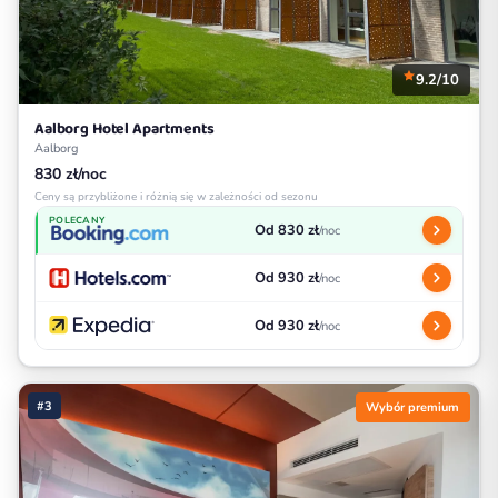
9.2/10
Aalborg Hotel Apartments
Aalborg
830 zł/noc
Ceny są przybliżone i różnią się w zależności od sezonu
POLECANY
Od 830 zł
/noc
Od 930 zł
/noc
Od 930 zł
/noc
#3
Wybór premium