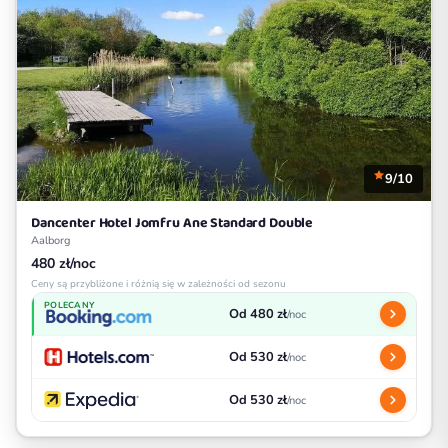
9/10
Dancenter Hotel Jomfru Ane Standard Double
Aalborg
480 zł/noc
Ceny są przybliżone i różnią się w zależności od sezonu
POLECANY
Od 480 zł
/noc
Od 530 zł
/noc
Od 530 zł
/noc