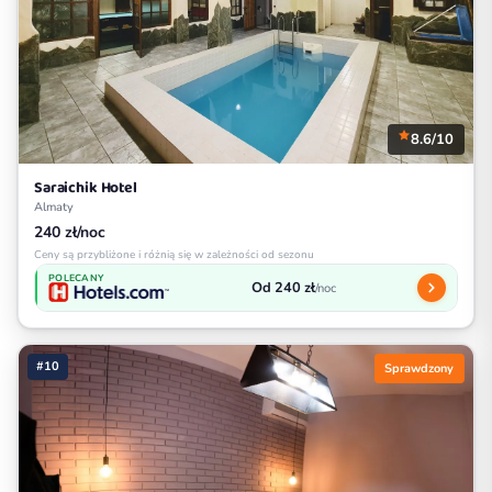
8.6/10
Saraichik Hotel
Almaty
240 zł/noc
Ceny są przybliżone i różnią się w zależności od sezonu
POLECANY
Od 240 zł
/noc
#10
Sprawdzony