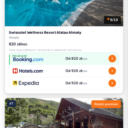
9/10
Swissotel Wellness Resort Alatau Almaty
Almaty
820 zł/noc
Ceny są przybliżone i różnią się w zależności od sezonu
POLECANY
Od 820 zł
/noc
Od 920 zł
/noc
Od 920 zł
/noc
#7
Wybór premium