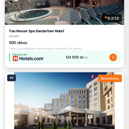
9.2/10
Tau House Spa Dastarhan Hotel
Almaty
500 zł/noc
Ceny są przybliżone i różnią się w zależności od sezonu
POLECANY
Od 500 zł
/noc
#8
Sprawdzony