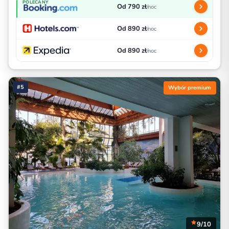
POLECANY
Od 790 zł
/noc
Od 890 zł
/noc
Od 890 zł
/noc
#5
Wybór premium
9/10