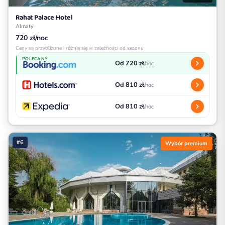
Rahat Palace Hotel
Almaty
720 zł/noc
Ceny są przybliżone i różnią się w zależności od sezonu
POLECANY
Od 720 zł
/noc
Od 810 zł
/noc
Od 810 zł
/noc
#6
Wybór premium