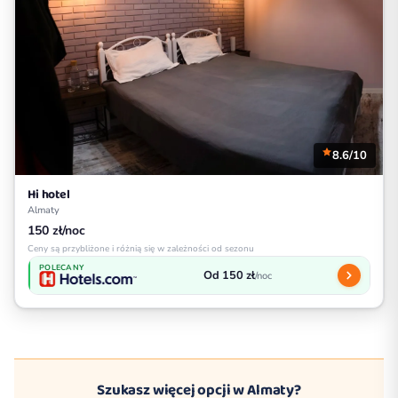
8.6/10
Hi hotel
Almaty
150 zł/noc
Ceny są przybliżone i różnią się w zależności od sezonu
POLECANY
Od 150 zł
/noc
Szukasz więcej opcji w Almaty?