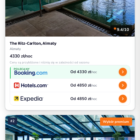
9.4/10
The Ritz-Carlton, Almaty
Almaty
4330 zł/noc
Ceny są przybliżone i różnią się w zależności od sezonu
POLECANY
Od 4330 zł
/noc
Od 4850 zł
/noc
Od 4850 zł
/noc
#2
Wybór premium