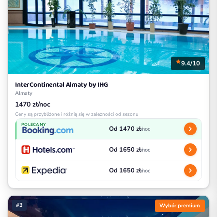
9.4/10
InterContinental Almaty by IHG
Almaty
1470 zł/noc
Ceny są przybliżone i różnią się w zależności od sezonu
POLECANY
Od 1470 zł
/noc
Od 1650 zł
/noc
Od 1650 zł
/noc
#3
Wybór premium