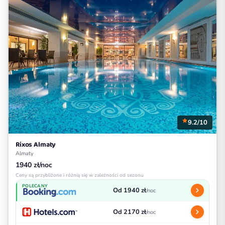
9.2/10
Rixos Almaty
Almaty
1940 zł/noc
Ceny są przybliżone i różnią się w zależności od sezonu
POLECANY
Od 1940 zł
/noc
Od 2170 zł
/noc