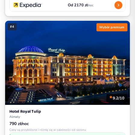
Od 2170 zł
/noc
#4
Wybór premium
9.2/10
Hotel Royal Tulip
Almaty
790 zł/noc
Ceny są przybliżone i różnią się w zależności od sezonu