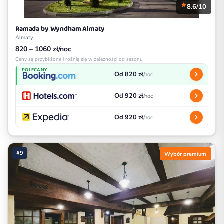
8.6/10
Ramada by Wyndham Almaty
Almaty
820 – 1060 zł/noc
Ceny są przybliżone i różnią się w zależności od sezonu
POLECANY
Od 820 zł
/noc
Od 920 zł
/noc
Od 920 zł
/noc
#9
Wybór premium