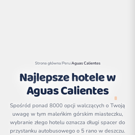
Strona główna
/
Peru
/
Aguas Calientes
Najlepsze hotele w
Aguas Calientes
Leaflet
|
©
OpenStreetMap
contributors | ©
Spośród ponad 8000 opcji walczących o Twoją
CARTO
uwagę w tym maleńkim górskim miasteczku,
wybranie złego hotelu oznacza długi spacer do
przystanku autobusowego o 5 rano w deszczu.