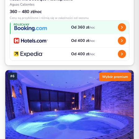
Aguas Calientes
360 – 480 zł/noc
Ceny są przybliżone i różnią się w zależności od sezonu
POLECANY
Od 360 zł
/noc
Od 400 zł
/noc
Od 400 zł
/noc
#6
Wybór premium