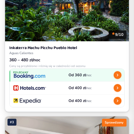
9/10
Inkaterra Machu Picchu Pueblo Hotel
Aguas Calientes
360 – 480 zł/noc
Ceny są przybliżone i różnią się w zależności od sezonu
POLECANY
Od 360 zł
/noc
Od 400 zł
/noc
Od 400 zł
/noc
#3
Sprawdzony