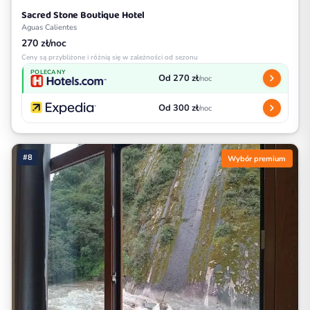
Sacred Stone Boutique Hotel
Aguas Calientes
270 zł/noc
Ceny są przybliżone i różnią się w zależności od sezonu
POLECANY
Od 270 zł
/noc
Od 300 zł
/noc
#8
Wybór premium