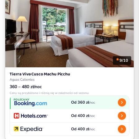
9/10
Tierra Viva Cusco Machu Picchu
Aguas Calientes
360 – 480 zł/noc
Ceny są przybliżone i różnią się w zależności od sezonu
POLECANY
Od 360 zł
/noc
Od 400 zł
/noc
Od 400 zł
/noc