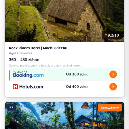
9.2/10
Rock Rivers Hotel | Machu Picchu
Aguas Calientes
360 – 480 zł/noc
Ceny są przybliżone i różnią się w zależności od sezonu
POLECANY
Od 360 zł
/noc
Od 400 zł
/noc
#2
Sprawdzony