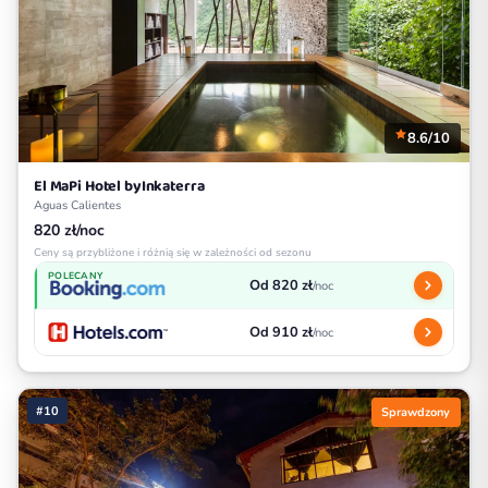
8.6/10
El MaPi Hotel byInkaterra
Aguas Calientes
820 zł/noc
Ceny są przybliżone i różnią się w zależności od sezonu
POLECANY
Od 820 zł
/noc
Od 910 zł
/noc
#10
Sprawdzony