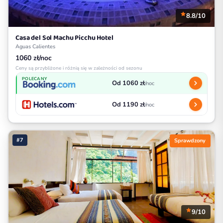
8.8/10
Casa del Sol Machu Picchu Hotel
Aguas Calientes
1060 zł/noc
Ceny są przybliżone i różnią się w zależności od sezonu
POLECANY
Od 1060 zł
/noc
Od 1190 zł
/noc
#7
Sprawdzony
9/10