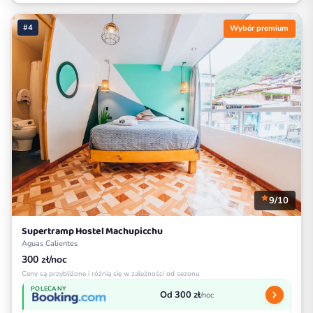
#4
Wybór premium
9/10
Supertramp Hostel Machupicchu
Aguas Calientes
300 zł/noc
Ceny są przybliżone i różnią się w zależności od sezonu
POLECANY
Od 300 zł
/noc