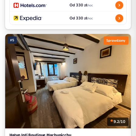
Od 330 zł
/noc
Od 330 zł
/noc
#5
Sprawdzony
9.2/10
Hatun Inti Boutique Machupicchu