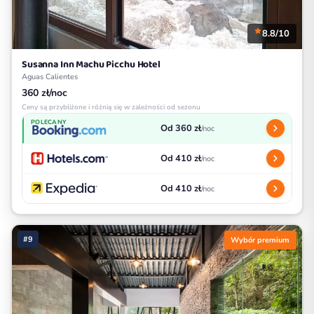
8.8/10
Susanna Inn Machu Picchu Hotel
Aguas Calientes
360 zł/noc
Ceny są przybliżone i różnią się w zależności od sezonu
POLECANY
Od 360 zł
/noc
Od 410 zł
/noc
Od 410 zł
/noc
#9
Wybór premium