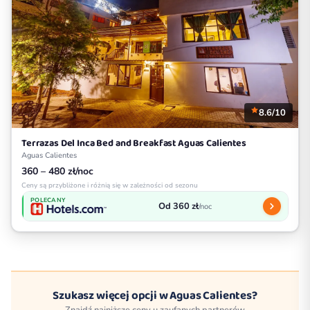
8.6/10
Terrazas Del Inca Bed and Breakfast Aguas Calientes
Aguas Calientes
360 – 480 zł/noc
Ceny są przybliżone i różnią się w zależności od sezonu
POLECANY
Od 360 zł
/noc
Szukasz więcej opcji w Aguas Calientes?