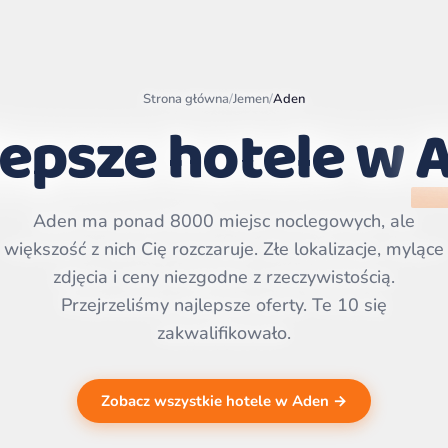
Strona główna
/
Jemen
/
Aden
lepsze hotele w
Leaflet
|
©
OpenStreetMap
contributors | ©
Aden ma ponad 8000 miejsc noclegowych, ale
CARTO
większość z nich Cię rozczaruje. Złe lokalizacje, mylące
zdjęcia i ceny niezgodne z rzeczywistością.
Przejrzeliśmy najlepsze oferty. Te 10 się
zakwalifikowało.
Zobacz wszystkie hotele w Aden →