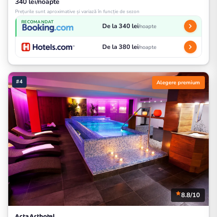
340 lei/noapte
Prețurile sunt aproximative și variază în funcție de sezon
RECOMANDAT
De la 340 lei
/noapte
De la 380 lei
/noapte
#4
Alegere premium
8.8/10
Acta Arthotel