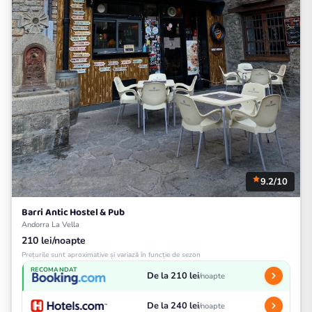
9.2/10
Barri Antic Hostel & Pub
Andorra La Vella
210 lei/noapte
Prețurile sunt aproximative și variază în funcție de sezon
RECOMANDAT
De la 210 lei
/noapte
De la 240 lei
/noapte