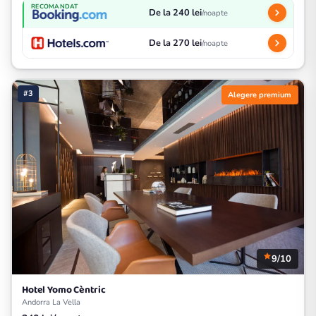
RECOMANDAT
De la 240 lei
/noapte
De la 270 lei
/noapte
#3
Alegere premium
9/10
Hotel Yomo Cèntric
Andorra La Vella