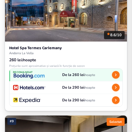
8.6/10
Hotel Spa Termes Carlemany
Andorra La Vella
260 lei/noapte
Prețurile sunt aproximative și variază în funcție de sezon
RECOMANDAT
De la 260 lei
/noapte
De la 290 lei
/noapte
De la 290 lei
/noapte
#9
Selectat