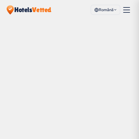
Hotels
Vetted
Română