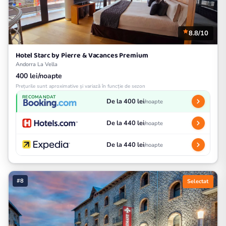
8.8/10
Hotel Starc by Pierre & Vacances Premium
Andorra La Vella
400 lei/noapte
Prețurile sunt aproximative și variază în funcție de sezon
RECOMANDAT
De la 400 lei
/noapte
De la 440 lei
/noapte
De la 440 lei
/noapte
#8
Selectat