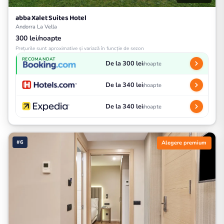
abba Xalet Suites Hotel
Andorra La Vella
300 lei/noapte
Prețurile sunt aproximative și variază în funcție de sezon
RECOMANDAT
De la 300 lei
/noapte
De la 340 lei
/noapte
De la 340 lei
/noapte
#6
Alegere premium