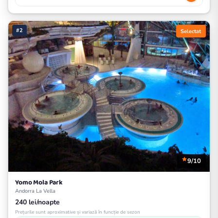
#2
Selectat
9/10
Yomo Mola Park
Andorra La Vella
240 lei/noapte
Prețurile sunt aproximative și variază în funcție de sezon