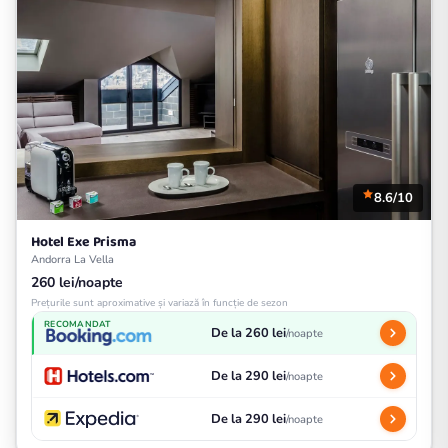
8.6/10
Hotel Exe Prisma
Andorra La Vella
260 lei/noapte
Prețurile sunt aproximative și variază în funcție de sezon
RECOMANDAT
De la 260 lei
/noapte
De la 290 lei
/noapte
De la 290 lei
/noapte