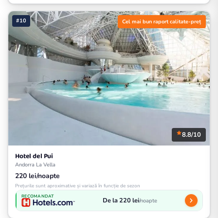
#10
Cel mai bun raport calitate-preț
8.8/10
Hotel del Pui
Andorra La Vella
220 lei/noapte
Prețurile sunt aproximative și variază în funcție de sezon
RECOMANDAT
De la 220 lei
/noapte