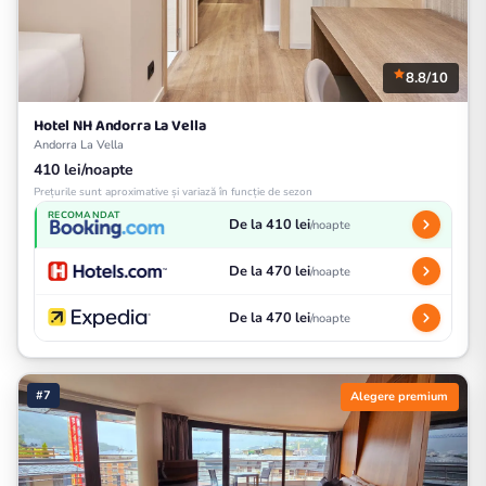
8.8/10
Hotel NH Andorra La Vella
Andorra La Vella
410 lei/noapte
Prețurile sunt aproximative și variază în funcție de sezon
RECOMANDAT
De la 410 lei
/noapte
De la 470 lei
/noapte
De la 470 lei
/noapte
#7
Alegere premium