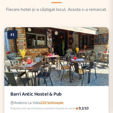
Fiecare hotel și-a câștigat locul. Acesta s-a remarcat.
#1
Barri Antic Hostel & Pub
Andorra La Vella
210 lei/noapte
9.2/10
Prețurile sunt aproximative și variază în funcție de sezon