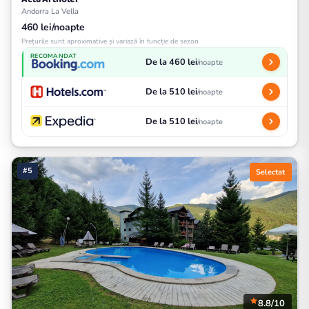
Andorra La Vella
460 lei/noapte
Prețurile sunt aproximative și variază în funcție de sezon
RECOMANDAT
De la 460 lei
/noapte
De la 510 lei
/noapte
De la 510 lei
/noapte
#5
Selectat
8.8/10