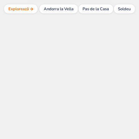
Explorează ✈️
Andorra la Vella
Pas de la Casa
Soldeu