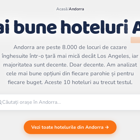
Acasă
/
Andorra
i bune hoteluri
Andorra are peste 8.000 de locuri de cazare
înghesuite într-o țară mai mică decât Los Angeles, iar
Leaflet
|
©
OpenStreetMap
majoritatea sunt decente. Doar decente. Am analizat
contributors | ©
CARTO
cele mai bune opțiuni din fiecare parohie și pentru
fiecare buget. Aceste 10 hoteluri au trecut testul.
Vezi toate hotelurile din Andorra →