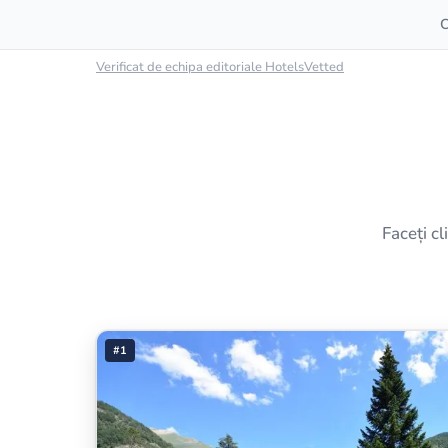
C
Verificat de echipa editoriale HotelsVetted
Faceți cl
#1