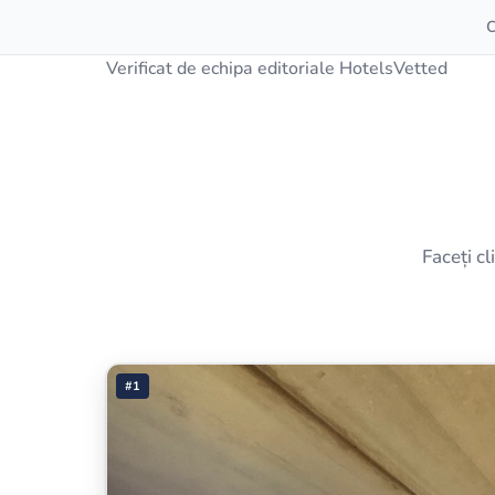
C
Verificat de echipa editoriale HotelsVetted
Faceți cl
#1