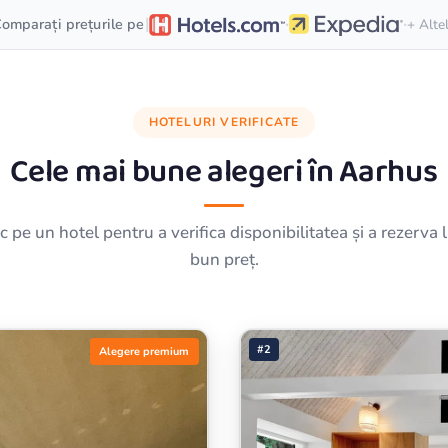
·
·
|
omparați prețurile pe
+ Alte
HOTELURI VERIFICATE
Cele mai bune alegeri în
Aarhus
ic pe un hotel pentru a verifica disponibilitatea și a rezerva 
bun preț.
#2
Alegere premium