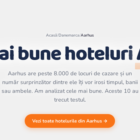
Acasă
/
Danemarca
/
Aarhus
ai bune hoteluri
Leaflet
|
©
OpenStreetMap
contributors | ©
CARTO
Aarhus are peste 8.000 de locuri de cazare și un
număr surprinzător dintre ele îți vor irosi timpul, banii
sau ambele. Am analizat cele mai bune. Aceste 10 au
trecut testul.
Vezi toate hotelurile din Aarhus →