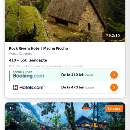
9.2/10
Rock Rivers Hotel | Machu Picchu
Aguas Calientes
410 – 550 lei/noapte
Prețurile sunt aproximative și variază în funcție de sezon
RECOMANDAT
De la 410 lei
/noapte
De la 470 lei
/noapte
#2
Selectat