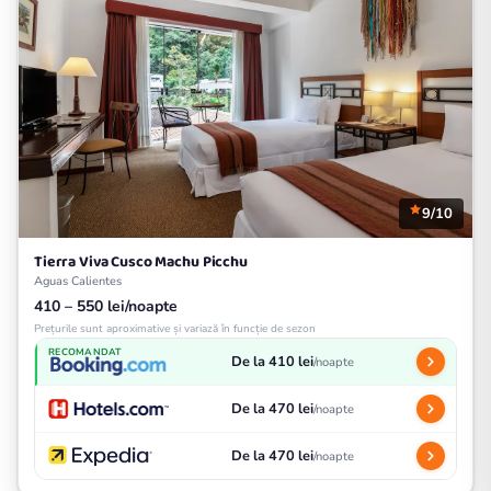
9/10
Tierra Viva Cusco Machu Picchu
Aguas Calientes
410 – 550 lei/noapte
Prețurile sunt aproximative și variază în funcție de sezon
RECOMANDAT
De la 410 lei
/noapte
De la 470 lei
/noapte
De la 470 lei
/noapte