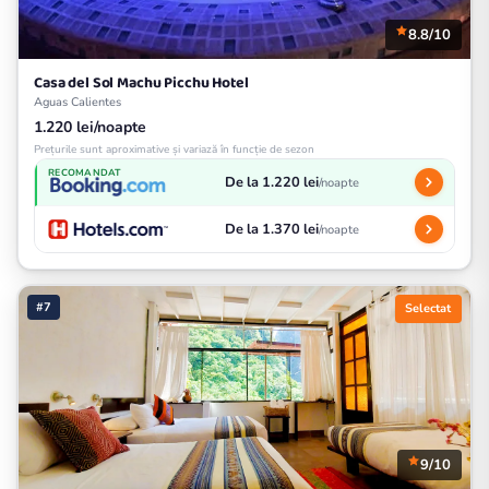
8.8/10
Casa del Sol Machu Picchu Hotel
Aguas Calientes
1.220 lei/noapte
Prețurile sunt aproximative și variază în funcție de sezon
RECOMANDAT
De la 1.220 lei
/noapte
De la 1.370 lei
/noapte
#7
Selectat
9/10