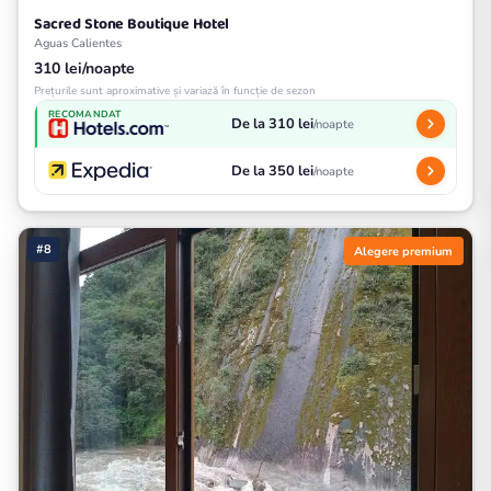
Sacred Stone Boutique Hotel
Aguas Calientes
310 lei/noapte
Prețurile sunt aproximative și variază în funcție de sezon
RECOMANDAT
De la 310 lei
/noapte
De la 350 lei
/noapte
#8
Alegere premium