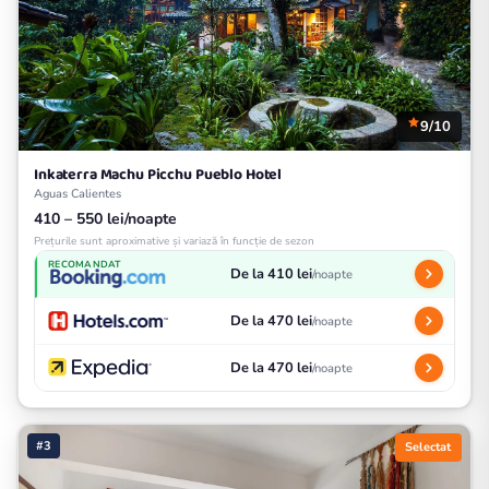
9/10
Inkaterra Machu Picchu Pueblo Hotel
Aguas Calientes
410 – 550 lei/noapte
Prețurile sunt aproximative și variază în funcție de sezon
RECOMANDAT
De la 410 lei
/noapte
De la 470 lei
/noapte
De la 470 lei
/noapte
#3
Selectat