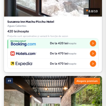
8.8/10
Susanna Inn Machu Picchu Hotel
Aguas Calientes
420 lei/noapte
Prețurile sunt aproximative și variază în funcție de sezon
RECOMANDAT
De la 420 lei
/noapte
De la 470 lei
/noapte
De la 470 lei
/noapte
#9
Alegere premium