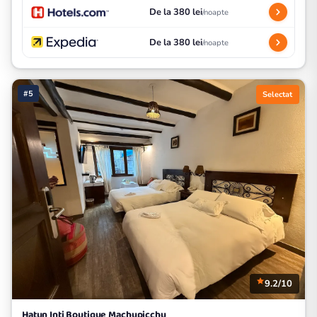
De la 380 lei
/noapte
De la 380 lei
/noapte
#5
Selectat
9.2/10
Hatun Inti Boutique Machupicchu