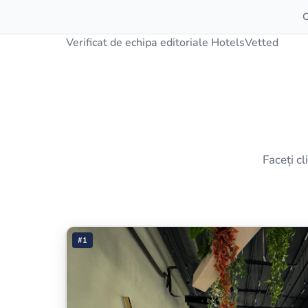
C
Verificat de echipa editoriale HotelsVetted
Faceți cl
#1