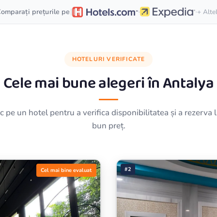
·
·
|
omparați prețurile pe
+ Alte
HOTELURI VERIFICATE
Cele mai bune alegeri în
Antalya
ic pe un hotel pentru a verifica disponibilitatea și a rezerva 
bun preț.
#2
Cel mai bine evaluat