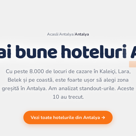
Acasă
/
Antalya
/
Antalya
ai bune hoteluri
Leaflet
|
©
OpenStreetMap
contributors | ©
CARTO
Cu peste 8.000 de locuri de cazare în Kaleiçi, Lara,
Belek și pe coastă, este foarte ușor să alegi zona
greșită în Antalya. Am analizat standout-urile. Aceste
10 au trecut.
Vezi toate hotelurile din Antalya →