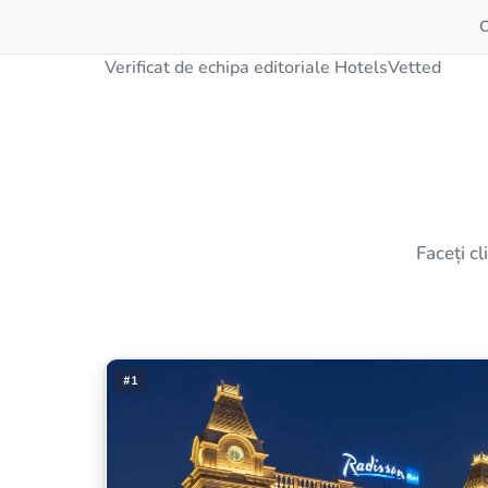
C
Verificat de echipa editoriale HotelsVetted
Faceți cl
#1