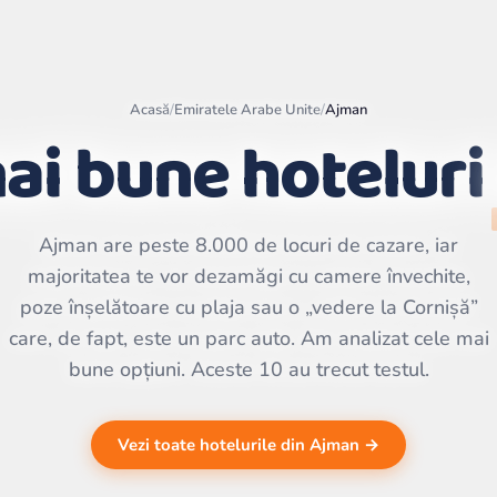
Acasă
/
Emiratele Arabe Unite
/
Ajman
ai bune hoteluri
Leaflet
|
©
OpenStreetMap
contributors | ©
Ajman are peste 8.000 de locuri de cazare, iar
CARTO
majoritatea te vor dezamăgi cu camere învechite,
poze înșelătoare cu plaja sau o „vedere la Cornișă”
care, de fapt, este un parc auto. Am analizat cele mai
bune opțiuni. Aceste 10 au trecut testul.
Vezi toate hotelurile din Ajman →