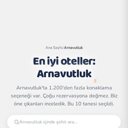
Ana Sayfa
/
Arnavutluk
En iyi oteller:
Arnavutluk
Arnavutluk'ta 1.200'den fazla konaklama
Leaflet
|
©
seçeneği var. Çoğu rezervasyona değmez. Biz
OpenStreetMap
contributors | ©
CARTO
öne çıkanları inceledik. Bu 10 tanesi seçildi.