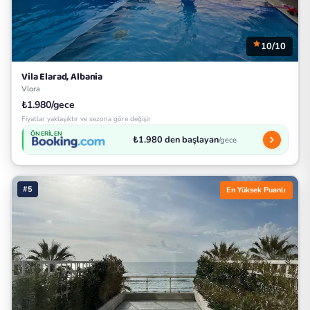
10/10
Vila Elarad, Albania
Vlora
₺1.980/gece
Fiyatlar yaklaşıktır ve sezona göre değişir
ÖNERILEN
₺1.980 den başlayan
/gece
#5
En Yüksek Puanlı