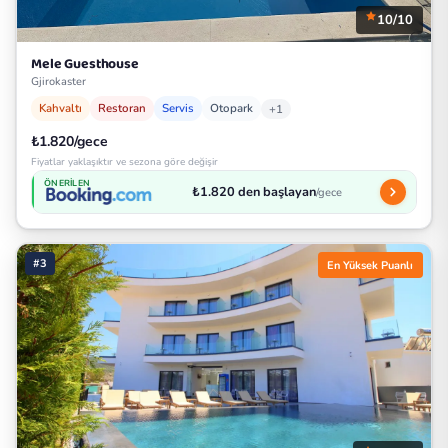
10/10
Mele Guesthouse
Gjirokaster
Kahvaltı
Restoran
Servis
Otopark
+1
₺1.820/gece
Fiyatlar yaklaşıktır ve sezona göre değişir
ÖNERILEN
₺1.820 den başlayan
/gece
#3
En Yüksek Puanlı