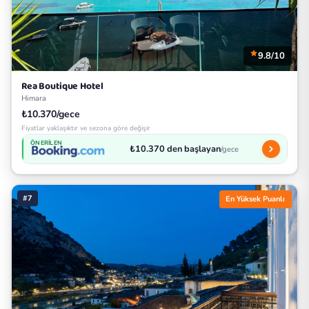
9.8/10
Rea Boutique Hotel
Himara
₺10.370/gece
Fiyatlar yaklaşıktır ve sezona göre değişir
ÖNERILEN
₺10.370 den başlayan
/gece
#7
En Yüksek Puanlı