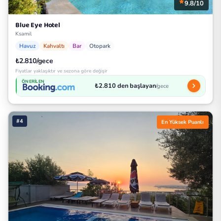
9.8/10
Blue Eye Hotel
Ksamil
Havuz
Kahvaltı
Bar
Otopark
₺2.810/gece
Fiyatlar yaklaşıktır ve sezona göre değişir
ÖNERILEN
₺2.810 den başlayan
/gece
#4
En Yüksek Puanlı