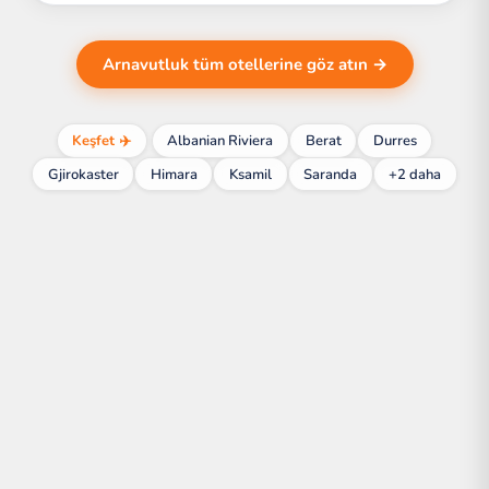
Arnavutluk tüm otellerine göz atın →
Keşfet ✈️
Albanian Riviera
Berat
Durres
Gjirokaster
Himara
Ksamil
Saranda
+2 daha