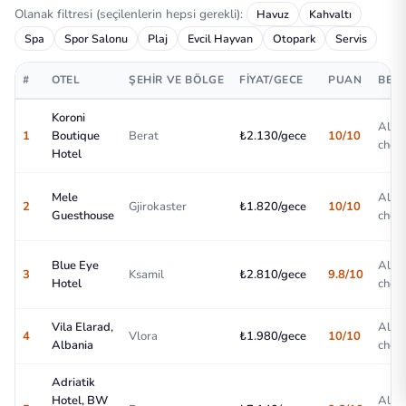
Olanak filtresi (seçilenlerin hepsi gerekli):
Havuz
Kahvaltı
Spa
Spor Salonu
Plaj
Evcil Hayvan
Otopark
Servis
#
OTEL
ŞEHIR VE BÖLGE
FIYAT/GECE
PUAN
BEST
Koroni
All-
1
Boutique
Berat
₺2.130/gece
10/10
choic
Hotel
Mele
All-
2
Gjirokaster
₺1.820/gece
10/10
Guesthouse
choic
Blue Eye
All-
3
Ksamil
₺2.810/gece
9.8/10
Hotel
choic
Vila Elarad,
All-
4
Vlora
₺1.980/gece
10/10
Albania
choic
Adriatik
Hotel, BW
All-