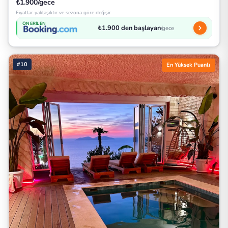
₺1.900/gece
Fiyatlar yaklaşıktır ve sezona göre değişir
ÖNERILEN
₺1.900 den başlayan
/gece
#10
En Yüksek Puanlı