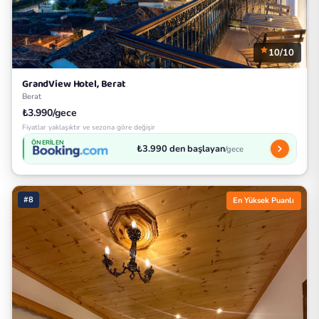
10/10
GrandView Hotel, Berat
Berat
₺3.990/gece
Fiyatlar yaklaşıktır ve sezona göre değişir
ÖNERILEN
₺3.990 den başlayan
/gece
#8
En Yüksek Puanlı