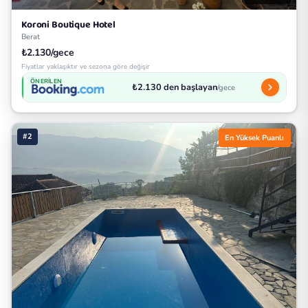
Koroni Boutique Hotel
Berat
₺2.130/gece
Fiyatlar yaklaşıktır ve sezona göre değişir
ÖNERILEN
₺2.130 den başlayan
/gece
#2
En Yüksek Puanlı