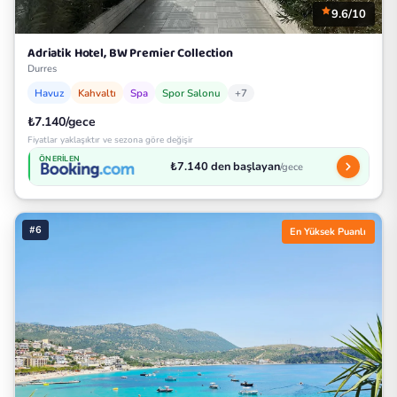
9.6/10
Adriatik Hotel, BW Premier Collection
Durres
Havuz
Kahvaltı
Spa
Spor Salonu
+7
₺7.140/gece
Fiyatlar yaklaşıktır ve sezona göre değişir
ÖNERILEN
₺7.140 den başlayan
/gece
#6
En Yüksek Puanlı