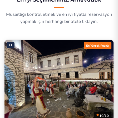
Müsaitliği kontrol etmek ve en iyi fiyatla rezervasyon
yapmak için herhangi bir otele tıklayın.
#1
En Yüksek Puanlı
10/10