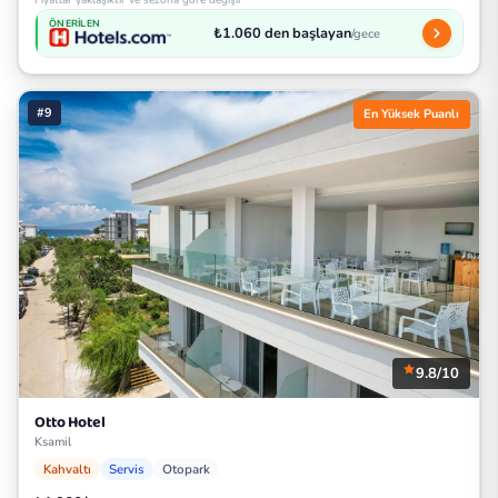
ÖNERILEN
₺1.060 den başlayan
/gece
#9
En Yüksek Puanlı
9.8/10
Otto Hotel
Ksamil
Kahvaltı
Servis
Otopark