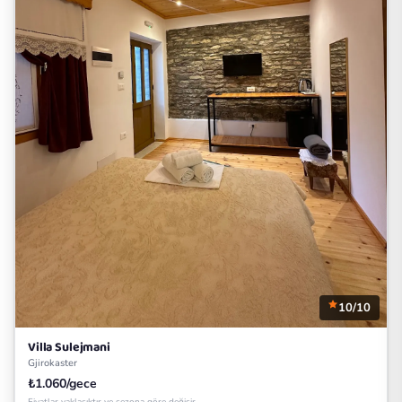
10/10
Villa Sulejmani
Gjirokaster
₺1.060/gece
Fiyatlar yaklaşıktır ve sezona göre değişir