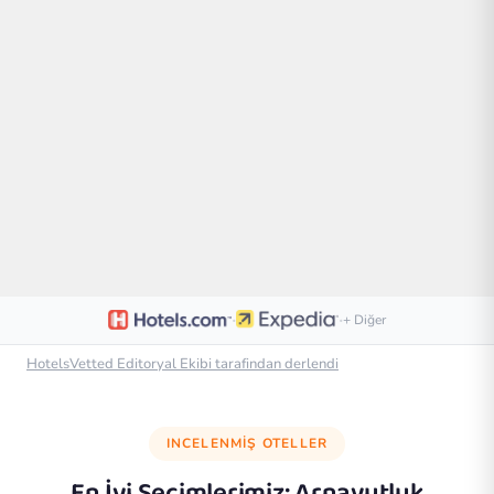
·
·
+ Diğer
HotelsVetted Editoryal Ekibi tarafindan derlendi
INCELENMIŞ OTELLER
En İyi Seçimlerimiz:
Arnavutluk