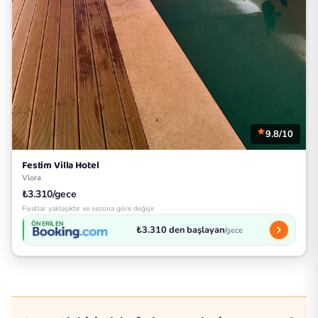
9.8/10
Festim Villa Hotel
Vlora
₺3.310/gece
Fiyatlar yaklaşıktır ve sezona göre değişir
ÖNERILEN
₺3.310 den başlayan
/gece