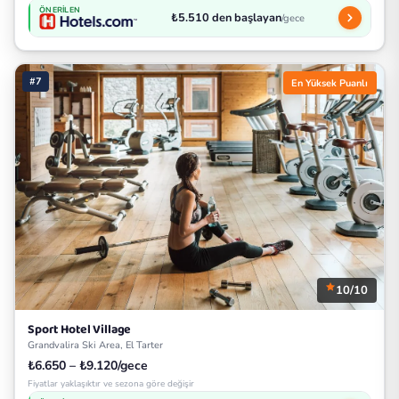
ÖNERILEN
₺5.510 den başlayan
/gece
#7
En Yüksek Puanlı
10/10
Sport Hotel Village
Grandvalira Ski Area, El Tarter
₺6.650 – ₺9.120/gece
Fiyatlar yaklaşıktır ve sezona göre değişir