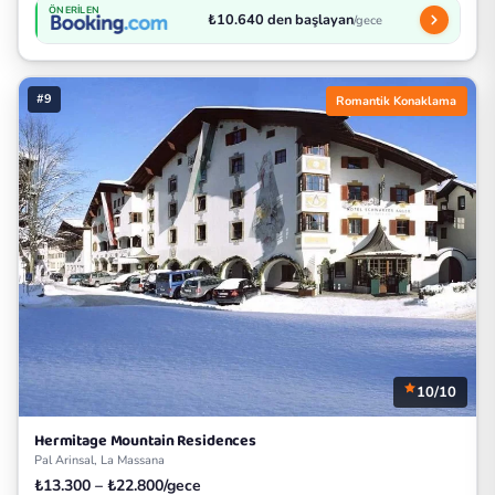
ÖNERILEN
₺10.640 den başlayan
/gece
#9
Romantik Konaklama
10/10
Hermitage Mountain Residences
Pal Arinsal, La Massana
₺13.300 – ₺22.800/gece