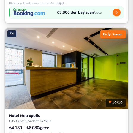
Fiyatlar yaklaşıktır ve sezona göre değişir
ÖNERILEN
₺3.800 den başlayan
/gece
#4
En İyi Konum
10/10
Hotel Metropolis
City Center, Andorra la Vella
₺4.180 – ₺6.080/gece