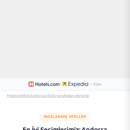
·
·
+ Diğer
HotelsVetted Editoryal Ekibi tarafindan derlendi
INCELENMIŞ OTELLER
En İyi Seçimlerimiz:
Andorra