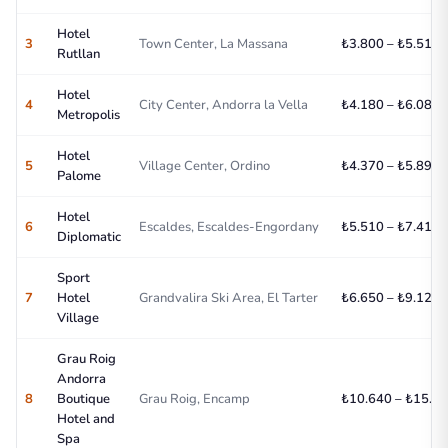
Hotel
3
Town Center, La Massana
₺3.800 – ₺5.510/
Rutllan
Hotel
4
City Center, Andorra la Vella
₺4.180 – ₺6.080/
Metropolis
Hotel
5
Village Center, Ordino
₺4.370 – ₺5.890/
Palome
Hotel
6
Escaldes, Escaldes-Engordany
₺5.510 – ₺7.410/
Diplomatic
Sport
7
Hotel
Grandvalira Ski Area, El Tarter
₺6.650 – ₺9.120/
Village
Grau Roig
Andorra
8
Boutique
Grau Roig, Encamp
₺10.640 – ₺15.96
Hotel and
Spa