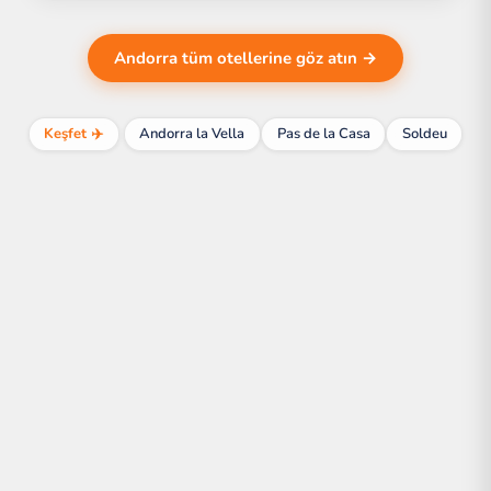
Andorra tüm otellerine göz atın →
Keşfet ✈️
Andorra la Vella
Pas de la Casa
Soldeu