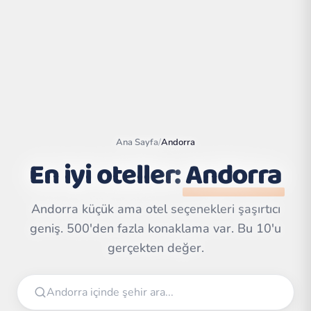
Ana Sayfa
/
Andorra
En iyi oteller:
Andorra
Andorra küçük ama otel seçenekleri şaşırtıcı
Leaflet
|
©
geniş. 500'den fazla konaklama var. Bu 10'u
OpenStreetMap
contributors | ©
gerçekten değer.
CARTO