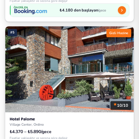
Fiyatlar yaklaşıktır ve sezona göre değişir
ÖNERILEN
₺4.180 den başlayan
/gece
#5
Gizli Hazine
10/10
Hotel Palome
Village Center, Ordino
₺4.370 – ₺5.890/gece
Fiyatlar yaklaşıktır ve sezona göre değişir