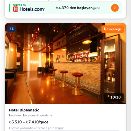
ÖNERILEN
₺4.370 den başlayan
/gece
#6
İş Seçeneği
10/10
Hotel Diplomatic
Escaldes, Escaldes-Engordany
₺5.510 – ₺7.410/gece
Fiyatlar yaklaşıktır ve sezona göre değişir