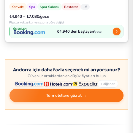
Kahvaltı
Spa
Spor Salonu
Restoran
+5
₺4.940 – ₺7.030/gece
Fiyatlar yaklaşıktır ve sezona göre değişir
ÖNERILEN
₺4.940 den başlayan
/gece
Andorra için daha fazla seçenek mi arıyorsunuz?
Güvenilir ortaklardan en düşük fiyatları bulun
+ diğerleri
Tüm otellere göz at →