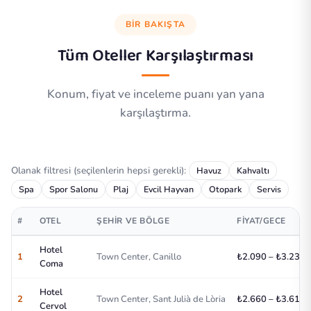
BIR BAKIŞTA
Tüm Oteller Karşılaştırması
Konum, fiyat ve inceleme puanı yan yana
karşılaştırma.
Olanak filtresi (seçilenlerin hepsi gerekli):
Havuz
Kahvaltı
Spa
Spor Salonu
Plaj
Evcil Hayvan
Otopark
Servis
#
OTEL
ŞEHIR VE BÖLGE
FIYAT/GECE
Hotel
1
Town Center, Canillo
₺2.090 – ₺3.230/
Coma
Hotel
2
Town Center, Sant Julià de Lòria
₺2.660 – ₺3.610/
Cervol