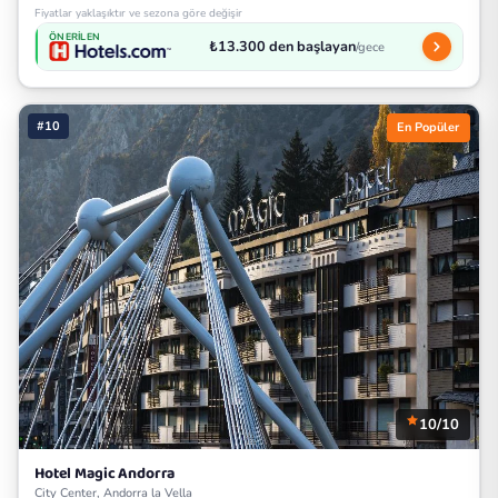
Fiyatlar yaklaşıktır ve sezona göre değişir
ÖNERILEN
₺13.300 den başlayan
/gece
#10
En Popüler
10/10
Hotel Magic Andorra
City Center, Andorra la Vella