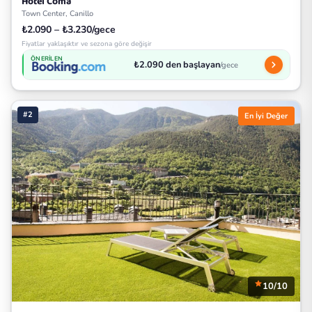
Hotel Coma
Town Center, Canillo
₺2.090 – ₺3.230/gece
Fiyatlar yaklaşıktır ve sezona göre değişir
ÖNERILEN
₺2.090 den başlayan
/gece
#2
En İyi Değer
10/10