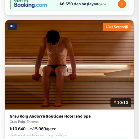
ÖNERILEN
₺6.650 den başlayan
/gece
#8
Lüks Seçeneği
10/10
Grau Roig Andorra Boutique Hotel and Spa
Grau Roig, Encamp
₺10.640 – ₺15.960/gece
Fiyatlar yaklaşıktır ve sezona göre değişir