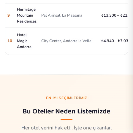
Hermitage
9
Mountain
Pal Arinsal, La Massana
₺13.300 – ₺22.80
Residences
Hotel
10
Magic
City Center, Andorra la Vella
₺4.940 – ₺7.030/
Andorra
EN İYI SEÇIMLERIMIZ
Bu Oteller Neden Listemizde
Her otel yerini hak etti. İşte öne çıkanlar.