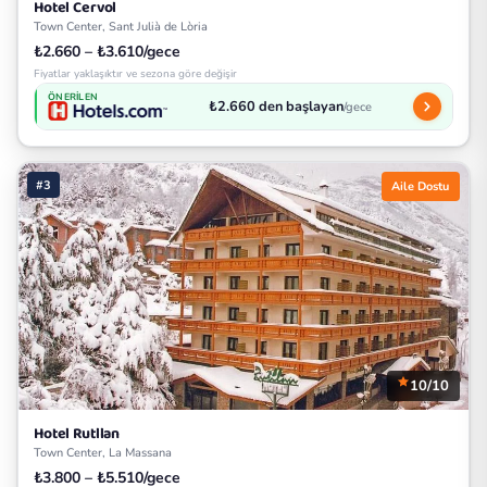
Hotel Cervol
Town Center, Sant Julià de Lòria
₺2.660 – ₺3.610/gece
Fiyatlar yaklaşıktır ve sezona göre değişir
ÖNERILEN
₺2.660 den başlayan
/gece
#3
Aile Dostu
10/10
Hotel Rutllan
Town Center, La Massana
₺3.800 – ₺5.510/gece