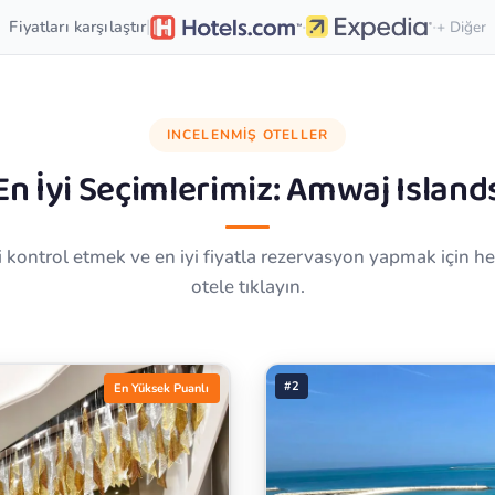
·
·
|
Fiyatları karşılaştır
+ Diğer
INCELENMIŞ OTELLER
En İyi Seçimlerimiz:
Amwaj Island
i kontrol etmek ve en iyi fiyatla rezervasyon yapmak için he
otele tıklayın.
#2
En Yüksek Puanlı