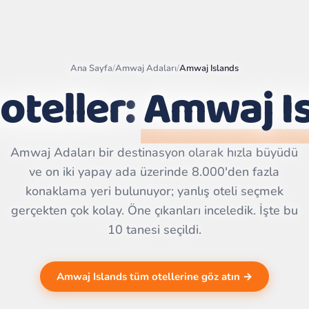
Ana Sayfa
/
Amwaj Adaları
/
Amwaj Islands
 oteller:
Amwaj I
Leaflet
|
©
OpenStreetMap
contributors | ©
Amwaj Adaları bir destinasyon olarak hızla büyüdü
CARTO
ve on iki yapay ada üzerinde 8.000'den fazla
konaklama yeri bulunuyor; yanlış oteli seçmek
gerçekten çok kolay. Öne çıkanları inceledik. İşte bu
10 tanesi seçildi.
Amwaj Islands tüm otellerine göz atın →