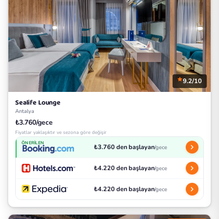
9.2/10
Sealife Lounge
Antalya
₺3.760/gece
Fiyatlar yaklaşıktır ve sezona göre değişir
ÖNERILEN
₺3.760 den başlayan
/gece
₺4.220 den başlayan
/gece
₺4.220 den başlayan
/gece