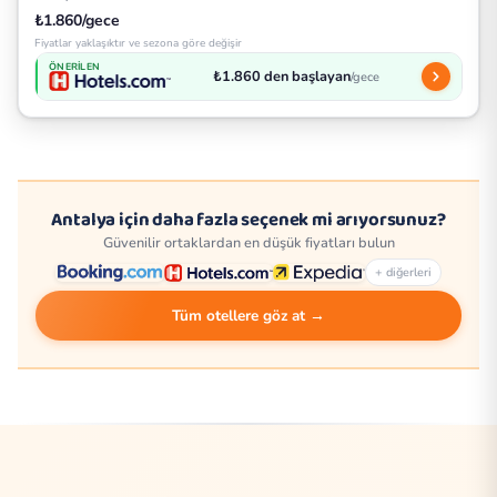
₺1.860/gece
Fiyatlar yaklaşıktır ve sezona göre değişir
ÖNERILEN
₺1.860 den başlayan
/gece
Antalya için daha fazla seçenek mi arıyorsunuz?
Güvenilir ortaklardan en düşük fiyatları bulun
+ diğerleri
Tüm otellere göz at →