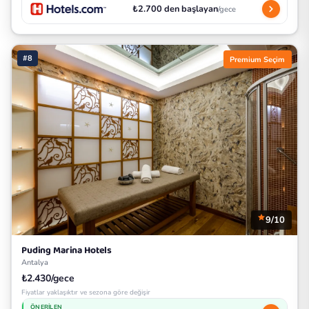
₺2.700 den başlayan
/gece
#8
Premium Seçim
9/10
Puding Marina Hotels
Antalya
₺2.430/gece
Fiyatlar yaklaşıktır ve sezona göre değişir
ÖNERILEN