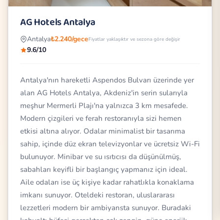
AG Hotels Antalya
Antalya
₺2.240/gece
Fiyatlar yaklaşıktır ve sezona göre değişir
9.6/10
Antalya'nın hareketli Aspendos Bulvarı üzerinde yer
alan AG Hotels Antalya, Akdeniz'in serin sularıyla
meşhur Mermerli Plajı'na yalnızca 3 km mesafede.
Modern çizgileri ve ferah restoranıyla sizi hemen
etkisi altına alıyor. Odalar minimalist bir tasarıma
sahip, içinde düz ekran televizyonlar ve ücretsiz Wi-Fi
bulunuyor. Minibar ve su ısıtıcısı da düşünülmüş,
sabahları keyifli bir başlangıç yapmanız için ideal.
Aile odaları ise üç kişiye kadar rahatlıkla konaklama
imkanı sunuyor. Oteldeki restoran, uluslararası
lezzetleri modern bir ambiyansta sunuyor. Buradaki