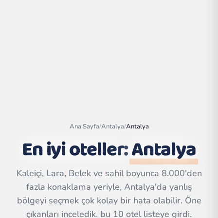
Ana Sayfa
/
Antalya
/
Antalya
En iyi oteller:
Antalya
Leaflet
|
©
OpenStreetMap
contributors | ©
Kaleiçi, Lara, Belek ve sahil boyunca 8.000'den
CARTO
fazla konaklama yeriyle, Antalya'da yanlış
bölgeyi seçmek çok kolay bir hata olabilir. Öne
çıkanları inceledik. bu 10 otel listeye girdi.