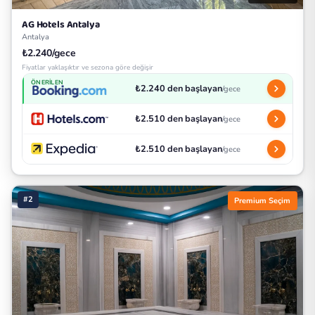
AG Hotels Antalya
Antalya
₺2.240/gece
Fiyatlar yaklaşıktır ve sezona göre değişir
ÖNERILEN
₺2.240 den başlayan
/gece
₺2.510 den başlayan
/gece
₺2.510 den başlayan
/gece
#2
Premium Seçim