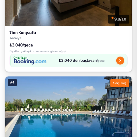
9.8/10
7inn Konyaaltı
Antalya
₺3.040/gece
Fiyatlar yaklaşıktır ve sezona göre değişir
ÖNERILEN
₺3.040 den başlayan
/gece
#4
Seçilmiş