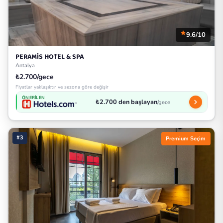
9.6/10
PERAMİS HOTEL & SPA
Antalya
₺2.700/gece
Fiyatlar yaklaşıktır ve sezona göre değişir
ÖNERILEN
₺2.700 den başlayan
/gece
#3
Premium Seçim