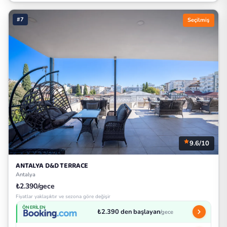
#7
Seçilmiş
9.6/10
ANTALYA D&D TERRACE
Antalya
₺2.390/gece
Fiyatlar yaklaşıktır ve sezona göre değişir
ÖNERILEN
₺2.390 den başlayan
/gece