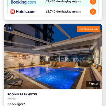
₺2.430 den başlayan
/gece
₺2.740 den başlayan
/gece
#9
Premium Seçim
9/10
RODİNN PARK HOTEL
Antalya
₺2.550/gece