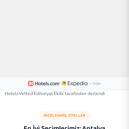
·
·
+ Diğer
HotelsVetted Editoryal Ekibi tarafindan derlendi
INCELENMIŞ OTELLER
En İyi Seçimlerimiz:
Antalya