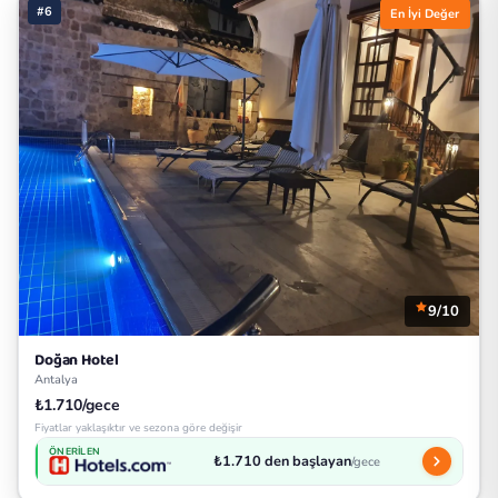
#6
En İyi Değer
9/10
Doğan Hotel
Antalya
₺1.710/gece
Fiyatlar yaklaşıktır ve sezona göre değişir
ÖNERILEN
₺1.710 den başlayan
/gece