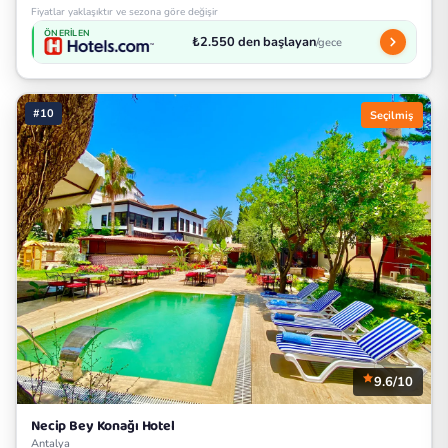
Fiyatlar yaklaşıktır ve sezona göre değişir
ÖNERILEN
₺2.550 den başlayan
/gece
#10
Seçilmiş
9.6/10
Necip Bey Konağı Hotel
Antalya