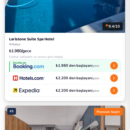
9.4/10
Laristone Suite Spa Hotel
Antalya
₺1.980/gece
Fiyatlar yaklaşıktır ve sezona göre değişir
ÖNERILEN
₺1.980 den başlayan
/gece
₺2.200 den başlayan
/gece
₺2.200 den başlayan
/gece
#5
Premium Seçim