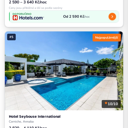
2 590 – 3 640 Kč/noc
Ceny jsou přibližné a liší se podle sezóny
DOPORUČENO
Od 2 590 Kč
/noc
#5
Nejpopulárnější
10/10
Hotel Seybouse International
Corniche, Annaba