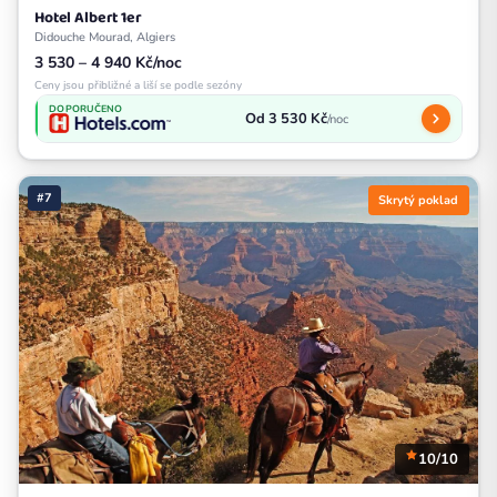
Hotel Albert 1er
Didouche Mourad, Algiers
3 530 – 4 940 Kč/noc
Ceny jsou přibližné a liší se podle sezóny
DOPORUČENO
Od 3 530 Kč
/noc
#7
Skrytý poklad
10/10