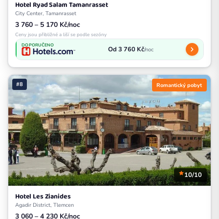
Hotel Ryad Salam Tamanrasset
City Center, Tamanrasset
3 760 – 5 170 Kč/noc
Ceny jsou přibližné a liší se podle sezóny
DOPORUČENO
Od 3 760 Kč
/noc
#8
Romantický pobyt
10/10
Hotel Les Zianides
Agadir District, Tlemcen
3 060 – 4 230 Kč/noc