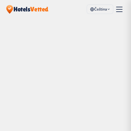
Hotels
Vetted
Čeština