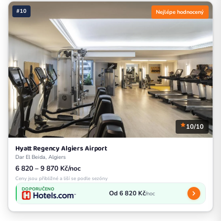
#10
Nejlépe hodnocený
10/10
Hyatt Regency Algiers Airport
Dar El Beida, Algiers
6 820 – 9 870 Kč/noc
Ceny jsou přibližné a liší se podle sezóny
DOPORUČENO
Od 6 820 Kč
/noc