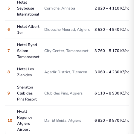
Hotel
5
Seybouse
Corniche, Annaba
2 820 – 4 110 Kč/noc
International
Hotel Albert
6
Didouche Mourad, Algiers
3 530 – 4 940 Kč/noc
1er
Hotel Ryad
7
Salam
City Center, Tamanrasset
3 760 – 5 170 Kč/noc
Tamanrasset
Hotel Les
8
Agadir District, Tlemcen
3 060 – 4 230 Kč/noc
Zianides
Sheraton
9
Club des
Club des Pins, Algiers
6 110 – 8 930 Kč/noc
Pins Resort
Hyatt
Regency
10
Dar El Beida, Algiers
6 820 – 9 870 Kč/noc
Algiers
Airport