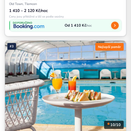
Old Town, Tlemcen
1 410 – 2 120 Kč/noc
Ceny jsou přibližné a liší se podle sezóny
DOPORUČENO
Od 1 410 Kč
/noc
#3
Nejlepší poměr
10/10