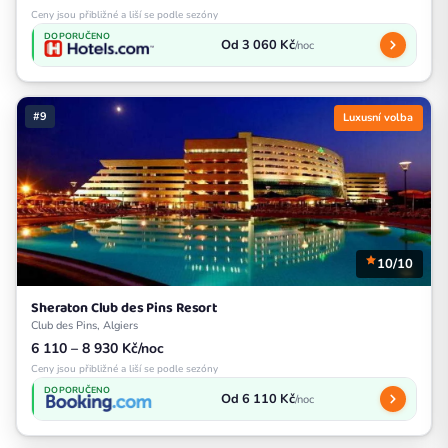
Ceny jsou přibližné a liší se podle sezóny
DOPORUČENO
Od 3 060 Kč
/noc
#9
Luxusní volba
10/10
Sheraton Club des Pins Resort
Club des Pins, Algiers
6 110 – 8 930 Kč/noc
Ceny jsou přibližné a liší se podle sezóny
DOPORUČENO
Od 6 110 Kč
/noc