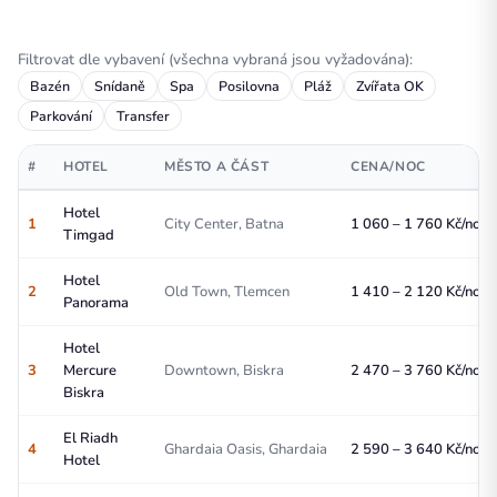
Filtrovat dle vybavení (všechna vybraná jsou vyžadována):
Bazén
Snídaně
Spa
Posilovna
Pláž
Zvířata OK
Parkování
Transfer
#
HOTEL
MĚSTO A ČÁST
CENA/NOC
Hotel
1
City Center, Batna
1 060 – 1 760 Kč/noc
Timgad
Hotel
2
Old Town, Tlemcen
1 410 – 2 120 Kč/noc
Panorama
Hotel
3
Mercure
Downtown, Biskra
2 470 – 3 760 Kč/noc
Biskra
El Riadh
4
Ghardaia Oasis, Ghardaia
2 590 – 3 640 Kč/noc
Hotel