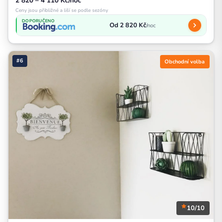
2 820 – 4 110 Kč/noc
Ceny jsou přibližné a liší se podle sezóny
DOPORUČENO
Od 2 820 Kč
/noc
#6
Obchodní volba
10/10