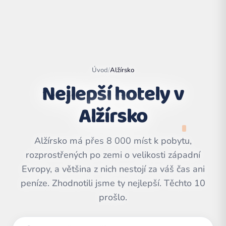
Úvod
/
Alžírsko
Nejlepší hotely v
Alžírsko
Alžírsko má přes 8 000 míst k pobytu,
rozprostřených po zemi o velikosti západní
Leaflet
|
©
Evropy, a většina z nich nestojí za váš čas ani
OpenStreetMap
contributors | ©
CARTO
peníze. Zhodnotili jsme ty nejlepší. Těchto 10
prošlo.