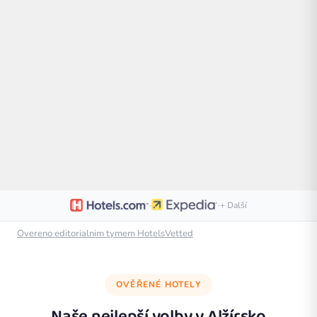
·
·
+ Další
Overeno editorialnim tymem HotelsVetted
OVĚŘENÉ HOTELY
Naše nejlepší volby v
Alžírsko