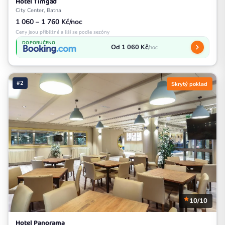
Hotel Timgad
City Center, Batna
1 060 – 1 760 Kč/noc
Ceny jsou přibližné a liší se podle sezóny
DOPORUČENO
Od 1 060 Kč
/noc
#2
Skrytý poklad
10/10
Hotel Panorama