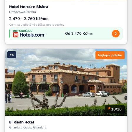
Hotel Mercure Biskra
Downtown, Biskra
2 470 – 3 760 Kč/noc
Ceny jsou přibližné a liší se podle sezóny
DOPORUČENO
Od 2 470 Kč
/noc
#4
Nejlepší poloha
10/10
El Riadh Hotel
Ghardaia Oasis, Ghardaia