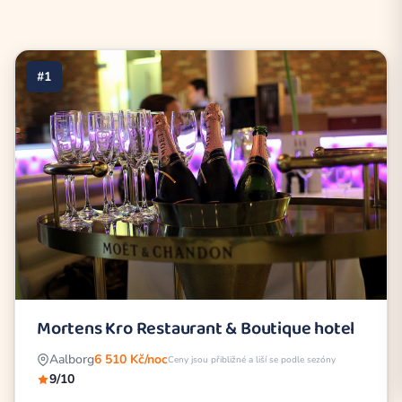
#1
Mortens Kro Restaurant & Boutique hotel
Aalborg
6 510 Kč/noc
Ceny jsou přibližné a liší se podle sezóny
9/10