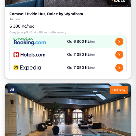
8.4/10
Comwell Hvide Hus, Dolce by Wyndham
Aalborg
6 300 Kč/noc
Ceny jsou přibližné a liší se podle sezóny
DOPORUČENO
Od 6 300 Kč
/noc
Od 7 050 Kč
/noc
Od 7 050 Kč
/noc
#8
Ověřený