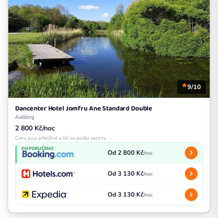
9/10
Dancenter Hotel Jomfru Ane Standard Double
Aalborg
2 800 Kč/noc
Ceny jsou přibližné a liší se podle sezóny
DOPORUČENO
Od 2 800 Kč
/noc
Od 3 130 Kč
/noc
Od 3 130 Kč
/noc