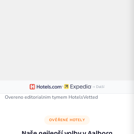
·
·
+ Další
Overeno editorialnim tymem HotelsVetted
OVĚŘENÉ HOTELY
Naše nejlepší volby v
Aalborg