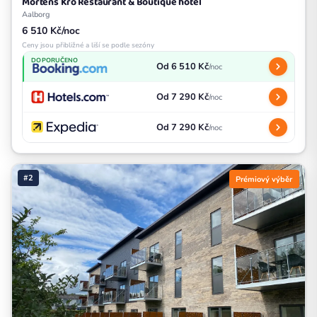
Mortens Kro Restaurant & Boutique hotel
Aalborg
6 510 Kč/noc
Ceny jsou přibližné a liší se podle sezóny
DOPORUČENO
Od 6 510 Kč
/noc
Od 7 290 Kč
/noc
Od 7 290 Kč
/noc
#2
Prémiový výběr