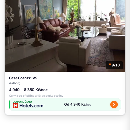
9/10
Casa Corner IVS
Aalborg
4 940 – 6 350 Kč/noc
Ceny jsou přibližné a liší se podle sezóny
DOPORUČENO
Od 4 940 Kč
/noc