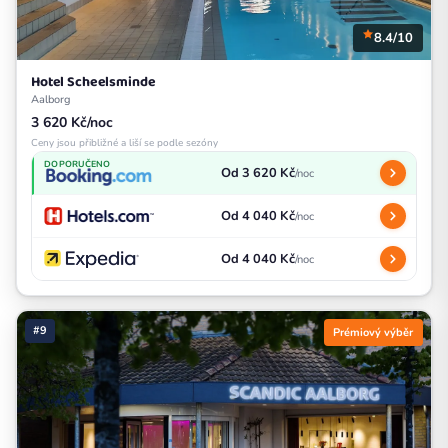
8.4/10
Hotel Scheelsminde
Aalborg
3 620 Kč/noc
Ceny jsou přibližné a liší se podle sezóny
DOPORUČENO
Od 3 620 Kč
/noc
Od 4 040 Kč
/noc
Od 4 040 Kč
/noc
#9
Prémiový výběr