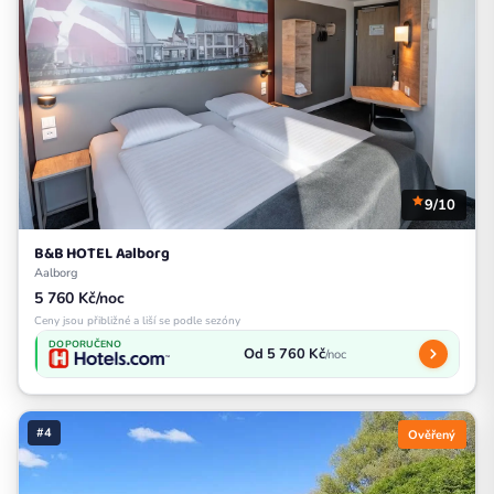
9/10
B&B HOTEL Aalborg
Aalborg
5 760 Kč/noc
Ceny jsou přibližné a liší se podle sezóny
DOPORUČENO
Od 5 760 Kč
/noc
#4
Ověřený