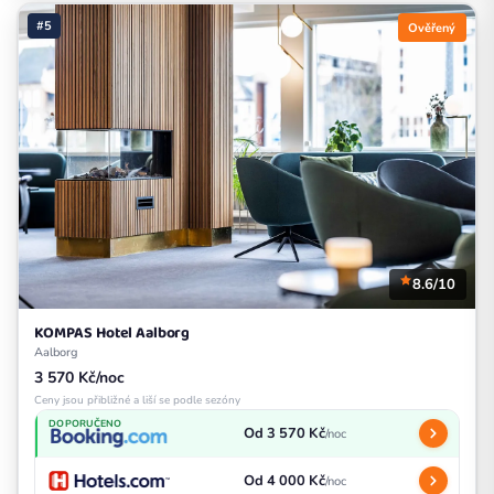
#5
Ověřený
8.6/10
KOMPAS Hotel Aalborg
Aalborg
3 570 Kč/noc
Ceny jsou přibližné a liší se podle sezóny
DOPORUČENO
Od 3 570 Kč
/noc
Od 4 000 Kč
/noc