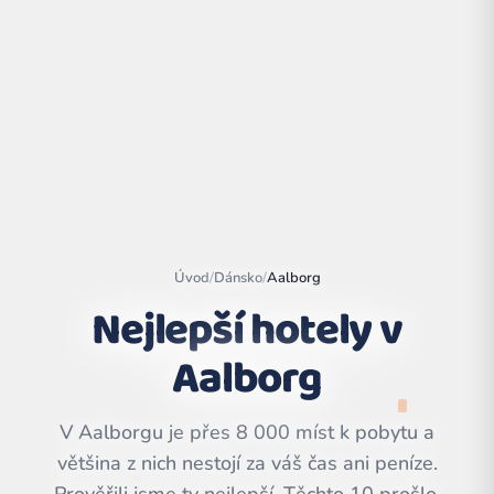
Úvod
/
Dánsko
/
Aalborg
Nejlepší hotely v
Aalborg
Leaflet
|
©
OpenStreetMap
contributors | ©
CARTO
V Aalborgu je přes 8 000 míst k pobytu a
většina z nich nestojí za váš čas ani peníze.