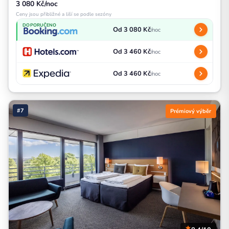
3 080 Kč/noc
Ceny jsou přibližné a liší se podle sezóny
DOPORUČENO
Od 3 080 Kč
/noc
Od 3 460 Kč
/noc
Od 3 460 Kč
/noc
#7
Prémiový výběr