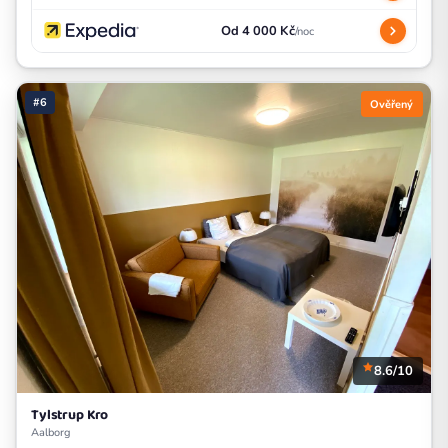
Od 4 000 Kč
/noc
#6
Ověřený
8.6/10
Tylstrup Kro
Aalborg