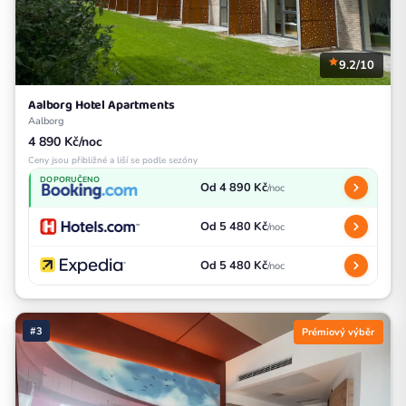
9.2/10
Aalborg Hotel Apartments
Aalborg
4 890 Kč/noc
Ceny jsou přibližné a liší se podle sezóny
DOPORUČENO
Od 4 890 Kč
/noc
Od 5 480 Kč
/noc
Od 5 480 Kč
/noc
#3
Prémiový výběr