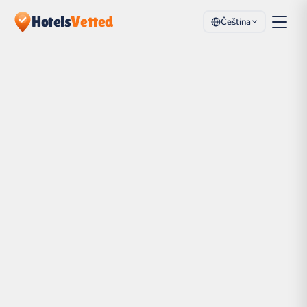
Hotels
Vetted
Čeština