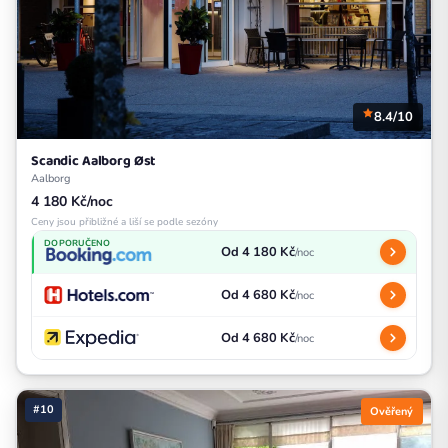
8.4/10
Scandic Aalborg Øst
Aalborg
4 180 Kč/noc
Ceny jsou přibližné a liší se podle sezóny
DOPORUČENO
Od 4 180 Kč
/noc
Od 4 680 Kč
/noc
Od 4 680 Kč
/noc
#10
Ověřený