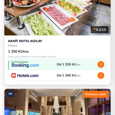
9.2/10
HAMİT HOTEL KIZILAY
Ankara
1 250 Kč/noc
Ceny jsou přibližné a liší se podle sezóny
DOPORUČENO
Od 1 250 Kč
/noc
Od 1 390 Kč
/noc
#8
Prémiový výběr