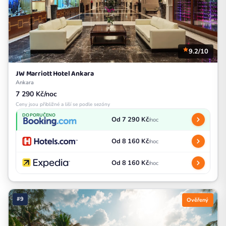
9.2/10
JW Marriott Hotel Ankara
Ankara
7 290 Kč/noc
Ceny jsou přibližné a liší se podle sezóny
DOPORUČENO
Od 7 290 Kč
/noc
Od 8 160 Kč
/noc
Od 8 160 Kč
/noc
#9
Ověřený