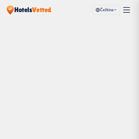
Hotels
Vetted
Čeština