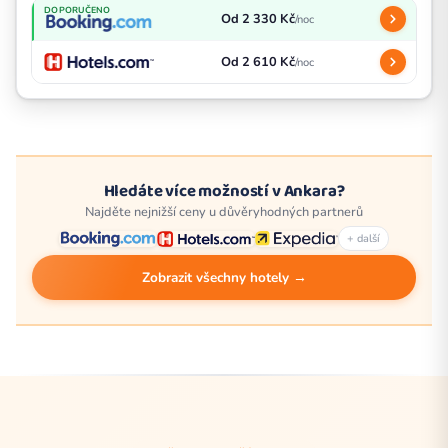
DOPORUČENO
Od 2 330 Kč
/noc
Od 2 610 Kč
/noc
Hledáte více možností v Ankara?
Najděte nejnižší ceny u důvěryhodných partnerů
+ další
Zobrazit všechny hotely →