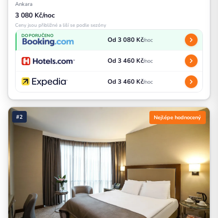
Ankara
3 080 Kč/noc
Ceny jsou přibližné a liší se podle sezóny
DOPORUČENO
Od 3 080 Kč
/noc
Od 3 460 Kč
/noc
Od 3 460 Kč
/noc
#2
Nejlépe hodnocený