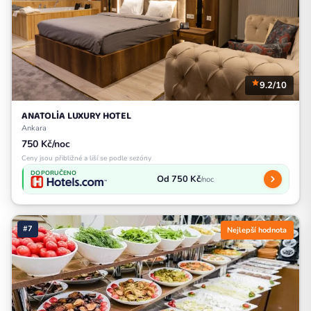
9.2/10
ANATOLİA LUXURY HOTEL
Ankara
750 Kč/noc
Ceny jsou přibližné a liší se podle sezóny
DOPORUČENO
Od 750 Kč
/noc
#7
Nejlepší hodnota