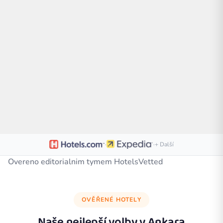
·
·
+ Další
Overeno editorialnim tymem HotelsVetted
OVĚŘENÉ HOTELY
Naše nejlepší volby v
Ankara