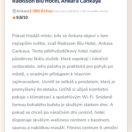
Radisson Blu Hotel, Ankara Cankaya
Ankara
3 080 Kč/noc
Ceny jsou přibližné a liší se podle sezóny
9.8/10
Pokud hledáš místo, kde se Ankara objeví v tom
nejlepším světle, zvaž Radisson Blu Hotel, Ankara
Cankaya. Tento pětihvězdičkový hotel nabízí
působivou škálu služeb, která uspokojí i náročné
cestovatele. Jeho poloha je praktická pro pohyb po
městě, s snadným přístupem k hlavním
zajímavostem. Uvnitř se setkáš s prostorem, který je
promyšlený do detailu. Určitě si užiješ komfortní
pokoje s klimatizací a spolehlivým Wi-Fi. Snídaně
formou bohatého bufetu je skvělým startem dne. A
pokud se chceš po náročném dni uvolnit, hotel
disponuje skvělým wellness centrem s bazénem,
saunou a nabídkou masáží. Fitness centrum ti umožní