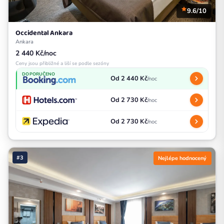
9.6/10
Occidental Ankara
Ankara
2 440 Kč/noc
Ceny jsou přibližné a liší se podle sezóny
DOPORUČENO
Od 2 440 Kč
/noc
Od 2 730 Kč
/noc
Od 2 730 Kč
/noc
#3
Nejlépe hodnocený