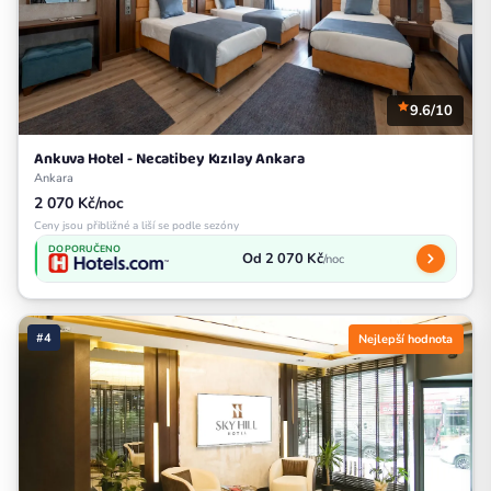
9.6/10
Ankuva Hotel - Necatibey Kızılay Ankara
Ankara
2 070 Kč/noc
Ceny jsou přibližné a liší se podle sezóny
DOPORUČENO
Od 2 070 Kč
/noc
#4
Nejlepší hodnota