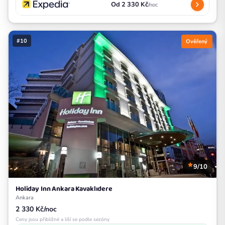
Od 2 330 Kč
/noc
#10
Ověřený
9/10
Holiday Inn Ankara Kavaklıdere
Ankara
2 330 Kč/noc
Ceny jsou přibližné a liší se podle sezóny