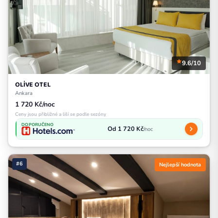
9.6/10
OLİVE OTEL
Ankara
1 720 Kč/noc
Ceny jsou přibližné a liší se podle sezóny
DOPORUČENO
Od 1 720 Kč
/noc
#6
Nejlepší hodnota