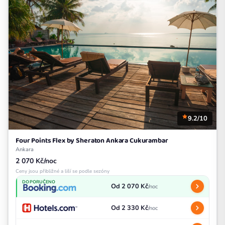
9.2/10
Four Points Flex by Sheraton Ankara Cukurambar
Ankara
2 070 Kč/noc
Ceny jsou přibližné a liší se podle sezóny
DOPORUČENO
Od 2 070 Kč
/noc
Od 2 330 Kč
/noc