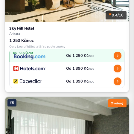
9.4/10
Sky Hill Hotel
Ankara
1 250 Kč/noc
Ceny jsou přibližné a liší se podle sezóny
DOPORUČENO
Od 1 250 Kč
/noc
Od 1 390 Kč
/noc
Od 1 390 Kč
/noc
#5
Ověřený