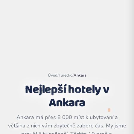
Úvod
/
Turecko
/
Ankara
Nejlepší hotely v
Ankara
Leaflet
|
©
OpenStreetMap
contributors | ©
CARTO
Ankara má přes 8 000 míst k ubytování a
většina z nich vám zbytečně zabere čas. My jsme