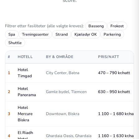
score.
Filtrer etter fasiliteter (alle valgte kreves):
Basseng
Frokost
Spa
Treningssenter
Strand
Kjæledyr OK
Parkering
Shuttle
#
HOTELL
BY & OMRÅDE
PRIS/NATT
Hotel
1
City Center, Batna
470 – 790 kr/natt
Timgad
Hotel
2
Gamle bydel, Tlemcen
630 – 950 kr/natt
Panorama
Hotel
3
Mercure
Downtown, Biskra
1 100 – 1 680 kr/natt
Biskra
El Riadh
4
Ghardaia Oasis, Ghardaia
1 160 – 1 630 kr/natt