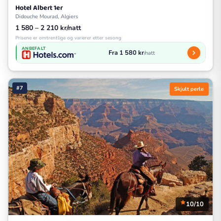
Hotel Albert 1er
Didouche Mourad, Algiers
1 580 – 2 210 kr/natt
Prisene er omtrentlige og varierer etter sesong
ANBEFALT
Fra 1 580 kr
/natt
#7
Skjult perle
10/10