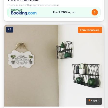
1 260 – 1 840 kr/natt
Prisene er omtrentlige og varierer etter sesong
ANBEFALT
Fra 1 260 kr
/natt
#6
Forretningsvalg
10/10