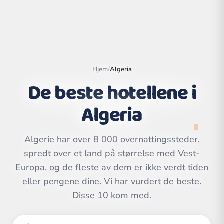
Hjem
/
Algeria
De beste hotellene i
Algeria
Algerie har over 8 000 overnattingssteder,
spredt over et land på størrelse med Vest-
Leaflet
|
©
Europa, og de fleste av dem er ikke verdt tiden
OpenStreetMap
contributors | ©
CARTO
eller pengene dine. Vi har vurdert de beste.
Disse 10 kom med.