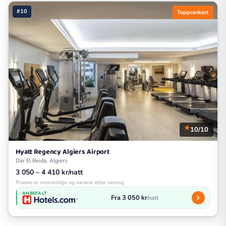
#10
Topprankert
10/10
Hyatt Regency Algiers Airport
Dar El Beida, Algiers
3 050 – 4 410 kr/natt
Prisene er omtrentlige og varierer etter sesong
ANBEFALT
Fra 3 050 kr
/natt