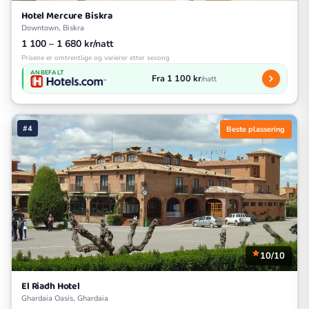
Hotel Mercure Biskra
Downtown, Biskra
1 100 – 1 680 kr/natt
Prisene er omtrentlige og varierer etter sesong
ANBEFALT
Fra 1 100 kr
/natt
#4
Beste plassering
10/10
El Riadh Hotel
Ghardaia Oasis, Ghardaia