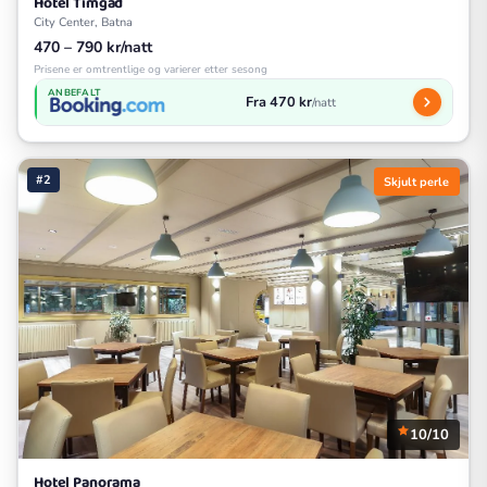
Hotel Timgad
City Center, Batna
470 – 790 kr/natt
Prisene er omtrentlige og varierer etter sesong
ANBEFALT
Fra 470 kr
/natt
#2
Skjult perle
10/10
Hotel Panorama