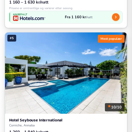
1 160 – 1 630 kr/natt
Prisene er omtrentlige og varierer etter sesong
ANBEFALT
Fra 1 160 kr
/natt
#5
Mest populær
10/10
Hotel Seybouse International
Corniche, Annaba