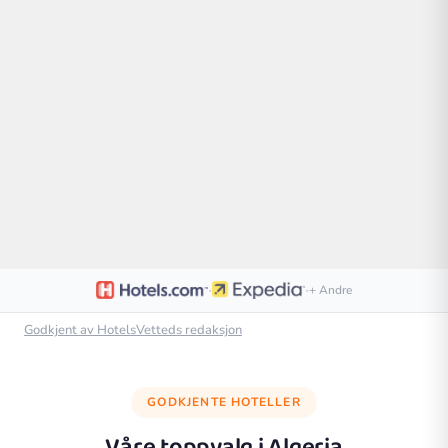
·
·
+ Andre
Godkjent av HotelsVetteds redaksjon
GODKJENTE HOTELLER
Våre toppvalg i
Algeria