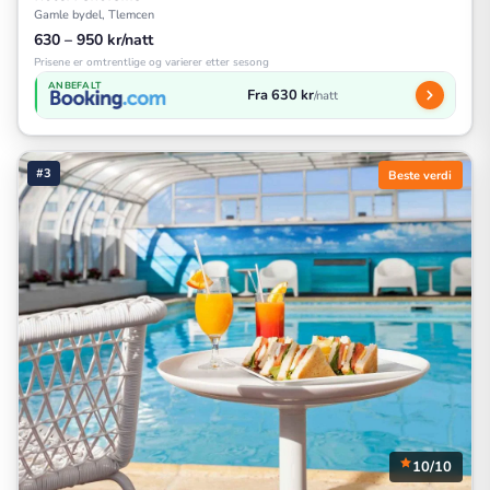
Gamle bydel, Tlemcen
630 – 950 kr/natt
Prisene er omtrentlige og varierer etter sesong
ANBEFALT
Fra 630 kr
/natt
#3
Beste verdi
10/10