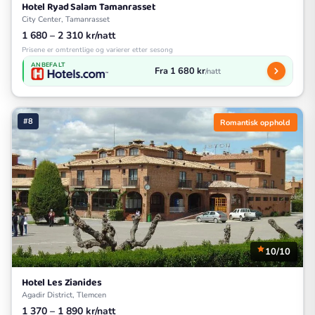
Hotel Ryad Salam Tamanrasset
City Center, Tamanrasset
1 680 – 2 310 kr/natt
Prisene er omtrentlige og varierer etter sesong
ANBEFALT
Fra 1 680 kr
/natt
#8
Romantisk opphold
10/10
Hotel Les Zianides
Agadir District, Tlemcen
1 370 – 1 890 kr/natt