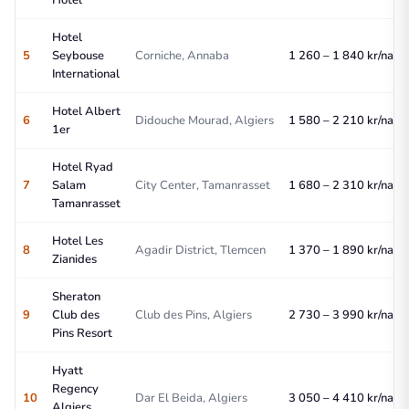
Hotel
Hotel
5
Seybouse
Corniche, Annaba
1 260 – 1 840 kr/natt
International
Hotel Albert
6
Didouche Mourad, Algiers
1 580 – 2 210 kr/natt
1er
Hotel Ryad
7
Salam
City Center, Tamanrasset
1 680 – 2 310 kr/natt
Tamanrasset
Hotel Les
8
Agadir District, Tlemcen
1 370 – 1 890 kr/natt
Zianides
Sheraton
9
Club des
Club des Pins, Algiers
2 730 – 3 990 kr/natt
Pins Resort
Hyatt
Regency
10
Dar El Beida, Algiers
3 050 – 4 410 kr/natt
Algiers