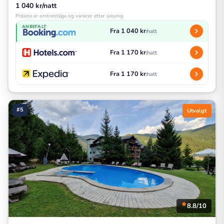
1 040 kr/natt
Prisene er omtrentlige og varierer etter sesong
ANBEFALT
Fra 1 040 kr
/natt
Fra 1 170 kr
/natt
Fra 1 170 kr
/natt
#5
Utvalgt
8.8/10