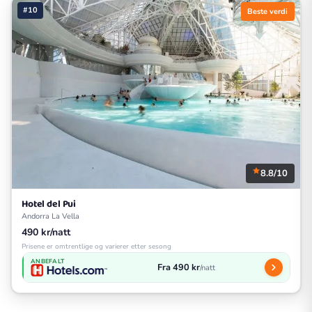
#10
Beste verdi
8.8/10
Hotel del Pui
Andorra La Vella
490 kr/natt
Prisene er omtrentlige og varierer etter sesong
ANBEFALT
Fra 490 kr
/natt