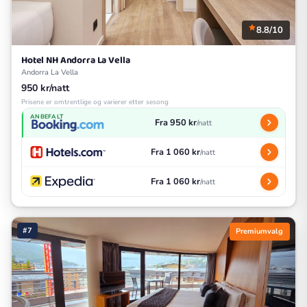
8.8/10
Hotel NH Andorra La Vella
Andorra La Vella
950 kr/natt
Prisene er omtrentlige og varierer etter sesong
ANBEFALT
Fra 950 kr
/natt
Fra 1 060 kr
/natt
Fra 1 060 kr
/natt
#7
Premiumvalg