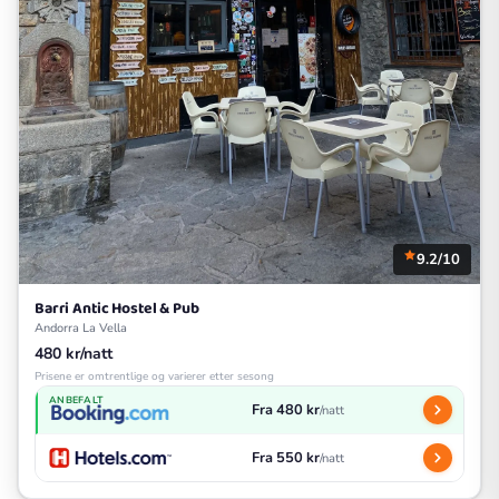
9.2/10
Barri Antic Hostel & Pub
Andorra La Vella
480 kr/natt
Prisene er omtrentlige og varierer etter sesong
ANBEFALT
Fra 480 kr
/natt
Fra 550 kr
/natt