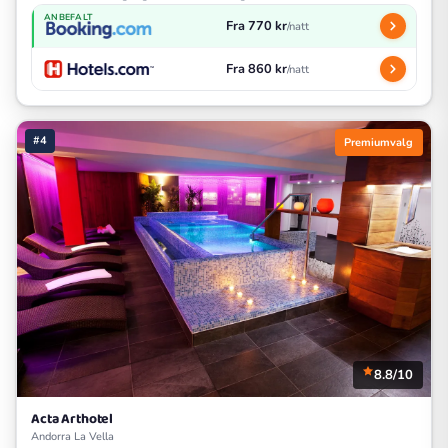
ANBEFALT
Fra 770 kr
/natt
Fra 860 kr
/natt
#4
Premiumvalg
8.8/10
Acta Arthotel
Andorra La Vella