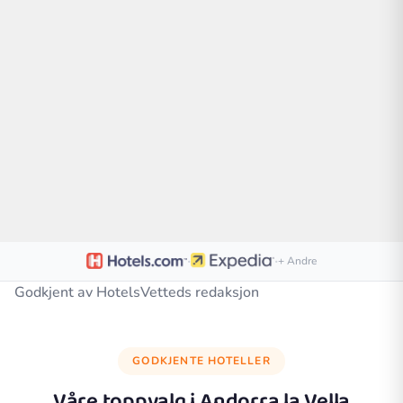
·
·
+ Andre
Godkjent av HotelsVetteds redaksjon
GODKJENTE HOTELLER
Våre toppvalg i
Andorra la Vella