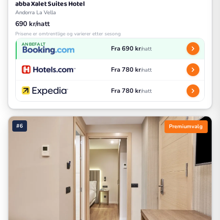
abba Xalet Suites Hotel
Andorra La Vella
690 kr/natt
Prisene er omtrentlige og varierer etter sesong
ANBEFALT
Fra 690 kr
/natt
Fra 780 kr
/natt
Fra 780 kr
/natt
#6
Premiumvalg