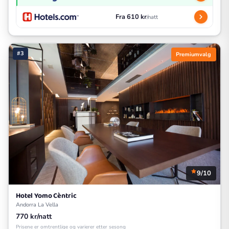
Fra 610 kr
/natt
#3
Premiumvalg
9/10
Hotel Yomo Cèntric
Andorra La Vella
770 kr/natt
Prisene er omtrentlige og varierer etter sesong