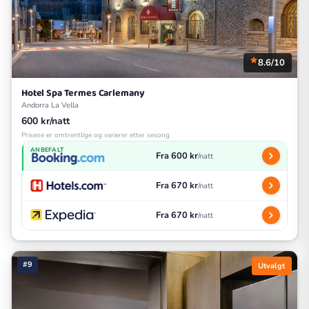
8.6/10
Hotel Spa Termes Carlemany
Andorra La Vella
600 kr/natt
Prisene er omtrentlige og varierer etter sesong
ANBEFALT
Fra 600 kr
/natt
Fra 670 kr
/natt
Fra 670 kr
/natt
#9
Utvalgt