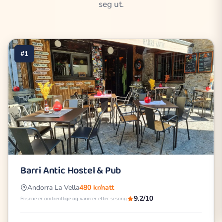
seg ut.
#1
Barri Antic Hostel & Pub
Andorra La Vella
480 kr/natt
9.2/10
Prisene er omtrentlige og varierer etter sesong