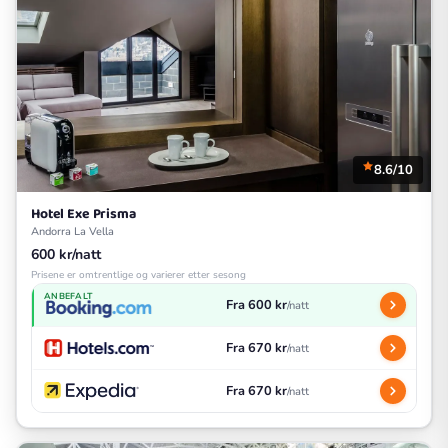
8.6/10
Hotel Exe Prisma
Andorra La Vella
600 kr/natt
Prisene er omtrentlige og varierer etter sesong
ANBEFALT
Fra 600 kr
/natt
Fra 670 kr
/natt
Fra 670 kr
/natt