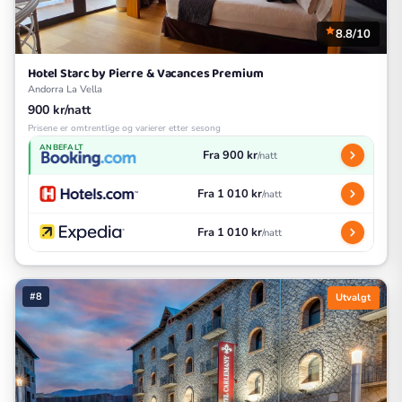
8.8/10
Hotel Starc by Pierre & Vacances Premium
Andorra La Vella
900 kr/natt
Prisene er omtrentlige og varierer etter sesong
ANBEFALT
Fra 900 kr
/natt
Fra 1 010 kr
/natt
Fra 1 010 kr
/natt
#8
Utvalgt