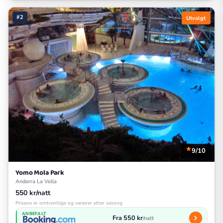
#2
Utvalgt
9/10
Yomo Mola Park
Andorra La Vella
550 kr/natt
Prisene er omtrentlige og varierer etter sesong
ANBEFALT
Fra 550 kr
/natt